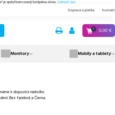
.o" je spolufinancovaný Európskou úniou.
Zobraziť viac.
Doprava a platba
Kontakt
0,00
€
0
Monitory
Mobily a tablety
áme k dispozícii niekoľko
dení: Bez farebná a Čierna.