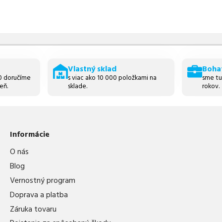
Vlastný sklad
Boha
30 doručíme
s viac ako 10 000 položkami na
sme tu
eň.
sklade.
rokov.
Informácie
O nás
Blog
Vernostný program
Doprava a platba
Záruka tovaru