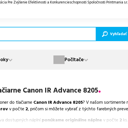
ácia Pre Zvýšenie Efektívnosti a Konkurencieschopnosti Spoločnosti Printmania s.r
Vyhľadať
oky
Počítače
ačiarne
Canon IR Advance 8205
toner do tlačiarne
Canon IR Advance 8205
? V našom sortimente m
erov
v počte
2
, pričom si môžete vybrať z týchto farebných preve
va dostupných náplní
ponúkame originálne náplne
v počte
2
ks.