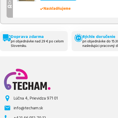
Naskladňujeme
Doprava zdarma
Rýchle doručenie
pri objednávke nad 29 € po celom
pri objednávke do 15:
Slovensku.
nasledujúci pracovný d
Lúčna 4, Prievidza 971 01
info@techam.sk
+421 46/312 70 12