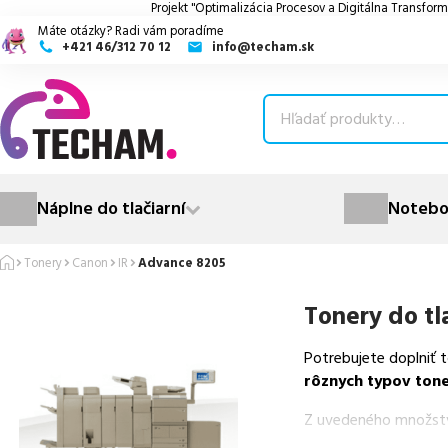
Projekt "Optimalizácia Procesov a Digitálna Transform
Máte otázky? Radi vám poradíme
+421 46/312 70 12
info@techam.sk
ubmenu
ubmenu
ubmenu
Náplne do tlačiarní
Notebo
ubmenu
Tonery
Canon
IR
Advance 8205
ubmenu
Tonery do tl
Potrebujete doplniť 
rôznych typov ton
Z uvedeného množst