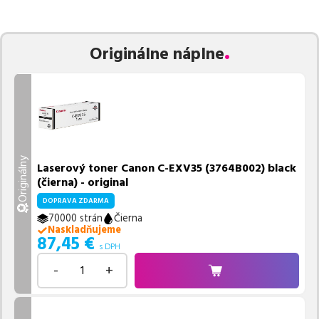
zaručuje bezproblémovú tlač.
Najlacnejší produkt
u nás nájdete
už od
87,45
€
.
Vieme, že pri nákupe zohráva dôležitú úlohu aj dostupnosť. Preto
Originálne náplne
sa snažíme
pravidelne naskladňovať produkty, aby boli ihneď k
dispozícii na odoslanie.
Aktuálne máme k tejto tlačiarni
v
ponuke 2 ks tonerov.
Ak si pri výbere nie ste istí, ktoré riešenie je pre vaše potreby
najvhodnejšie, alebo máte akékoľvek ďalšie otázky, môžete sa na
nás kedykoľvek obrátiť e-mailom alebo telefonicky. Sme tu, aby
Originálny
sme vám pomohli vybrať to najlepšie riešenie.
Laserový toner Canon C-EXV35 (3764B002) black
(čierna) - original
DOPRAVA ZDARMA
70000 strán
Čierna
Naskladňujeme
87,45
€
s DPH
-
+