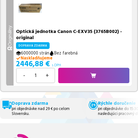
Originálny
Optická jednotka Canon C-EXV35 (3765B002) -
original
DOPRAVA ZDARMA
6000000 strán
Bez farebná
Naskladňujeme
2446,88
€
s DPH
-
+
Doprava zdarma
Rýchle doručenie
pri objednávke nad 29 € po celom
pri objednávke do 15:3
Slovensku.
nasledujúci pracovný d