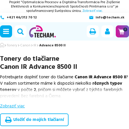
Projekt "Optimalizácia Procesov a Digitálna Transformácia Pre Zvýšenie
Efektívnosti a Konkurencieschopnosti Spoločnosti Printmania s.r.o" je
spolufinancovaný Európskou úniou.
Zobraziť viac.
+421 46/312 70 12
info@techam.sk
ubmenu
0
ubmenu
Tonery
Canon
IR
Advance 8500 II
Tonery do tlačiarne
ubmenu
Canon IR Advance 8500 II
ubmenu
Potrebujete doplniť toner do tlačiarne
Canon IR Advance 8500 II
?
V našom sortimente máme k dispozícii niekoľko
rôznych typov
ubmenu
tonerov
v počte
2
, pričom si môžete vybrať z týchto farebných
prevedení: Bez farebná a Čierna.
Zobraziť viac
Z uvedeného množstva dostupných náplní
ponúkame originálne
náplne
v počte
2
ks.
Uložiť do mojích tlačiarní
Celá táto certifikovaná ponuka, spĺňajúca normy ISO 9001 a 14001,