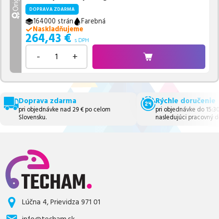
DOPRAVA ZDARMA
164000 strán
Farebná
Naskladňujeme
264,43
€
s DPH
-
+
Doprava zdarma
Rýchle doručenie
pri objednávke nad 29 € po celom
pri objednávke do 15:3
Slovensku.
nasledujúci pracovný d
Lúčna 4, Prievidza 971 01