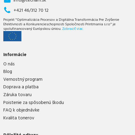
info@techam.sk
+421 46/312 70 12
Projekt "Optimalizácia Procesov a Digitálna Transformácia Pre Zvýšenie
Efektívnosti a Konkurencieschopnosti Spoločnosti Printmania s.r.o" je
spolufinancovaný Európskou úniou.
Zobraziť viac.
Informácie
O nás
Blog
Vernostný program
Doprava a platba
Záruka tovaru
Poistenie za spôsobenú škodu
FAQ k objednávke
Kvalita tonerov