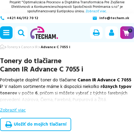
Projekt "Optimalizácia Procesov a Digitálna Transformácia Pre Zvýšenie
Efektívnosti a Konkurencieschopnosti Spoločnosti Printmania s.r.o" je
spolufinancovaný Európskou úniou.
Zobraziť viac.
+421 46/312 70 12
info@techam.sk
ubmenu
0
ubmenu
Tonery
Canon
IR
Advance C 7055 i
Tonery do tlačiarne
ubmenu
Canon IR Advance C 7055 i
ubmenu
Potrebujete doplniť toner do tlačiarne
Canon IR Advance C 7055
i
? V našom sortimente máme k dispozícii niekoľko
rôznych typov
ubmenu
tonerov
v počte
6
, pričom si môžete vybrať z týchto farebných
prevedení: Azúrova, Čierna, Farebná, Purpurová a Žltá.
Zobraziť viac
Z uvedeného množstva dostupných náplní
ponúkame originálne
náplne
v počte
6
ks.
Uložiť do mojích tlačiarní
Celá táto certifikovaná ponuka, spĺňajúca normy ISO 9001 a 14001,