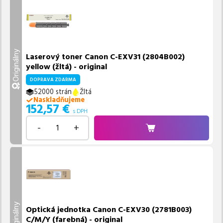
Originálny
Laserový toner Canon C-EXV31 (2804B002)
yellow (žltá) - original
DOPRAVA ZDARMA
52000 strán
Žltá
Naskladňujeme
152,57
€
s DPH
-
+
Originálny
Optická jednotka Canon C-EXV30 (2781B003)
C/M/Y (farebná) - original