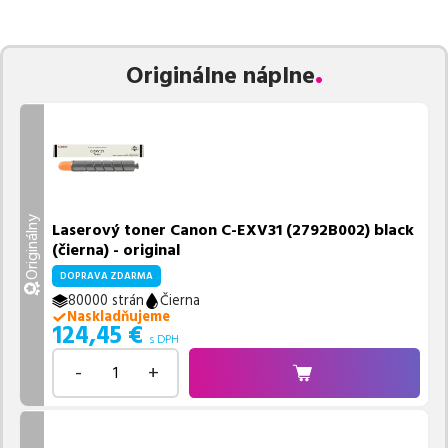
zaručuje bezproblémovú tlač.
Najlacnejší produkt
u nás nájdete
už od
124,45
€
.
Vieme, že pri nákupe zohráva dôležitú úlohu aj dostupnosť. Preto
Originálne náplne
sa snažíme
pravidelne naskladňovať produkty, aby boli ihneď k
dispozícii na odoslanie.
Aktuálne máme k tejto tlačiarni
v
ponuke 6 ks tonerov.
Ak si pri výbere nie ste istí, ktoré riešenie je pre vaše potreby
najvhodnejšie, alebo máte akékoľvek ďalšie otázky, môžete sa na
nás kedykoľvek obrátiť e-mailom alebo telefonicky. Sme tu, aby
Originálny
Laserový toner Canon C-EXV31 (2792B002) black
sme vám pomohli vybrať to najlepšie riešenie.
(čierna) - original
DOPRAVA ZDARMA
80000 strán
Čierna
Naskladňujeme
124,45
€
s DPH
-
+