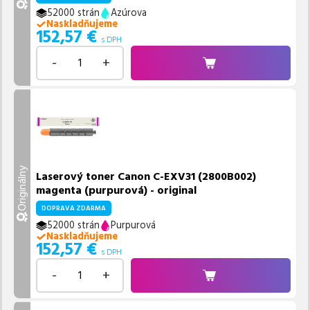
52000 strán
Azúrova
Naskladňujeme
152,57
€
s DPH
-
+
Originálny
Laserový toner Canon C-EXV31 (2800B002)
magenta (purpurová) - original
DOPRAVA ZDARMA
52000 strán
Purpurová
Naskladňujeme
152,57
€
s DPH
-
+