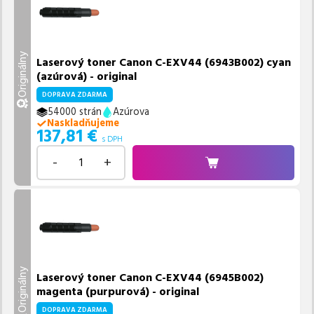
Originálny
Laserový toner Canon C-EXV44 (6943B002) cyan
(azúrová) - original
DOPRAVA ZDARMA
54000 strán
Azúrova
Naskladňujeme
137,81
€
s DPH
-
+
Originálny
Laserový toner Canon C-EXV44 (6945B002)
magenta (purpurová) - original
DOPRAVA ZDARMA