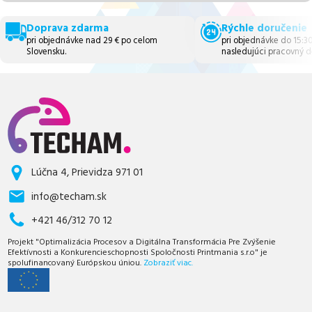
Doprava zdarma
Rýchle doručenie
pri objednávke nad 29 € po celom
pri objednávke do 15:3
Slovensku.
nasledujúci pracovný d
Lúčna 4, Prievidza 971 01
info@techam.sk
+421 46/312 70 12
Projekt "Optimalizácia Procesov a Digitálna Transformácia Pre Zvýšenie
Efektívnosti a Konkurencieschopnosti Spoločnosti Printmania s.r.o" je
spolufinancovaný Európskou úniou.
Zobraziť viac.