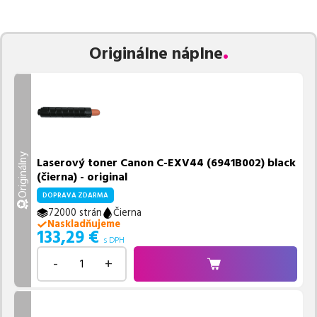
zaručuje bezproblémovú tlač.
Najlacnejší produkt
u nás nájdete
už od
133,29
€
.
Vieme, že pri nákupe zohráva dôležitú úlohu aj dostupnosť. Preto
Originálne náplne
sa snažíme
pravidelne naskladňovať produkty, aby boli ihneď k
dispozícii na odoslanie.
Aktuálne máme k tejto tlačiarni
v
ponuke 4 ks tonerov.
Ak si pri výbere nie ste istí, ktoré riešenie je pre vaše potreby
najvhodnejšie, alebo máte akékoľvek ďalšie otázky, môžete sa na
nás kedykoľvek obrátiť e-mailom alebo telefonicky. Sme tu, aby
Originálny
Laserový toner Canon C-EXV44 (6941B002) black
sme vám pomohli vybrať to najlepšie riešenie.
(čierna) - original
DOPRAVA ZDARMA
72000 strán
Čierna
Naskladňujeme
133,29
€
s DPH
-
+