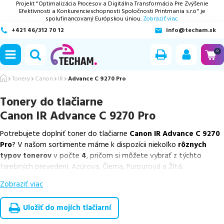
Projekt "Optimalizácia Procesov a Digitálna Transformácia Pre Zvýšenie
Efektívnosti a Konkurencieschopnosti Spoločnosti Printmania s.r.o" je
spolufinancovaný Európskou úniou.
Zobraziť viac.
+421 46/312 70 12
info@techam.sk
ubmenu
0
ubmenu
Tonery
Canon
IR
Advance C 9270 Pro
Tonery do tlačiarne
ubmenu
Canon IR Advance C 9270 Pro
ubmenu
Potrebujete doplniť toner do tlačiarne
Canon IR Advance C 9270
Pro
? V našom sortimente máme k dispozícii niekoľko
rôznych
ubmenu
typov tonerov
v počte
4
, pričom si môžete vybrať z týchto
farebných prevedení: Azúrova, Čierna, Purpurová a Žltá.
Zobraziť viac
Z uvedeného množstva dostupných náplní
ponúkame originálne
náplne
v počte
4
ks.
Uložiť do mojích tlačiarní
Celá táto certifikovaná ponuka, spĺňajúca normy ISO 9001 a 14001,