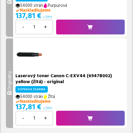
54000 strán
Purpurová
Naskladňujeme
137,81
€
s DPH
-
+
Originálny
Laserový toner Canon C-EXV44 (6947B002)
yellow (žltá) - original
DOPRAVA ZDARMA
54000 strán
Žltá
Naskladňujeme
137,81
€
s DPH
-
+