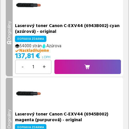
Originálny
Laserový toner Canon C-EXV44 (6943B002) cyan
(azúrová) - original
DOPRAVA ZDARMA
54000 strán
Azúrova
Naskladňujeme
137,81
€
s DPH
-
+
Originálny
Laserový toner Canon C-EXV44 (6945B002)
magenta (purpurová) - original
DOPRAVA ZDARMA