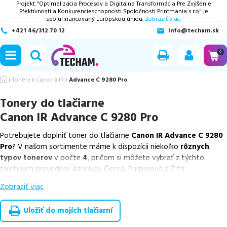
Projekt "Optimalizácia Procesov a Digitálna Transformácia Pre Zvýšenie
Efektívnosti a Konkurencieschopnosti Spoločnosti Printmania s.r.o" je
spolufinancovaný Európskou úniou.
Zobraziť viac.
+421 46/312 70 12
info@techam.sk
ubmenu
0
ubmenu
Tonery
Canon
IR
Advance C 9280 Pro
Tonery do tlačiarne
ubmenu
Canon IR Advance C 9280 Pro
ubmenu
Potrebujete doplniť toner do tlačiarne
Canon IR Advance C 9280
Pro
? V našom sortimente máme k dispozícii niekoľko
rôznych
ubmenu
typov tonerov
v počte
4
, pričom si môžete vybrať z týchto
farebných prevedení: Azúrova, Čierna, Purpurová a Žltá.
Zobraziť viac
Z uvedeného množstva dostupných náplní
ponúkame originálne
náplne
v počte
4
ks.
Uložiť do mojích tlačiarní
Celá táto certifikovaná ponuka, spĺňajúca normy ISO 9001 a 14001,