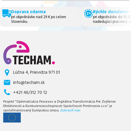
Doprava zdarma
Rýchle doručenie
pri objednávke nad 29 € po celom
pri objednávke do 15:3
Slovensku.
nasledujúci pracovný d
Lúčna 4, Prievidza 971 01
info@techam.sk
+421 46/312 70 12
Projekt "Optimalizácia Procesov a Digitálna Transformácia Pre Zvýšenie
Efektívnosti a Konkurencieschopnosti Spoločnosti Printmania s.r.o" je
spolufinancovaný Európskou úniou.
Zobraziť viac.