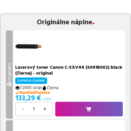
zaručuje bezproblémovú tlač.
Najlacnejší produkt
u nás nájdete
už od
133,29
€
.
Vieme, že pri nákupe zohráva dôležitú úlohu aj dostupnosť. Preto
Originálne náplne
sa snažíme
pravidelne naskladňovať produkty, aby boli ihneď k
dispozícii na odoslanie.
Aktuálne máme k tejto tlačiarni
v
ponuke 4 ks tonerov.
Ak si pri výbere nie ste istí, ktoré riešenie je pre vaše potreby
najvhodnejšie, alebo máte akékoľvek ďalšie otázky, môžete sa na
nás kedykoľvek obrátiť e-mailom alebo telefonicky. Sme tu, aby
Originálny
Laserový toner Canon C-EXV44 (6941B002) black
sme vám pomohli vybrať to najlepšie riešenie.
(čierna) - original
DOPRAVA ZDARMA
72000 strán
Čierna
Naskladňujeme
133,29
€
s DPH
-
+