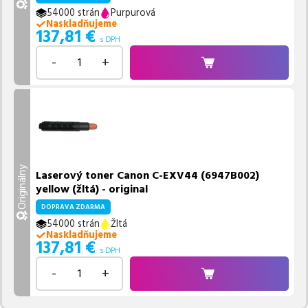
54000 strán
Purpurová
Naskladňujeme
137,81
€
s DPH
-
+
Originálny
Laserový toner Canon C-EXV44 (6947B002)
yellow (žltá) - original
DOPRAVA ZDARMA
54000 strán
Žltá
Naskladňujeme
137,81
€
s DPH
-
+