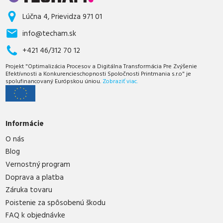
Lúčna 4, Prievidza 971 01
info@techam.sk
+421 46/312 70 12
Projekt "Optimalizácia Procesov a Digitálna Transformácia Pre Zvýšenie
Efektívnosti a Konkurencieschopnosti Spoločnosti Printmania s.r.o" je
spolufinancovaný Európskou úniou.
Zobraziť viac.
Informácie
O nás
Blog
Vernostný program
Doprava a platba
Záruka tovaru
Poistenie za spôsobenú škodu
FAQ k objednávke