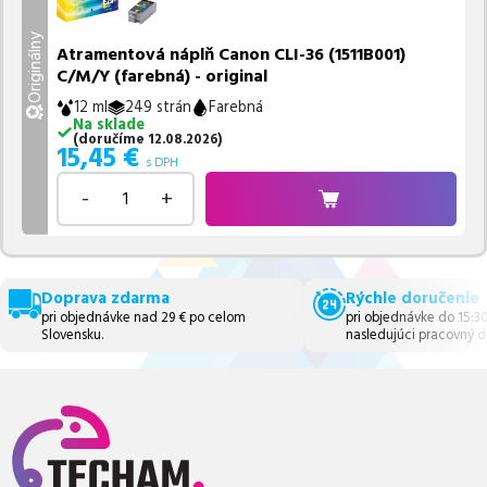
Originálny
Atramentová náplň Canon CLI-36 (1511B001)
C/M/Y (farebná) - original
12 ml
249 strán
Farebná
Na sklade
(
doručíme
12.08.2026
)
15,45
€
s DPH
-
+
Doprava zdarma
Rýchle doručenie
pri objednávke nad 29 € po celom
pri objednávke do 15:3
Slovensku.
nasledujúci pracovný d