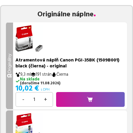
Vieme, že pri nákupe zohráva dôležitú úlohu aj dostupnosť. Preto
Originálne náplne
sa snažíme
pravidelne naskladňovať produkty, aby boli ihneď k
dispozícii na odoslanie.
Aktuálne máme k tejto tlačiarni
v
ponuke 2 ks tonerov,
z toho je
2 z nich ihneď k expedícii.
Ak si pri výbere nie ste istí, ktoré riešenie je pre vaše potreby
najvhodnejšie, alebo máte akékoľvek ďalšie otázky, môžete sa na
nás kedykoľvek obrátiť e-mailom alebo telefonicky. Sme tu, aby
Originálny
Atramentová náplň Canon PGI-35BK (1509B001)
sme vám pomohli vybrať to najlepšie riešenie.
black (čierna) - original
9,3 ml
191 strán
Čierna
Na sklade
(
doručíme
11.08.2026
)
10,02
€
s DPH
-
+