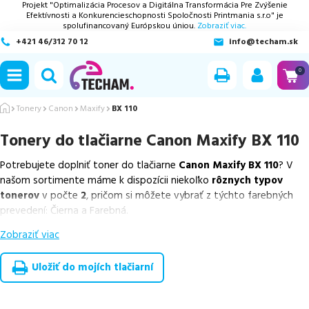
Projekt "Optimalizácia Procesov a Digitálna Transformácia Pre Zvýšenie
Efektívnosti a Konkurencieschopnosti Spoločnosti Printmania s.r.o" je
spolufinancovaný Európskou úniou.
Zobraziť viac.
+421 46/312 70 12
info@techam.sk
ubmenu
0
ubmenu
Tonery
Canon
Maxify
BX 110
Tonery do tlačiarne
Canon Maxify BX 110
ubmenu
Potrebujete doplniť toner do tlačiarne
Canon Maxify BX 110
? V
ubmenu
našom sortimente máme k dispozícii niekoľko
rôznych typov
tonerov
v počte
2
, pričom si môžete vybrať z týchto farebných
ubmenu
prevedení: Čierna a Farebná.
Zobraziť viac
Z uvedeného množstva dostupných náplní
ponúkame originálne
náplne
v počte
2
ks.
Uložiť do mojích tlačiarní
Celá táto certifikovaná ponuka, spĺňajúca normy ISO 9001 a 14001,
zaručuje bezproblémovú tlač.
Najlacnejší produkt
u nás nájdete
už od
10,02
€
.