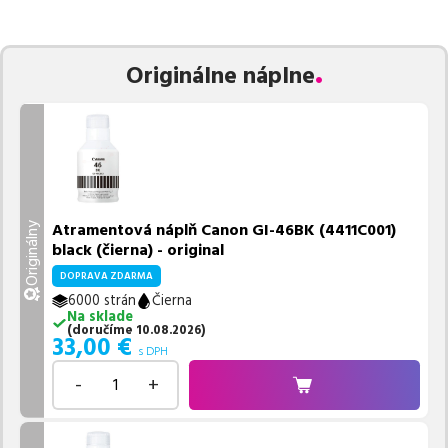
zaručuje bezproblémovú tlač.
Najlacnejší produkt
u nás nájdete
už od
22,93
€
.
Vieme, že pri nákupe zohráva dôležitú úlohu aj dostupnosť. Preto
Originálne náplne
sa snažíme
pravidelne naskladňovať produkty, aby boli ihneď k
dispozícii na odoslanie.
Aktuálne máme k tejto tlačiarni
v
ponuke 4 ks tonerov,
z toho je
4 z nich ihneď k expedícii.
Ak si pri výbere nie ste istí, ktoré riešenie je pre vaše potreby
najvhodnejšie, alebo máte akékoľvek ďalšie otázky, môžete sa na
nás kedykoľvek obrátiť e-mailom alebo telefonicky. Sme tu, aby
Atramentová náplň Canon GI-46BK (4411C001)
Originálny
sme vám pomohli vybrať to najlepšie riešenie.
black (čierna) - original
DOPRAVA ZDARMA
6000 strán
Čierna
Na sklade
(
doručíme
10.08.2026
)
33,00
€
s DPH
-
+