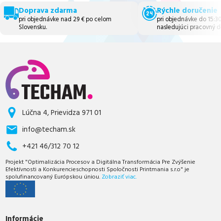
Doprava zdarma
Rýchle doručenie
pri objednávke nad 29 € po celom
pri objednávke do 15:3
Slovensku.
nasledujúci pracovný d
Lúčna 4, Prievidza 971 01
info@techam.sk
+421 46/312 70 12
Projekt "Optimalizácia Procesov a Digitálna Transformácia Pre Zvýšenie
Efektívnosti a Konkurencieschopnosti Spoločnosti Printmania s.r.o" je
spolufinancovaný Európskou úniou.
Zobraziť viac.
Informácie