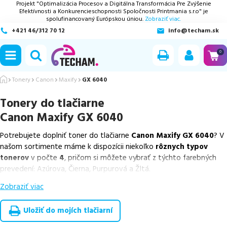
Projekt "Optimalizácia Procesov a Digitálna Transformácia Pre Zvýšenie
Efektívnosti a Konkurencieschopnosti Spoločnosti Printmania s.r.o" je
spolufinancovaný Európskou úniou.
Zobraziť viac.
+421 46/312 70 12
info@techam.sk
ubmenu
0
ubmenu
Tonery
Canon
Maxify
GX 6040
Tonery do tlačiarne
ubmenu
Canon Maxify GX 6040
ubmenu
Potrebujete doplniť toner do tlačiarne
Canon Maxify GX 6040
? V
našom sortimente máme k dispozícii niekoľko
rôznych typov
ubmenu
tonerov
v počte
4
, pričom si môžete vybrať z týchto farebných
prevedení: Azúrova, Čierna, Purpurová a Žltá.
Zobraziť viac
Z uvedeného množstva dostupných náplní
ponúkame originálne
náplne
v počte
4
ks.
Uložiť do mojích tlačiarní
Celá táto certifikovaná ponuka, spĺňajúca normy ISO 9001 a 14001,