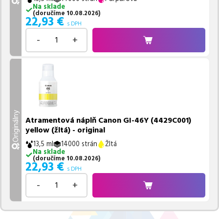
Na sklade
(
doručíme
10.08.2026
)
22,93
€
s DPH
-
+
Originálny
Atramentová náplň Canon GI-46Y (4429C001)
yellow (žltá) - original
13,5 ml
14000 strán
Žltá
Na sklade
(
doručíme
10.08.2026
)
22,93
€
s DPH
-
+