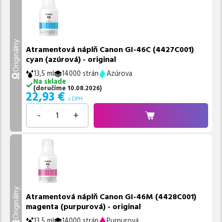
Originálny
Atramentová náplň Canon GI-46C (4427C001)
cyan (azúrová) - original
13,5 ml
14000 strán
Azúrova
Na sklade
(
doručíme
10.08.2026
)
22,93
€
s DPH
-
+
Originálny
Atramentová náplň Canon GI-46M (4428C001)
magenta (purpurová) - original
13,5 ml
14000 strán
Purpurová