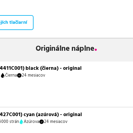
aná ponuka, spĺňajúca normy ISO 9001 a 14001, zaručuje bezproblé
te už od
22,93
€
.
ích tlačiarní
 zohráva dôležitú úlohu aj dostupnosť. Preto sa snažíme
pravideln
ihneď k dispozícii na odoslanie.
Aktuálne máme k tejto tlačiarni
neď k expedícii.
Originálne náplne
te istí, ktoré riešenie je pre vaše potreby najvhodnejšie, alebo mát
ykoľvek obrátiť e-mailom alebo telefonicky. Sme tu, aby sme vám
11C001) black (čierna) - original
n
Čierna
24 mesiacov
27C001) cyan (azúrová) - original
4000 strán
Azúrova
24 mesiacov