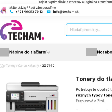
Projekt "Optimalizácia Procesov a Digitálna Transform
Máte otázky? Radi vám poradíme
+421 46/312 70 12
info@techam.sk
ubmenu
ubmenu
ubmenu
Náplne do tlačiarní
Notebo
ubmenu
Tonery
Canon
Maxify
GX 7140
ubmenu
Tonery do tl
Potrebujete doplniť 
rôznych typov ton
Purpurová a Žltá.
Z uvedeného množst