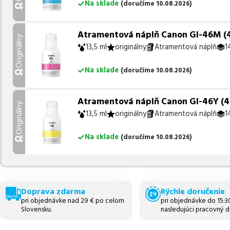
Na sklade
(
doručíme
10.08.2026
)
Atramentová náplň Canon GI-46M (4
Originálny
13,5 ml
originálny
Atramentová náplň
1
Na sklade
(
doručíme
10.08.2026
)
Atramentová náplň Canon GI-46Y (442
Originálny
13,5 ml
originálny
Atramentová náplň
1
Na sklade
(
doručíme
10.08.2026
)
Doprava zdarma
Rýchle doručenie
pri objednávke nad 29 € po celom
pri objednávke do 15:
Slovensku.
nasledujúci pracovný d