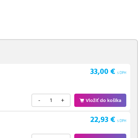
movú tlač.
Najlacnejší
e naskladňovať
v ponuke 4 ks tonerov,
e akékoľvek ďalšie otázky,
 pomohli vybrať to
33,00
€
s DPH
-
+
Vložiť do košíka
22,93
€
s DPH