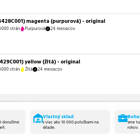
428C001) magenta (purpurová) - original
4000 strán
Purpurová
24 mesiacov
9C001) yellow (žltá) - original
4000 strán
Žltá
24 mesiacov
Vlastný sklad
Boha
30 doručíme
s viac ako 10 000 položkami na
sme tu
eň.
sklade.
rokov.