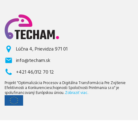
Lúčna 4, Prievidza 971 01
info@techam.sk
+421 46/312 70 12
Projekt "Optimalizácia Procesov a Digitálna Transformácia Pre Zvýšenie
Efektívnosti a Konkurencieschopnosti Spoločnosti Printmania s.r.o" je
spolufinancovaný Európskou úniou.
Zobraziť viac.