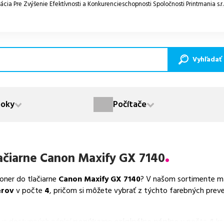
ácia Pre Zvýšenie Efektívnosti a Konkurencieschopnosti Spoločnosti Printmania s.r
Vyhľadať
oky
Počítače
ačiarne
Canon Maxify GX 7140
toner do tlačiarne
Canon Maxify GX 7140
? V našom sortimente má
erov
v počte
4
, pričom si môžete vybrať z týchto farebných preve
va dostupných náplní
ponúkame originálne náplne
v počte
4
ks