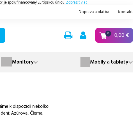
.o" je spolufinancovaný Európskou úniou.
Zobraziť viac.
Doprava a platba
Kontakt
0,00
€
0
Monitory
Mobily a tablety
me k dispozícii niekoľko
dení: Azúrova, Čierna,
.