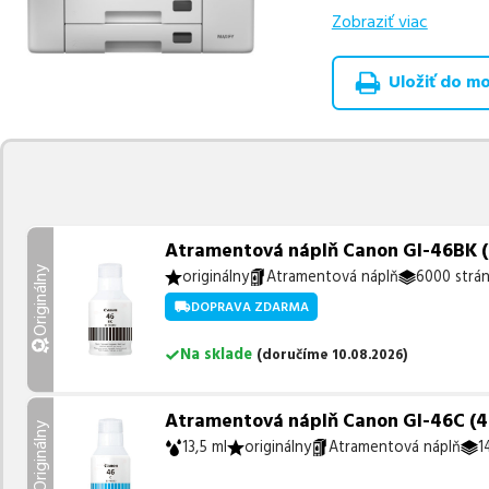
Zobraziť viac
Celá táto certifikov
produkt
u nás nájde
Uložiť do moj
Vieme, že pri nákupe
produkty, aby boli 
z toho je
4 z nich ih
Ak si pri výbere nie s
môžete sa na nás ked
najlepšie riešenie.
Atramentová náplň Canon GI-46BK (44
Originálny
originálny
Atramentová náplň
6000 strá
DOPRAVA ZDARMA
Na sklade
(
doručíme
10.08.2026
)
Atramentová náplň Canon GI-46C (44
Originálny
13,5 ml
originálny
Atramentová náplň
1