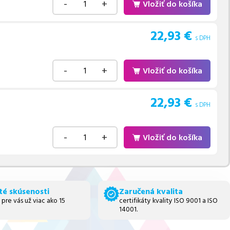
-
+
Vložiť do košíka
22,93
€
s DPH
-
+
Vložiť do košíka
22,93
€
s DPH
-
+
Vložiť do košíka
té skúsenosti
Zaručená kvalita
 pre vás už viac ako 15
certifikáty kvality ISO 9001 a ISO
14001.