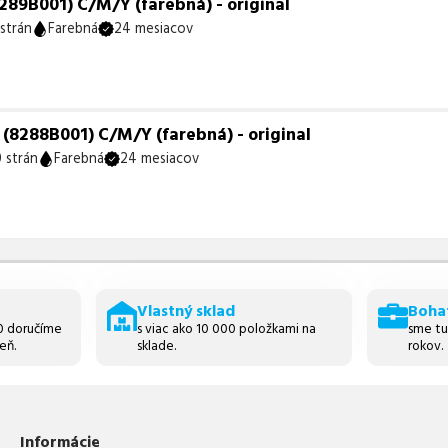
89B001) C/M/Y (farebná) - original
strán
Farebná
24 mesiacov
8288B001) C/M/Y (farebná) - original
 strán
Farebná
24 mesiacov
Vlastný sklad
Boha
30 doručíme
s viac ako 10 000 položkami na
sme tu
eň.
sklade.
rokov.
Informácie