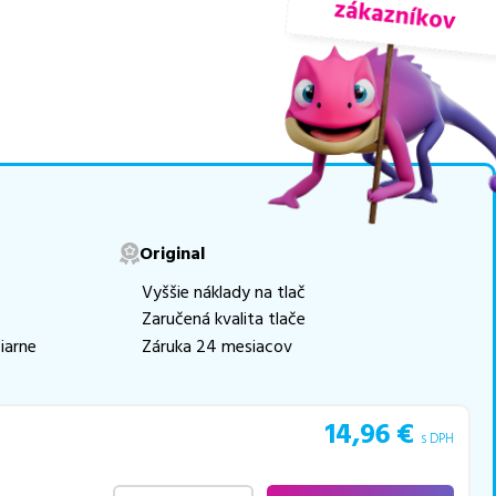
nuky sú
overené náhrady
movú tlač.
Najlacnejší
e naskladňovať
v ponuke 8 ks tonerov,
e akékoľvek ďalšie otázky,
Original
 pomohli vybrať to
Vyššie náklady na tlač
Zaručená kvalita tlače
iarne
Záruka 24 mesiacov
14,96
€
s DPH