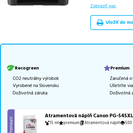
výhodnejšie alterna
Zobraziť viac
v rôznych triedach
Uložiť do moj
Celá táto certifikov
produkt
u nás nájde
Vieme, že pri nákupe
produkty, aby boli 
z toho je
8 z nich ih
Ak si pri výbere nie s
Recogreen
Premium
môžete sa na nás ked
CO2 neutrálny výrobok
Zaručená o
najlepšie riešenie.
Vyrobené na Slovensku
Ušetríte vi
Doživotná záruka
Doživotná 
Atramentová náplň Canon PG-545XL 
Premium
15 ml
premium
Atramentová náplň
500 