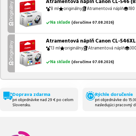
Atramentová náplň Canon CL-546 (82
Originálny
8 ml
originálny
Atramentová náplň
180 
Na sklade
(
doručíme
07.08.2026
)
Atramentová náplň Canon CL-546XL (
Originálny
13 ml
originálny
Atramentová náplň
300
Na sklade
(
doručíme
07.08.2026
)
Doprava zdarma
Rýchle doručenie
pri objednávke nad 29 € po celom
pri objednávke do 15:
Slovensku.
nasledujúci pracovný d