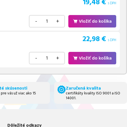
19,48
€
s DPH
-
+
Vložiť do košíka
22,98
€
s DPH
-
+
Vložiť do košíka
té skúsenosti
Zaručená kvalita
 pre vás už viac ako 15
certifikáty kvality ISO 9001 a ISO
14001.
Dôležité odkazy