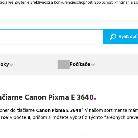
ácia Pre Zvýšenie Efektívnosti a Konkurencieschopnosti Spoločnosti Printmania s.r
Vyhľadať
oky
Počítače
ačiarne
Canon Pixma E 3640
toner do tlačiarne
Canon Pixma E 3640
? V našom sortimente máme 
erov
v počte
8
, pričom si môžete vybrať z týchto farebných preved
va dostupných náplní
ponúkame originálne náplne
v počte
6
ks,