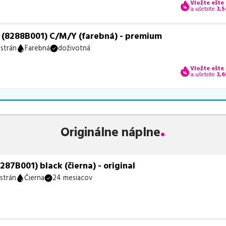
Vložte ešte
a ušetríte
3,5
(8288B001) C/M/Y (farebná) - premium
strán
Farebná
doživotná
Vložte ešte
a ušetríte
3,6
Originálne náplne
7B001) black (čierna) - original
strán
Čierna
24 mesiacov