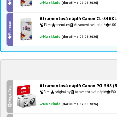
Na sklade
(
doručíme
07.08.2026
)
Atramentová náplň Canon CL-546XL 
Premium
13 ml
premium
Atramentová náplň
400 
Na sklade
(
doručíme
07.08.2026
)
Atramentová náplň Canon PG-545 (828
Originálny
8 ml
originálny
Atramentová náplň
180 
Na sklade
(
doručíme
07.08.2026
)