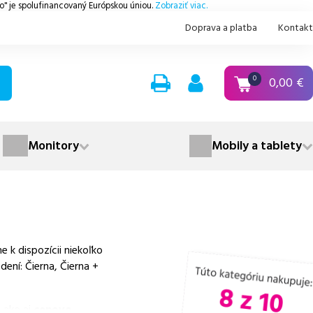
.o" je spolufinancovaný Európskou úniou.
Zobraziť viac.
Doprava a platba
Kontakt
0,00
€
0
Monitory
Mobily a tablety
k dispozícii niekoľko
ení: Čierna, Čierna +
 ako aj
cenovo