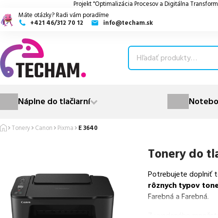
Projekt "Optimalizácia Procesov a Digitálna Transform
Máte otázky? Radi vám poradíme
+421 46/312 70 12
info@techam.sk
ubmenu
ubmenu
ubmenu
Náplne do tlačiarní
Notebo
ubmenu
Tonery
Canon
Pixma
E 3640
ubmenu
Tonery do tl
Potrebujete doplniť 
rôznych typov ton
Farebná a Farebná.
Z uvedeného množst