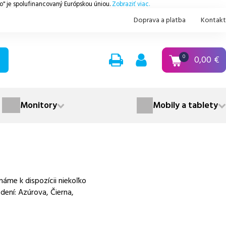
.o" je spolufinancovaný Európskou úniou.
Zobraziť viac.
Doprava a platba
Kontakt
0,00
€
0
Monitory
Mobily a tablety
áme k dispozícii niekoľko
dení: Azúrova, Čierna,