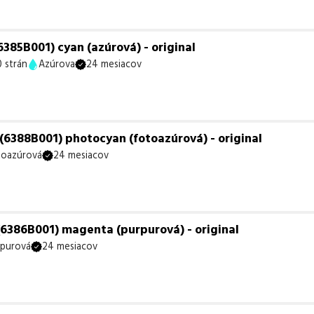
85B001) cyan (azúrová) - original
 strán
Azúrova
24 mesiacov
6388B001) photocyan (fotoazúrová) - original
toazúrová
24 mesiacov
386B001) magenta (purpurová) - original
rpurová
24 mesiacov