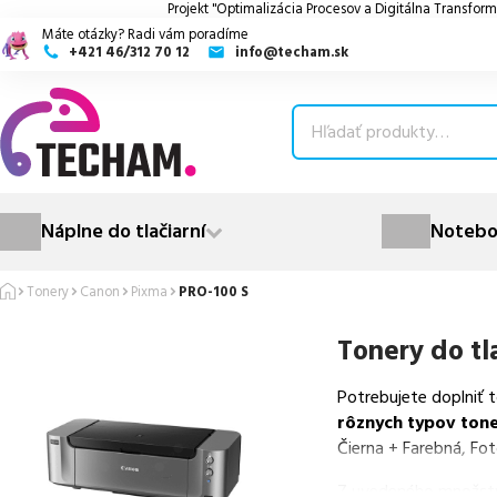
Projekt "Optimalizácia Procesov a Digitálna Transform
Máte otázky? Radi vám poradíme
+421 46/312 70 12
info@techam.sk
ubmenu
ubmenu
ubmenu
Náplne do tlačiarní
Notebo
ubmenu
Tonery
Canon
Pixma
PRO-100 S
ubmenu
Tonery do tl
Potrebujete doplniť 
rôznych typov ton
Čierna + Farebná, Fo
Z uvedeného množst