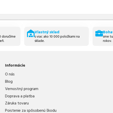
Vlastný sklad
Boha
30 doručíme
s viac ako 10 000 položkami na
sme tu
eň.
sklade.
rokov.
Informácie
O nás
Blog
Vernostný program
Doprava a platba
Záruka tovaru
Poistenie za spôsobenú škodu