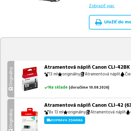
Zobraziť viac
Celá táto certifikov
produkt
u nás nájde
Uložiť do moj
Vieme, že pri nákupe
produkty, aby boli 
z toho je
9 z nich ih
Ak si pri výbere nie s
môžete sa na nás ked
najlepšie riešenie.
Atramentová náplň Canon CLI-42BK (6
Originálny
13 ml
originálny
Atramentová náplň
Čie
Na sklade
(
doručíme
10.08.2026
)
Atramentová náplň Canon CLI-42 (63
Originálny
8x 13 ml
originálny
Atramentová náplň
DOPRAVA ZDARMA