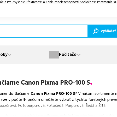
ácia Pre Zvýšenie Efektívnosti a Konkurencieschopnosti Spoločnosti Printmania s.r
Vyhľadať
oky
Počítače
ačiarne
Canon Pixma PRO-100 S
toner do tlačiarne
Canon Pixma PRO-100 S
? V našom sortimente m
erov
v počte
9
, pričom si môžete vybrať z týchto farebných preve
toazúrová, Fotopurpurová, Fotošedá, Purpurová, Šedá a Žltá.
va dostupných náplní
ponúkame originálne náplne
v počte
9
ks.