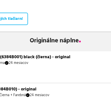
aná ponuka, spĺňajúca normy ISO 9001 a 14001, zaručuje bezproblé
te už od
15,53
€
.
ích tlačiarní
 zohráva dôležitú úlohu aj dostupnosť. Preto sa snažíme
pravideln
ihneď k dispozícii na odoslanie.
Aktuálne máme k tejto tlačiarni
neď k expedícii.
Originálne náplne
te istí, ktoré riešenie je pre vaše potreby najvhodnejšie, alebo mát
ykoľvek obrátiť e-mailom alebo telefonicky. Sme tu, aby sme vám
384B001) black (čierna) - original
rna
24 mesiacov
84B010) - original
Čierna + Farebná
24 mesiacov