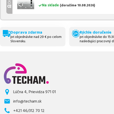
Na sklade
(
doručíme
10.08.2026
)
Doprava zdarma
Rýchle doručenie
pri objednávke nad 29 € po celom
pri objednávke do 15:
Slovensku.
nasledujúci pracovný d
Lúčna 4, Prievidza 971 01
info@techam.sk
+421 46/312 70 12