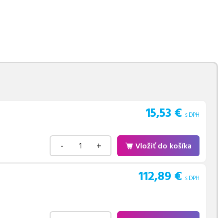
movú tlač.
Najlacnejší
e naskladňovať
v ponuke 9 ks tonerov,
e akékoľvek ďalšie otázky,
 pomohli vybrať to
15,53
€
s DPH
-
+
Vložiť do košíka
112,89
€
s DPH