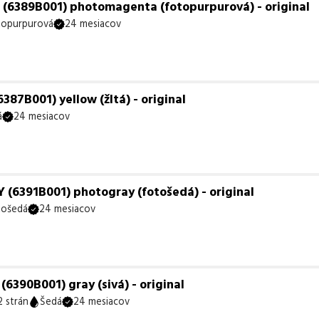
(6389B001) photomagenta (fotopurpurová) - original
topurpurová
24 mesiacov
87B001) yellow (žltá) - original
á
24 mesiacov
(6391B001) photogray (fotošedá) - original
tošedá
24 mesiacov
390B001) gray (sivá) - original
 strán
Šedá
24 mesiacov