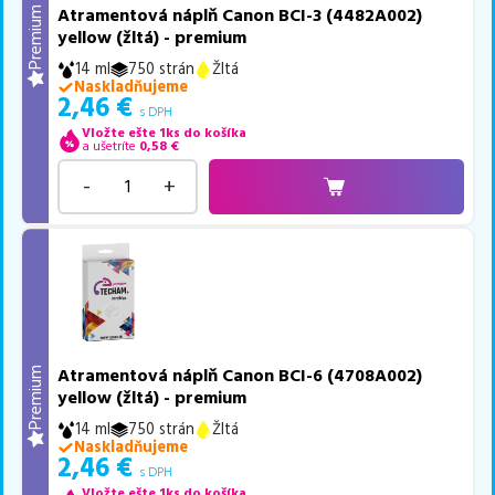
Atramentová náplň Canon BCI-3 (4482A002)
Premium
yellow (žltá) - premium
14 ml
750 strán
Žltá
Naskladňujeme
2,46
€
s DPH
Vložte ešte 1ks do košíka
a ušetríte
0,58
€
-
+
Atramentová náplň Canon BCI-6 (4708A002)
Premium
yellow (žltá) - premium
14 ml
750 strán
Žltá
Naskladňujeme
2,46
€
s DPH
Vložte ešte 1ks do košíka