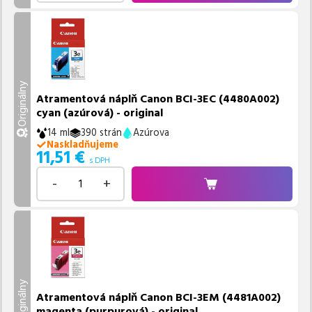
Originálny
Atramentová náplň Canon BCI-3EC (4480A002)
cyan (azúrová) - original
14 ml
390 strán
Azúrova
Naskladňujeme
11,51
€
s DPH
-
+
Originálny
Atramentová náplň Canon BCI-3EM (4481A002)
magenta (purpurová) - original