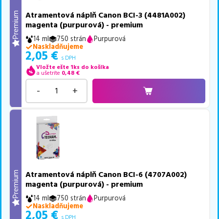
Atramentová náplň Canon BCI-3 (4481A002)
Premium
magenta (purpurová) - premium
14 ml
750 strán
Purpurová
Naskladňujeme
2,05
€
s DPH
Vložte ešte 1ks do košíka
a ušetríte
0,48
€
-
+
Atramentová náplň Canon BCI-6 (4707A002)
Premium
magenta (purpurová) - premium
14 ml
750 strán
Purpurová
Naskladňujeme
2,05
€
s DPH