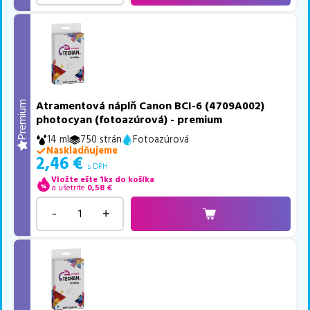
Atramentová náplň Canon BCI-6 (4709A002)
Premium
photocyan (fotoazúrová) - premium
14 ml
750 strán
Fotoazúrová
Naskladňujeme
2,46
€
s DPH
Vložte ešte 1ks do košíka
a ušetríte
0,58
€
-
+