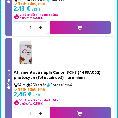
Naskladňujeme
2,13
€
s DPH
Vložte ešte 1ks do košíka
a ušetríte
0,50
€
-
+
Atramentová náplň Canon BCI-3 (4483A002)
Premium
photocyan (fotoazúrová) - premium
14 ml
750 strán
Fotoazúrová
Naskladňujeme
2,46
€
s DPH
Vložte ešte 1ks do košíka
a ušetríte
0,58
€
-
+