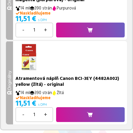
14 ml
390 strán
Purpurová
Naskladňujeme
11,51
€
s DPH
-
+
Originálny
Atramentová náplň Canon BCI-3EY (4482A002)
yellow (žltá) - original
14 ml
390 strán
Žltá
Naskladňujeme
11,51
€
s DPH
-
+