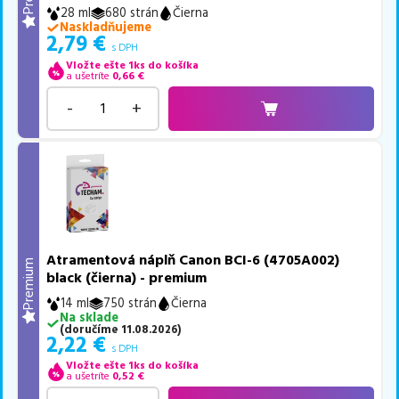
28 ml
680 strán
Čierna
Naskladňujeme
2,79
€
s DPH
Vložte ešte 1ks do košíka
a ušetríte
0,66
€
-
+
Atramentová náplň Canon BCI-6 (4705A002)
Premium
black (čierna) - premium
14 ml
750 strán
Čierna
Na sklade
(
doručíme
11.08.2026
)
2,22
€
s DPH
Vložte ešte 1ks do košíka
a ušetríte
0,52
€