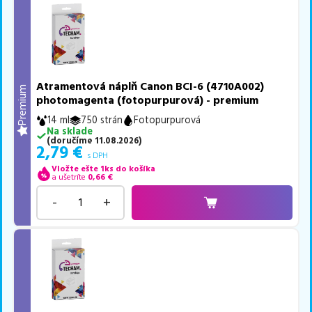
Atramentová náplň Canon BCI-6 (4710A002)
Premium
photomagenta (fotopurpurová) - premium
14 ml
750 strán
Fotopurpurová
Na sklade
(
doručíme
11.08.2026
)
2,79
€
s DPH
Vložte ešte 1ks do košíka
a ušetríte
0,66
€
-
+