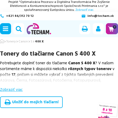
Projekt "Optimalizácia Procesov a Digitálna Transformácia Pre Zvýšenie
Efektívnosti a Konkurencieschopnosti Spoločnosti Printmania s.r.o" je
spolufinancovaný Európskou úniou.
Zobraziť viac.
+421 46/312 70 12
info@techam.sk
ubmenu
0
ubmenu
Tonery
Canon
S
400 X
Tonery do tlačiarne
Canon S 400 X
ubmenu
Potrebujete doplniť toner do tlačiarne
Canon S 400 X
? V našom
ubmenu
sortimente máme k dispozícii niekoľko
rôznych typov tonerov
v
počte
17
, pričom si môžete vybrať z týchto farebných prevedení:
ubmenu
Azúrova, Čierna, Fotoazúrová, Fotočierna, Fotopurpurová,
Purpurová a Žltá.
Zobraziť viac
Z uvedeného množstva dostupných náplní
ponúkame originálne
náplne
v počte
4
ks, ako aj
cenovo výhodnejšie alternatívy,
Uložiť do mojích tlačiarní
ktoré plne zachovávajú kvalitu tlače
. Súčasťou tejto ponuky sú
overené náhrady v rôznych triedach
, medzi ktoré patrí
špičková