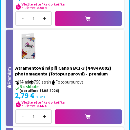
Vložte ešte 1ks do košíka
a ušetríte
0,48
€
-
+
Atramentová náplň Canon BCI-3 (4484A002)
Premium
photomagenta (fotopurpurová) - premium
14 ml
750 strán
Fotopurpurová
Na sklade
(
doručíme
11.08.2026
)
2,79
€
s DPH
Vložte ešte 1ks do košíka
a ušetríte
0,66
€
-
+