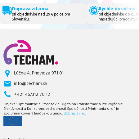
Doprava zdarma
Rýchle doručenie
pri objednávke nad 29 € po celom
pri objednávke do 15:3
Slovensku.
nasledujúci pracovný d
Lúčna 4, Prievidza 971 01
info@techam.sk
+421 46/312 70 12
Projekt "Optimalizácia Procesov a Digitálna Transformácia Pre Zvýšenie
Efektívnosti a Konkurencieschopnosti Spoločnosti Printmania s.r.o" je
spolufinancovaný Európskou úniou.
Zobraziť viac.