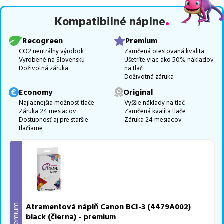
trieda PREMIUM
v počte
13
ks.
Kompatibilné náplne
Celá táto certifikovaná ponuka, spĺňajúca normy ISO 9001 a 14001,
zaručuje bezproblémovú tlač.
Najlacnejší produkt
u nás nájdete
Recogreen
Premium
už od
2,05
€
.
CO2 neutrálny výrobok
Zaručená otestovaná kvalita
Vyrobené na Slovensku
Ušetríte viac ako 50% nákladov
Vieme, že pri nákupe zohráva dôležitú úlohu aj dostupnosť. Preto
Doživotná záruka
na tlač
sa snažíme
pravidelne naskladňovať produkty, aby boli ihneď k
Doživotná záruka
dispozícii na odoslanie.
Aktuálne máme k tejto tlačiarni
v
Economy
Original
ponuke 17 ks tonerov,
z toho je
4 z nich ihneď k expedícii.
Najlacnejšia možnosť tlače
Vyššie náklady na tlač
Záruka 24 mesiacov
Zaručená kvalita tlače
Ak si pri výbere nie ste istí, ktoré riešenie je pre vaše potreby
Dostupnosť aj pre staršie
Záruka 24 mesiacov
najvhodnejšie, alebo máte akékoľvek ďalšie otázky, môžete sa na
tlačiarne
nás kedykoľvek obrátiť e-mailom alebo telefonicky. Sme tu, aby
sme vám pomohli vybrať to najlepšie riešenie.
Atramentová náplň Canon BCI-3 (4479A002)
Premium
black (čierna) - premium