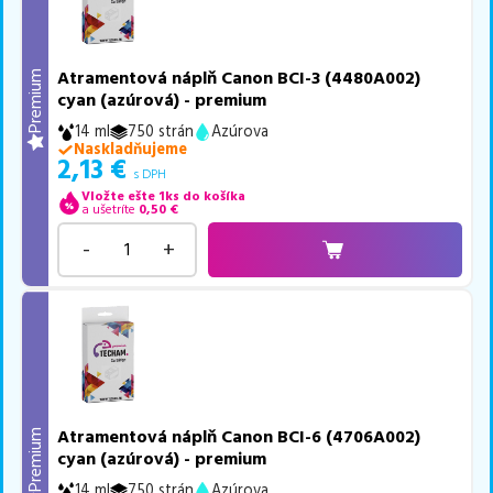
Atramentová náplň Canon BCI-3 (4480A002)
Premium
cyan (azúrová) - premium
14 ml
750 strán
Azúrova
Naskladňujeme
2,13
€
s DPH
Vložte ešte 1ks do košíka
a ušetríte
0,50
€
-
+
Atramentová náplň Canon BCI-6 (4706A002)
Premium
cyan (azúrová) - premium
14 ml
750 strán
Azúrova