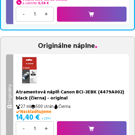
a ušetríte
0,58
€
-
+
Originálne náplne
Originálny
Atramentová náplň Canon BCI-3EBK (4479A002)
black (čierna) - original
27 ml
500 strán
Čierna
Naskladňujeme
14,40
€
s DPH
-
+