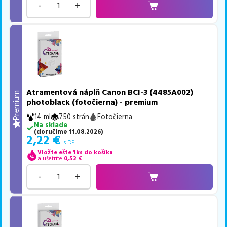
-
+
Atramentová náplň Canon BCI-3 (4485A002)
Premium
photoblack (fotočierna) - premium
14 ml
750 strán
Fotočierna
Na sklade
(
doručíme
11.08.2026
)
2,22
€
s DPH
Vložte ešte 1ks do košíka
a ušetríte
0,52
€
-
+