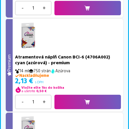
-
+
Atramentová náplň Canon BCI-6 (4706A002)
Premium
cyan (azúrová) - premium
14 ml
750 strán
Azúrova
Naskladňujeme
2,13
€
s DPH
Vložte ešte 1ks do košíka
a ušetríte
0,50
€
-
+