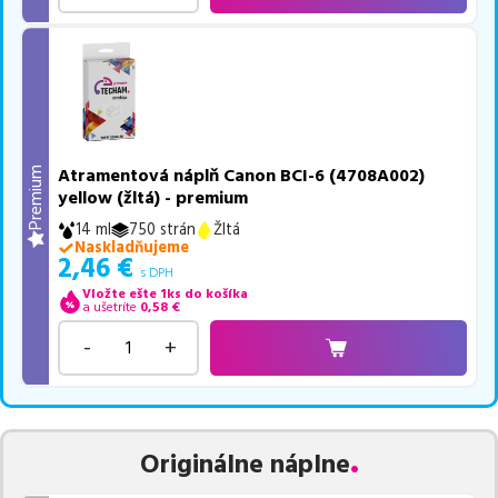
Atramentová náplň Canon BCI-6 (4708A002)
Premium
yellow (žltá) - premium
14 ml
750 strán
Žltá
Naskladňujeme
2,46
€
s DPH
Vložte ešte 1ks do košíka
a ušetríte
0,58
€
-
+
Originálne náplne