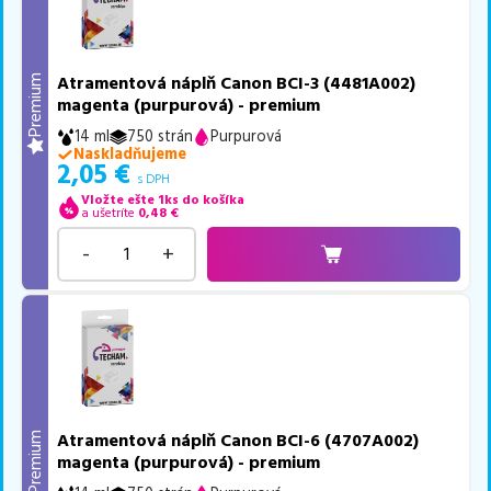
Atramentová náplň Canon BCI-3 (4481A002)
Premium
magenta (purpurová) - premium
14 ml
750 strán
Purpurová
Naskladňujeme
2,05
€
s DPH
Vložte ešte 1ks do košíka
a ušetríte
0,48
€
-
+
Atramentová náplň Canon BCI-6 (4707A002)
Premium
magenta (purpurová) - premium