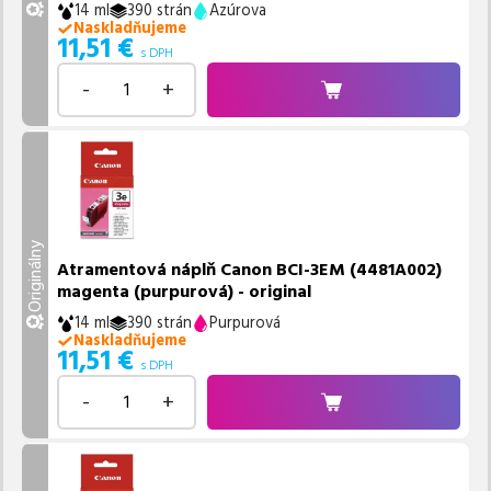
14 ml
390 strán
Azúrova
Naskladňujeme
11,51
€
s DPH
-
+
Originálny
Atramentová náplň Canon BCI-3EM (4481A002)
magenta (purpurová) - original
14 ml
390 strán
Purpurová
Naskladňujeme
11,51
€
s DPH
-
+