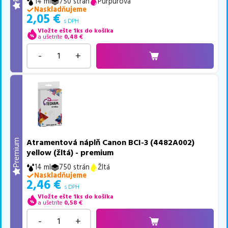
14 ml
750 strán
Purpurová
Naskladňujeme
2,05
€
s DPH
Vložte ešte 1ks do košíka
a ušetríte
0,48
€
-
+
Atramentová náplň Canon BCI-3 (4482A002)
Premium
yellow (žltá) - premium
14 ml
750 strán
Žltá
Naskladňujeme
2,46
€
s DPH
Vložte ešte 1ks do košíka
a ušetríte
0,58
€
-
+