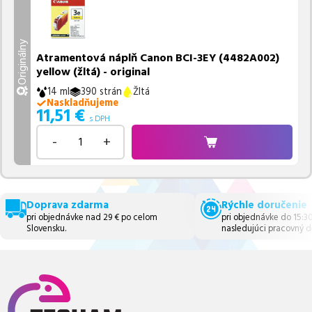
Originálny
Atramentová náplň Canon BCI-3EY (4482A002)
yellow (žltá) - original
14 ml
390 strán
Žltá
Naskladňujeme
11,51
€
s DPH
-
+
Doprava zdarma
Rýchle doručenie
pri objednávke nad 29 € po celom
pri objednávke do 15:3
Slovensku.
nasledujúci pracovný d