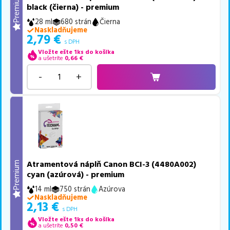
Premium
black (čierna) - premium
28 ml
680 strán
Čierna
Naskladňujeme
2,79
€
s DPH
Vložte ešte 1ks do košíka
a ušetríte
0,66
€
-
+
Atramentová náplň Canon BCI-3 (4480A002)
Premium
cyan (azúrová) - premium
14 ml
750 strán
Azúrova
Naskladňujeme
2,13
€
s DPH
Vložte ešte 1ks do košíka
a ušetríte
0,50
€