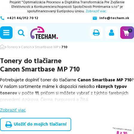
Projekt "Optimalizácia Procesov a Digitálna Transformácia Pre Zvýšenie
Efektívnosti a Konkurencieschopnosti Spoločnosti Printmania s.r.o" je
spolufinancovaný Európskou úniou.
Zobraziť viac.
+421 46/312 70 12
info@techam.sk
ubmenu
0
ubmenu
Tonery
Canon
Smartbase MP
710
Tonery do tlačiarne
ubmenu
Canon Smartbase MP 710
ubmenu
Potrebujete doplniť toner do tlačiarne
Canon Smartbase MP 710
?
V našom sortimente máme k dispozícii niekoľko
rôznych typov
ubmenu
tonerov
v počte
11
, pričom si môžete vybrať z týchto farebných
prevedení: Azúrova, Čierna, Purpurová a Žltá.
Zobraziť viac
Z uvedeného množstva dostupných náplní
ponúkame originálne
náplne
v počte
4
ks, ako aj
cenovo výhodnejšie alternatívy,
ktoré plne zachovávajú kvalitu tlače
. Súčasťou tejto ponuky sú
Uložiť do mojích tlačiarní
overené náhrady v rôznych triedach
, medzi ktoré patrí
špičková