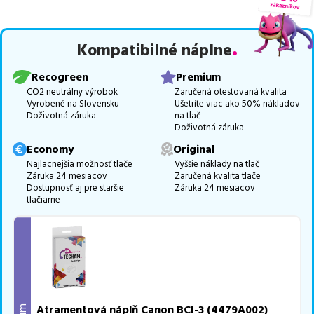
trieda PREMIUM
v počte
7
ks.
Celá táto certifikovaná ponuka, spĺňajúca normy ISO 9001 a 14001,
Kompatibilné náplne
zaručuje bezproblémovú tlač.
Najlacnejší produkt
u nás nájdete
už od
2,05
€
.
Recogreen
Premium
Vieme, že pri nákupe zohráva dôležitú úlohu aj dostupnosť. Preto
CO2 neutrálny výrobok
Zaručená otestovaná kvalita
Vyrobené na Slovensku
Ušetríte viac ako 50% nákladov
sa snažíme
pravidelne naskladňovať produkty, aby boli ihneď k
Doživotná záruka
na tlač
dispozícii na odoslanie.
Aktuálne máme k tejto tlačiarni
v
Doživotná záruka
ponuke 11 ks tonerov.
Economy
Original
Ak si pri výbere nie ste istí, ktoré riešenie je pre vaše potreby
Najlacnejšia možnosť tlače
Vyššie náklady na tlač
Záruka 24 mesiacov
Zaručená kvalita tlače
najvhodnejšie, alebo máte akékoľvek ďalšie otázky, môžete sa na
Dostupnosť aj pre staršie
Záruka 24 mesiacov
nás kedykoľvek obrátiť e-mailom alebo telefonicky. Sme tu, aby
tlačiarne
sme vám pomohli vybrať to najlepšie riešenie.
Atramentová náplň Canon BCI-3 (4479A002)