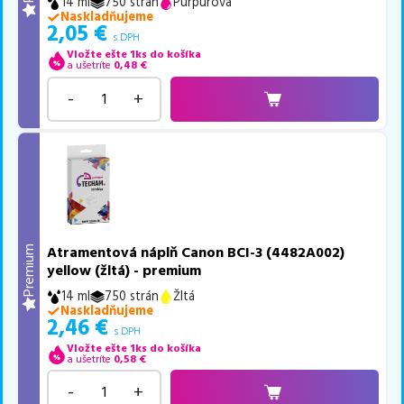
14 ml
750 strán
Purpurová
Naskladňujeme
2,05
€
s DPH
Vložte ešte 1ks do košíka
a ušetríte
0,48
€
-
+
Atramentová náplň Canon BCI-3 (4482A002)
Premium
yellow (žltá) - premium
14 ml
750 strán
Žltá
Naskladňujeme
2,46
€
s DPH
Vložte ešte 1ks do košíka
a ušetríte
0,58
€
-
+