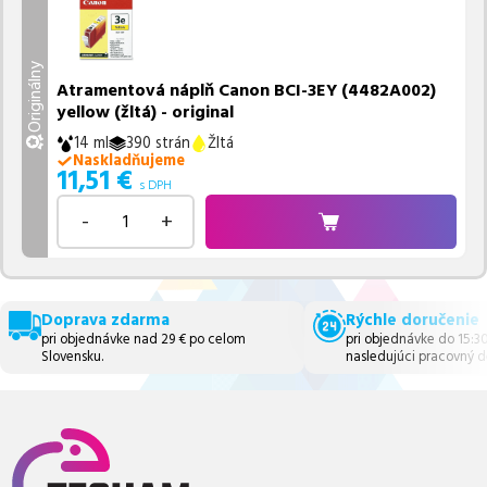
Originálny
Atramentová náplň Canon BCI-3EY (4482A002)
yellow (žltá) - original
14 ml
390 strán
Žltá
Naskladňujeme
11,51
€
s DPH
-
+
Doprava zdarma
Rýchle doručenie
pri objednávke nad 29 € po celom
pri objednávke do 15:3
Slovensku.
nasledujúci pracovný d