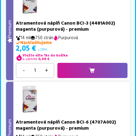
Atramentová náplň Canon BCI-3 (4481A002)
Premium
magenta (purpurová) - premium
14 ml
750 strán
Purpurová
Naskladňujeme
2,05
€
s DPH
Vložte ešte 1ks do košíka
a ušetríte
0,48
€
-
+
Atramentová náplň Canon BCI-6 (4707A002)
Premium
magenta (purpurová) - premium