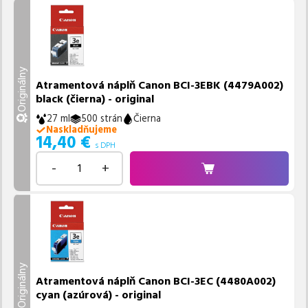
Originálny
Atramentová náplň Canon BCI-3EBK (4479A002)
black (čierna) - original
27 ml
500 strán
Čierna
Naskladňujeme
14,40
€
s DPH
-
+
Originálny
Atramentová náplň Canon BCI-3EC (4480A002)
cyan (azúrová) - original