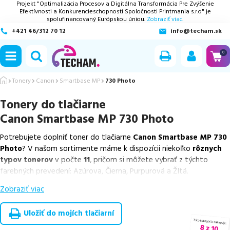
Projekt "Optimalizácia Procesov a Digitálna Transformácia Pre Zvýšenie
Efektívnosti a Konkurencieschopnosti Spoločnosti Printmania s.r.o" je
spolufinancovaný Európskou úniou.
Zobraziť viac.
+421 46/312 70 12
info@techam.sk
ubmenu
0
ubmenu
Tonery
Canon
Smartbase MP
730 Photo
Tonery do tlačiarne
ubmenu
Canon Smartbase MP 730 Photo
ubmenu
Potrebujete doplniť toner do tlačiarne
Canon Smartbase MP 730
Photo
? V našom sortimente máme k dispozícii niekoľko
rôznych
ubmenu
typov tonerov
v počte
11
, pričom si môžete vybrať z týchto
farebných prevedení: Azúrova, Čierna, Purpurová a Žltá.
Zobraziť viac
Z uvedeného množstva dostupných náplní
ponúkame originálne
náplne
v počte
4
ks, ako aj
cenovo výhodnejšie alternatívy,
ktoré plne zachovávajú kvalitu tlače
. Súčasťou tejto ponuky sú
Uložiť do mojích tlačiarní
overené náhrady v rôznych triedach
, medzi ktoré patrí
špičková