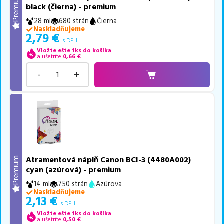
Premium
black (čierna) - premium
28 ml
680 strán
Čierna
Naskladňujeme
2,79
€
s DPH
Vložte ešte 1ks do košíka
a ušetríte
0,66
€
-
+
Atramentová náplň Canon BCI-3 (4480A002)
Premium
cyan (azúrová) - premium
14 ml
750 strán
Azúrova
Naskladňujeme
2,13
€
s DPH
Vložte ešte 1ks do košíka
a ušetríte
0,50
€