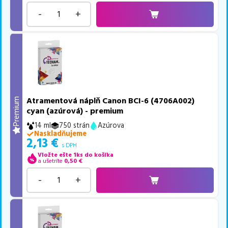
-
+
Atramentová náplň Canon BCI-6 (4706A002)
Premium
cyan (azúrová) - premium
14 ml
750 strán
Azúrova
Naskladňujeme
2,13
€
s DPH
Vložte ešte 1ks do košíka
a ušetríte
0,50
€
-
+