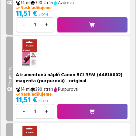
14 ml
390 strán
Azúrova
Naskladňujeme
11,51
€
s DPH
-
+
Originálny
Atramentová náplň Canon BCI-3EM (4481A002)
magenta (purpurová) - original
14 ml
390 strán
Purpurová
Naskladňujeme
11,51
€
s DPH
-
+