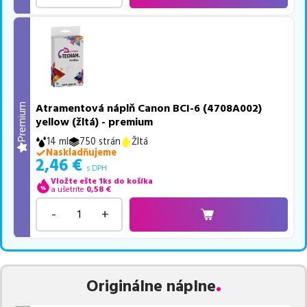
Atramentová náplň Canon BCI-6 (4708A002)
Premium
yellow (žltá) - premium
14 ml
750 strán
Žltá
Naskladňujeme
2,46
€
s DPH
Vložte ešte 1ks do košíka
a ušetríte
0,58
€
-
+
Originálne náplne