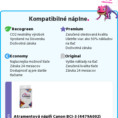
trieda PREMIUM
v počte
7
ks.
Celá táto certifikovaná ponuka, spĺňajúca normy ISO 9001 a 14001,
Kompatibilné náplne
zaručuje bezproblémovú tlač.
Najlacnejší produkt
u nás nájdete
už od
2,05
€
.
Recogreen
Premium
Vieme, že pri nákupe zohráva dôležitú úlohu aj dostupnosť. Preto
CO2 neutrálny výrobok
Zaručená otestovaná kvalita
Vyrobené na Slovensku
Ušetríte viac ako 50% nákladov
sa snažíme
pravidelne naskladňovať produkty, aby boli ihneď k
Doživotná záruka
na tlač
dispozícii na odoslanie.
Aktuálne máme k tejto tlačiarni
v
Doživotná záruka
ponuke 11 ks tonerov.
Economy
Original
Ak si pri výbere nie ste istí, ktoré riešenie je pre vaše potreby
Najlacnejšia možnosť tlače
Vyššie náklady na tlač
Záruka 24 mesiacov
Zaručená kvalita tlače
najvhodnejšie, alebo máte akékoľvek ďalšie otázky, môžete sa na
Dostupnosť aj pre staršie
Záruka 24 mesiacov
nás kedykoľvek obrátiť e-mailom alebo telefonicky. Sme tu, aby
tlačiarne
sme vám pomohli vybrať to najlepšie riešenie.
Atramentová náplň Canon BCI-3 (4479A002)