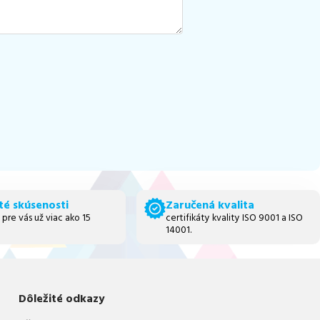
té skúsenosti
Zaručená kvalita
 pre vás už viac ako 15
certifikáty kvality ISO 9001 a ISO
14001.
Dôležité odkazy