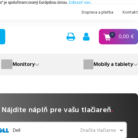
.o" je spolufinancovaný Európskou úniou.
Zobraziť viac.
Doprava a platba
Kontakt
0,00
€
0
Monitory
Mobily a tablety
Nájdite náplň pre vašu tlačiareň
.
Dell
Značka tlačiarne