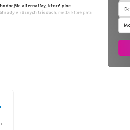
dnejšie alternatívy, ktoré plne
Del
áhrady v rôznych triedach
, medzi ktoré patrí
Mo
, zaručuje bezproblémovú tlač.
Najlacnejší
 sa snažíme
pravidelne naskladňovať produkty,
 tlačiarni
v ponuke 17 ks tonerov,
z toho je
1 z
jvhodnejšie, alebo máte akékoľvek ďalšie otázky,
Sme tu, aby sme vám pomohli vybrať to najlepšie
dn