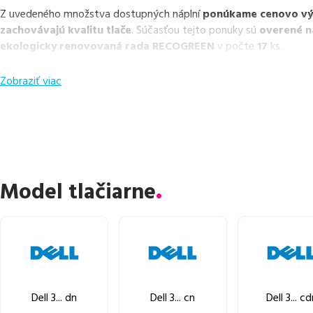
Z uvedeného množstva dostupných náplní
ponúkame cenovo výho
zachovávajú kvalitu tlače
. Súčasťou tejto ponuky sú
overené n
ekologicky renovovaná rada RECOGREEN
v počte
17
ks.
Celá táto certifikovaná ponuka, spĺňajúca normy ISO 9001 a 14001
Zobraziť viac
produkt
u nás nájdete už od
32,72
€
.
Vieme, že pri nákupe zohráva dôležitú úlohu aj dostupnosť. Preto
aby boli ihneď k dispozícii na odoslanie.
Aktuálne máme k tejto
nich ihneď k expedícii.
Ak si pri výbere nie ste istí, ktoré riešenie je pre vaše potreby na
Model tlačiarne
môžete sa na nás kedykoľvek obrátiť e-mailom alebo telefonicky. 
riešenie.
Dell 3... dn
Dell 3... cn
Dell 3... c