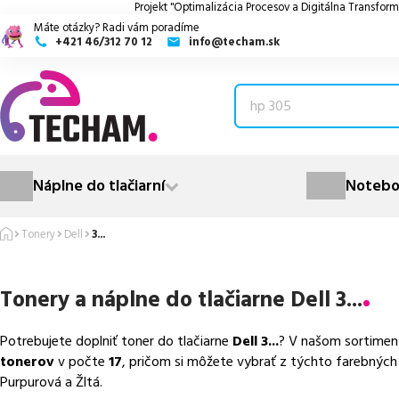
Projekt "Optimalizácia Procesov a Digitálna Transform
Máte otázky? Radi vám poradíme
+421 46/312 70 12
info@techam.sk
ubmenu
ubmenu
ubmenu
Náplne do tlačiarní
Notebo
ubmenu
Tonery
Dell
3...
ubmenu
Tonery a náplne do tlačiarne
Dell 3...
Potrebujete doplniť toner do tlačiarne
Dell 3...
? V našom sortimen
tonerov
v počte
17
, pričom si môžete vybrať z týchto farebných 
Purpurová a Žltá.