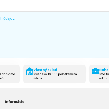
h údajov.
Vlastný sklad
Boha
30 doručíme
s viac ako 10 000 položkami na
sme tu
eň.
sklade.
rokov.
Informácie