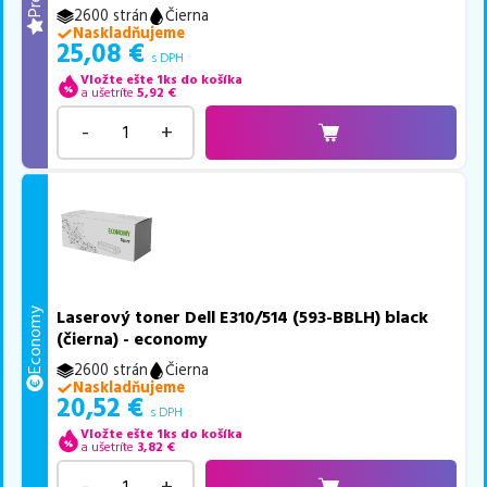
2600 strán
Čierna
Naskladňujeme
25,08
€
s DPH
Vložte ešte 1ks do košíka
a ušetríte
5,92
€
-
+
Economy
Laserový toner Dell E310/514 (593-BBLH) black
(čierna) - economy
2600 strán
Čierna
Naskladňujeme
20,52
€
s DPH
Vložte ešte 1ks do košíka
a ušetríte
3,82
€
-
+