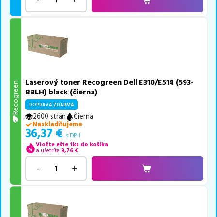
Laserový toner Recogreen Dell E310/E514 (593-
Recogreen
BBLH) black (čierna)
DOPRAVA ZDARMA
2600 strán
Čierna
Naskladňujeme
36,37
€
s DPH
Vložte ešte 1ks do košíka
a ušetríte
9,76
€
-
+