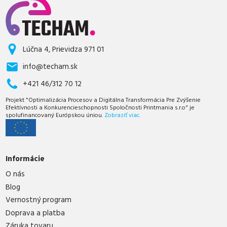
Lúčna 4, Prievidza 971 01
info@techam.sk
+421 46/312 70 12
Projekt "Optimalizácia Procesov a Digitálna Transformácia Pre Zvýšenie
Efektívnosti a Konkurencieschopnosti Spoločnosti Printmania s.r.o" je
spolufinancovaný Európskou úniou.
Zobraziť viac.
Informácie
O nás
Blog
Vernostný program
Doprava a platba
Záruka tovaru