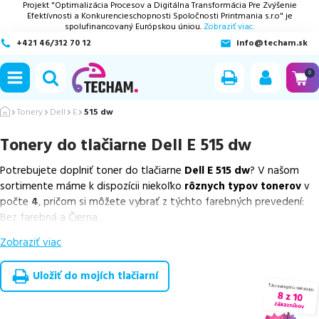
Projekt "Optimalizácia Procesov a Digitálna Transformácia Pre Zvýšenie
Efektívnosti a Konkurencieschopnosti Spoločnosti Printmania s.r.o" je
spolufinancovaný Európskou úniou.
Zobraziť viac.
+421 46/312 70 12
info@techam.sk
ubmenu
0
ubmenu
Tonery
Dell
E
515 dw
Tonery do tlačiarne
Dell E 515 dw
ubmenu
Potrebujete doplniť toner do tlačiarne
Dell E 515 dw
? V našom
ubmenu
sortimente máme k dispozícii niekoľko
rôznych typov tonerov
v
počte
4
, pričom si môžete vybrať z týchto farebných prevedení:
ubmenu
Bez farebná a Čierna.
Zobraziť viac
Z uvedeného množstva dostupných náplní
ponúkame cenovo
výhodnejšie alternatívy, ktoré plne zachovávajú kvalitu tlače
.
Súčasťou tejto ponuky sú
overené náhrady v rôznych triedach
,
Uložiť do mojích tlačiarní
medzi ktoré patrí
špičková trieda PREMIUM
v počte
1
ks,
ekologicky renovovaná rada RECOGREEN
v počte
2
ks a