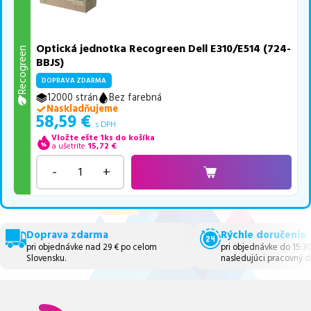
Optická jednotka Recogreen Dell E310/E514 (724-
Recogreen
BBJS)
DOPRAVA ZDARMA
12000 strán
Bez farebná
Naskladňujeme
58,59
€
s DPH
Vložte ešte 1ks do košíka
a ušetríte
15,72
€
-
+
Doprava zdarma
Rýchle doručenie
pri objednávke nad 29 € po celom
pri objednávke do 15:3
Slovensku.
nasledujúci pracovný d