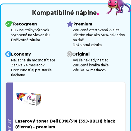
najlacnejšia verzia ECONOMY
v počte
1
ks.
Kompatibilné náplne
Celá táto certifikovaná ponuka, spĺňajúca normy ISO 9001 a 14001,
zaručuje bezproblémovú tlač.
Najlacnejší produkt
u nás nájdete
Recogreen
Premium
už od
20,52
€
.
CO2 neutrálny výrobok
Zaručená otestovaná kvalita
Vyrobené na Slovensku
Ušetríte viac ako 50% nákladov
Vieme, že pri nákupe zohráva dôležitú úlohu aj dostupnosť. Preto
Doživotná záruka
na tlač
sa snažíme
pravidelne naskladňovať produkty, aby boli ihneď k
Doživotná záruka
dispozícii na odoslanie.
Aktuálne máme k tejto tlačiarni
v
Economy
Original
ponuke 4 ks tonerov.
Najlacnejšia možnosť tlače
Vyššie náklady na tlač
Záruka 24 mesiacov
Zaručená kvalita tlače
Ak si pri výbere nie ste istí, ktoré riešenie je pre vaše potreby
Dostupnosť aj pre staršie
Záruka 24 mesiacov
najvhodnejšie, alebo máte akékoľvek ďalšie otázky, môžete sa na
tlačiarne
nás kedykoľvek obrátiť e-mailom alebo telefonicky. Sme tu, aby
sme vám pomohli vybrať to najlepšie riešenie.
Laserový toner Dell E310/514 (593-BBLH) black
Premium
(čierna) - premium