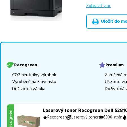
ekologicky renov
Zobraziť viac
Celá táto certifikov
Uložiť do moj
produkt
u nás nájde
Vieme, že pri nákupe
produkty, aby boli 
z toho je
1 z nich ih
Ak si pri výbere nie s
môžete sa na nás ked
Recogreen
Premium
najlepšie riešenie.
CO2 neutrálny výrobok
Zaručená o
Vyrobené na Slovensku
Ušetríte vi
Doživotná záruka
Doživotná 
Laserový toner Recogreen Dell S281
Recogreen
Recogreen
Laserový toner
6000 strán