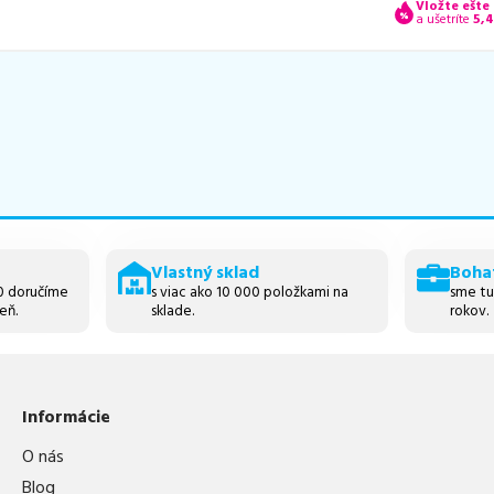
Vložte ešte
a ušetríte
5,
Vlastný sklad
Boha
30 doručíme
s viac ako 10 000 položkami na
sme tu
eň.
sklade.
rokov.
Informácie
O nás
Blog