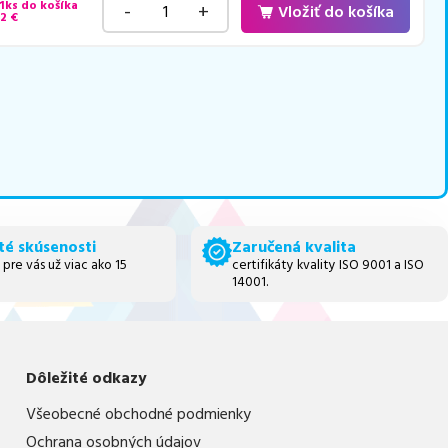
 1ks do košíka
-
+
Vložiť do košíka
42
€
té skúsenosti
Zaručená kvalita
 pre vás už viac ako 15
certifikáty kvality ISO 9001 a ISO
14001.
Dôležité odkazy
Všeobecné obchodné podmienky
Ochrana osobných údajov