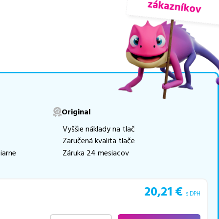
movú tlač.
Najlacnejší
e naskladňovať
v ponuke 1 ks tonerov,
e akékoľvek ďalšie otázky,
 pomohli vybrať to
Original
Vyššie náklady na tlač
Zaručená kvalita tlače
iarne
Záruka 24 mesiacov
20,21
€
s DPH