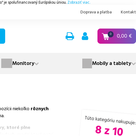
.o" je spolufinancovaný Európskou úniou.
Zobraziť viac.
Doprava a platba
Kontakt
0,00
€
0
Monitory
Mobily a tablety
ozícii niekoľko
rôznych
na.
y, ktoré plne
riedach
, medzi ktoré patrí