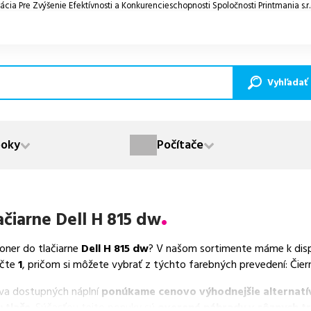
ácia Pre Zvýšenie Efektívnosti a Konkurencieschopnosti Spoločnosti Printmania s.r
Vyhľadať
oky
Počítače
ačiarne
Dell H 815 dw
toner do tlačiarne
Dell H 815 dw
? V našom sortimente máme k disp
čte
1
, pričom si môžete vybrať z týchto farebných prevedení: Čier
va dostupných náplní
ponúkame cenovo výhodnejšie alternatív
 tlače
. Súčasťou tejto ponuky sú
overené náhrady v rôznych t