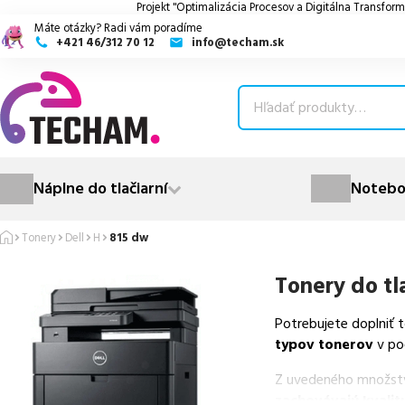
Projekt "Optimalizácia Procesov a Digitálna Transform
Máte otázky? Radi vám poradíme
+421 46/312 70 12
info@techam.sk
ubmenu
ubmenu
ubmenu
Náplne do tlačiarní
Notebo
ubmenu
Tonery
Dell
H
815 dw
ubmenu
Tonery do tl
Potrebujete doplniť 
typov tonerov
v po
Z uvedeného množst
zachovávajú kvalitu