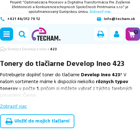
Projekt "Optimalizácia Procesov a Digitálna Transformácia Pre Zvýšenie
Efektívnosti a Konkurencieschopnosti Spoločnosti Printmania s.r.o" je
spolufinancovaný Európskou úniou.
Zobraziť viac.
+421 46/312 70 12
info@techam.sk
ubmenu
0
ubmenu
Tonery
Develop
Ineo
423
Tonery do tlačiarne
Develop Ineo 423
ubmenu
Potrebujete doplniť toner do tlačiarne
Develop Ineo 423
? V
ubmenu
našom sortimente máme k dispozícii niekoľko
rôznych typov
tonerov
v počte
1
, pričom si môžete vybrať z týchto farebných
ubmenu
prevedení: Čierna.
Zobraziť viac
Z uvedeného množstva dostupných náplní
ponúkame originálne
náplne
v počte
1
ks.
Uložiť do mojích tlačiarní
Celá táto certifikovaná ponuka, spĺňajúca normy ISO 9001 a 14001,
zaručuje bezproblémovú tlač.
Najlacnejší produkt
u nás nájdete
už od
50,43
€
.