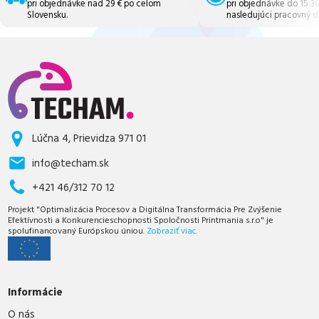
pri objednávke nad 29 € po celom
pri objednávke do 15:3
Slovensku.
nasledujúci pracovný d
Lúčna 4, Prievidza 971 01
info@techam.sk
+421 46/312 70 12
Projekt "Optimalizácia Procesov a Digitálna Transformácia Pre Zvýšenie
Efektívnosti a Konkurencieschopnosti Spoločnosti Printmania s.r.o" je
spolufinancovaný Európskou úniou.
Zobraziť viac.
Informácie
O nás