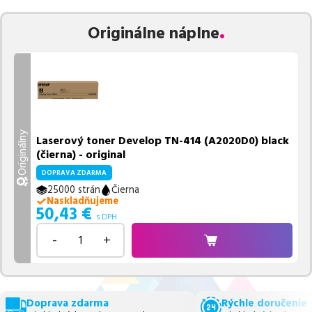
Vieme, že pri nákupe zohráva dôležitú úlohu aj dostupnosť. Preto
Originálne náplne
sa snažíme
pravidelne naskladňovať produkty, aby boli ihneď k
dispozícii na odoslanie.
Aktuálne máme k tejto tlačiarni
v
ponuke 1 ks tonerov.
Ak si pri výbere nie ste istí, ktoré riešenie je pre vaše potreby
najvhodnejšie, alebo máte akékoľvek ďalšie otázky, môžete sa na
nás kedykoľvek obrátiť e-mailom alebo telefonicky. Sme tu, aby
Originálny
Laserový toner Develop TN-414 (A2020D0) black
sme vám pomohli vybrať to najlepšie riešenie.
(čierna) - original
DOPRAVA ZDARMA
25000 strán
Čierna
Naskladňujeme
50,43
€
s DPH
-
+
Doprava zdarma
Rýchle doručenie