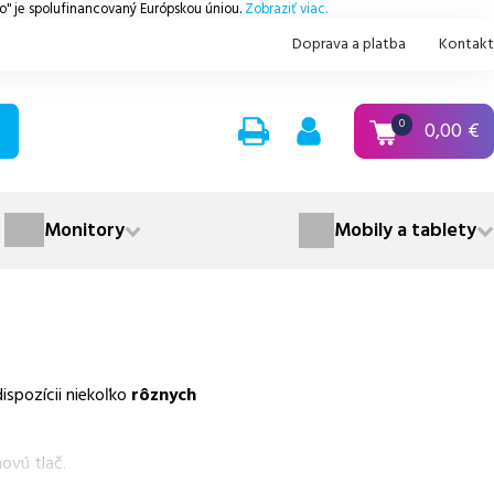
.o" je spolufinancovaný Európskou úniou.
Zobraziť viac.
Doprava a platba
Kontakt
0,00
€
0
Monitory
Mobily a tablety
spozícii niekoľko
rôznych
ovú tlač.