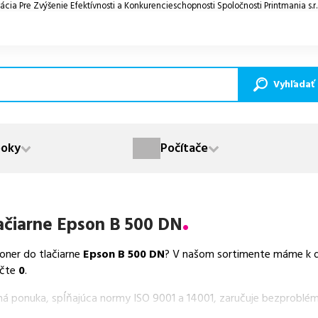
ácia Pre Zvýšenie Efektívnosti a Konkurencieschopnosti Spoločnosti Printmania s.r
Vyhľadať
oky
Počítače
ačiarne
Epson B 500 DN
toner do tlačiarne
Epson B 500 DN
? V našom sortimente máme k di
čte
0
.
aná ponuka, spĺňajúca normy ISO 9001 a 14001, zaručuje bezproblém