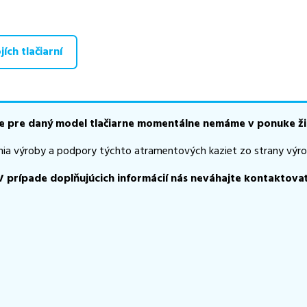
 zohráva dôležitú úlohu aj dostupnosť. Preto sa snažíme
pravideln
ihneď k dispozícii na odoslanie.
Aktuálne máme k tejto tlačiarni
te istí, ktoré riešenie je pre vaše potreby najvhodnejšie, alebo mát
ích tlačiarní
ykoľvek obrátiť e-mailom alebo telefonicky. Sme tu, aby sme vám
e pre daný model tlačiarne momentálne nemáme v ponuke ži
nia výroby a podpory týchto atramentových kaziet zo strany výro
V prípade doplňujúcich informácií nás neváhajte kontaktovať