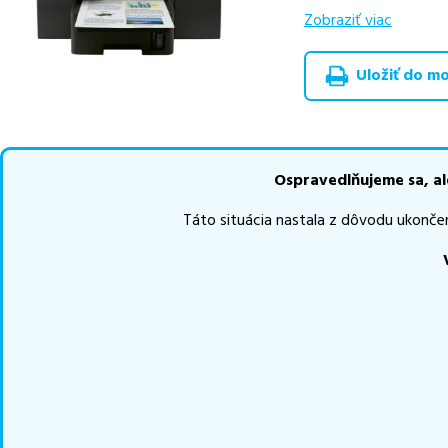
Vieme, že pri nákupe
Zobraziť viac
produkty, aby boli 
Ak si pri výbere nie s
Uložiť do moj
môžete sa na nás ked
najlepšie riešenie.
Ospravedlňujeme sa, al
Táto situácia nastala z dôvodu ukonče