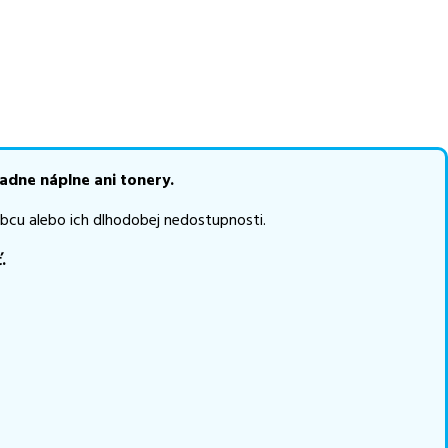
e naskladňovať
v ponuke 0 ks tonerov.
e akékoľvek ďalšie otázky,
 pomohli vybrať to
adne náplne ani tonery.
bcu alebo ich dlhodobej nedostupnosti.
.