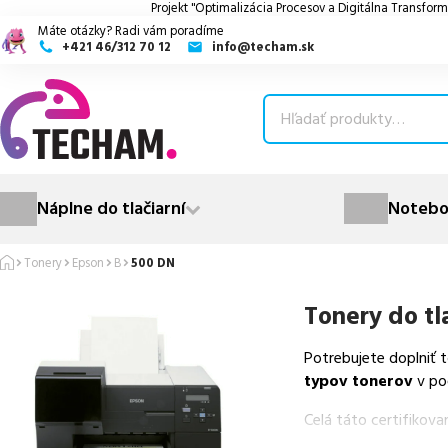
Projekt "Optimalizácia Procesov a Digitálna Transform
Máte otázky? Radi vám poradíme
+421 46/312 70 12
info@techam.sk
ubmenu
ubmenu
ubmenu
Náplne do tlačiarní
Notebo
ubmenu
Tonery
Epson
B
500 DN
ubmenu
Tonery do tl
Potrebujete doplniť 
typov tonerov
v po
Celá táto certifikov