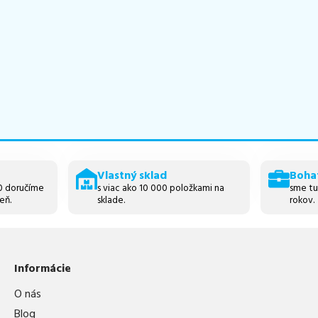
Vlastný sklad
Boha
30 doručíme
s viac ako 10 000 položkami na
sme tu
eň.
sklade.
rokov.
Informácie
O nás
Blog