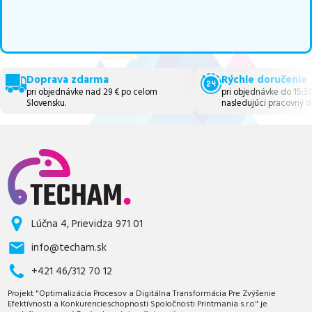
Doprava zdarma
Rýchle doručenie
pri objednávke nad 29 € po celom
pri objednávke do 15:3
Slovensku.
nasledujúci pracovný d
Lúčna 4, Prievidza 971 01
info@techam.sk
+421 46/312 70 12
Projekt "Optimalizácia Procesov a Digitálna Transformácia Pre Zvýšenie
Efektívnosti a Konkurencieschopnosti Spoločnosti Printmania s.r.o" je