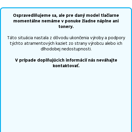
dispozícii na odoslanie.
Aktuálne máme k tejto tlačiarni
v
ponuke 0 ks tonerov.
Ospravedlňujeme sa, ale pre daný model tlačiarne
Ak si pri výbere nie ste istí, ktoré riešenie je pre vaše potreby
momentálne nemáme v ponuke žiadne náplne ani
najvhodnejšie, alebo máte akékoľvek ďalšie otázky, môžete sa na
tonery.
nás kedykoľvek obrátiť e-mailom alebo telefonicky. Sme tu, aby
Táto situácia nastala z dôvodu ukončenia výroby a podpory
sme vám pomohli vybrať to najlepšie riešenie.
týchto atramentových kaziet zo strany výrobcu alebo ich
dlhodobej nedostupnosti.
V prípade doplňujúcich informácií nás neváhajte
kontaktovať.