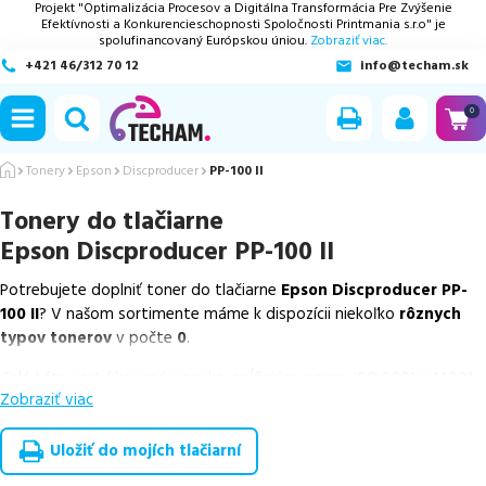
Projekt "Optimalizácia Procesov a Digitálna Transformácia Pre Zvýšenie
Efektívnosti a Konkurencieschopnosti Spoločnosti Printmania s.r.o" je
spolufinancovaný Európskou úniou.
Zobraziť viac.
+421 46/312 70 12
info@techam.sk
ubmenu
0
ubmenu
Tonery
Epson
Discproducer
PP-100 II
Tonery do tlačiarne
ubmenu
Epson Discproducer PP-100 II
ubmenu
Potrebujete doplniť toner do tlačiarne
Epson Discproducer PP-
100 II
? V našom sortimente máme k dispozícii niekoľko
rôznych
ubmenu
typov tonerov
v počte
0
.
Celá táto certifikovaná ponuka, spĺňajúca normy ISO 9001 a 14001,
Zobraziť viac
zaručuje bezproblémovú tlač.
Vieme, že pri nákupe zohráva dôležitú úlohu aj dostupnosť. Preto
Uložiť do mojích tlačiarní
sa snažíme
pravidelne naskladňovať produkty, aby boli ihneď k