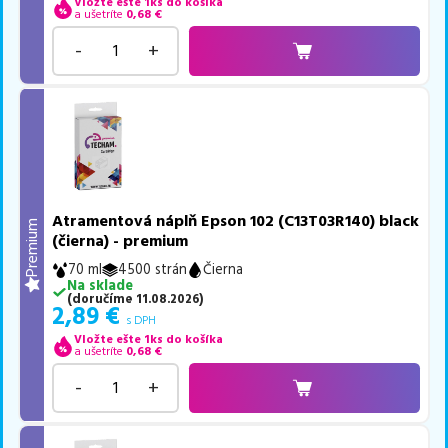
Vložte ešte 1ks do košíka
a ušetríte
0,68
€
-
+
Atramentová náplň Epson 102 (C13T03R140) black
Premium
(čierna) - premium
70 ml
4500 strán
Čierna
Na sklade
(
doručíme
11.08.2026
)
2,89
€
s DPH
Vložte ešte 1ks do košíka
a ušetríte
0,68
€
-
+