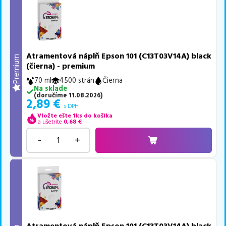
Atramentová náplň Epson 101 (C13T03V14A) black
Premium
(čierna) - premium
70 ml
4500 strán
Čierna
Na sklade
(
doručíme
11.08.2026
)
2,89
€
s DPH
Vložte ešte 1ks do košíka
a ušetríte
0,68
€
-
+