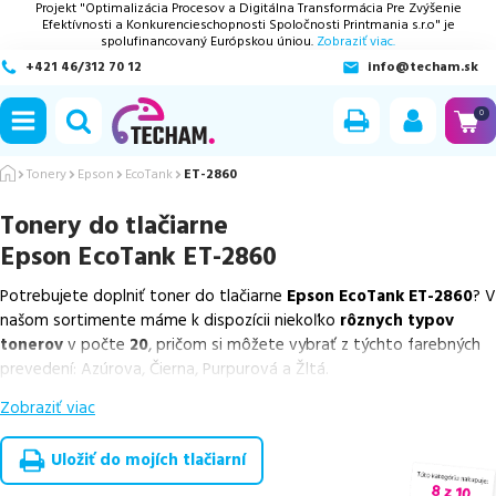
Projekt "Optimalizácia Procesov a Digitálna Transformácia Pre Zvýšenie
Efektívnosti a Konkurencieschopnosti Spoločnosti Printmania s.r.o" je
spolufinancovaný Európskou úniou.
Zobraziť viac.
+421 46/312 70 12
info@techam.sk
ubmenu
0
ubmenu
Tonery
Epson
EcoTank
ET-2860
Tonery do tlačiarne
ubmenu
Epson EcoTank ET-2860
ubmenu
Potrebujete doplniť toner do tlačiarne
Epson EcoTank ET-2860
? V
našom sortimente máme k dispozícii niekoľko
rôznych typov
ubmenu
tonerov
v počte
20
, pričom si môžete vybrať z týchto farebných
prevedení: Azúrova, Čierna, Purpurová a Žltá.
Zobraziť viac
Z uvedeného množstva dostupných náplní
ponúkame cenovo
výhodnejšie alternatívy, ktoré plne zachovávajú kvalitu tlače
.
Súčasťou tejto ponuky sú
overené náhrady v rôznych triedach
,
Uložiť do mojích tlačiarní
medzi ktoré patrí
špičková trieda PREMIUM
v počte
20
ks.