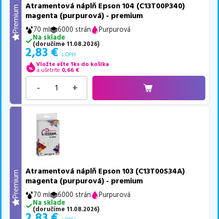
Atramentová náplň Epson 104 (C13T00P340)
Premium
magenta (purpurová) - premium
70 ml
6000 strán
Purpurová
Na sklade
(
doručíme
11.08.2026
)
2,83
€
s DPH
Vložte ešte 1ks do košíka
a ušetríte
0,66
€
-
+
Atramentová náplň Epson 103 (C13T00S34A)
Premium
magenta (purpurová) - premium
70 ml
6000 strán
Purpurová
Na sklade
(
doručíme
11.08.2026
)
2,83
€