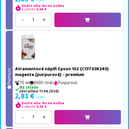
s DPH
Vložte ešte 1ks do košíka
a ušetríte
0,66
€
-
+
Atramentová náplň Epson 102 (C13T03R340)
Premium
magenta (purpurová) - premium
70 ml
6000 strán
Purpurová
Na sklade
(
doručíme
11.08.2026
)
2,83
€
s DPH
Vložte ešte 1ks do košíka
a ušetríte
0,66
€
-
+