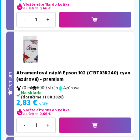
Vložte ešte 1ks do košíka
a ušetríte
0,66
€
-
+
Atramentová náplň Epson 102 (C13T03R240) cyan
Premium
(azúrová) - premium
70 ml
6000 strán
Azúrova
Na sklade
(
doručíme
11.08.2026
)
2,83
€
s DPH
Vložte ešte 1ks do košíka
a ušetríte
0,66
€
-
+