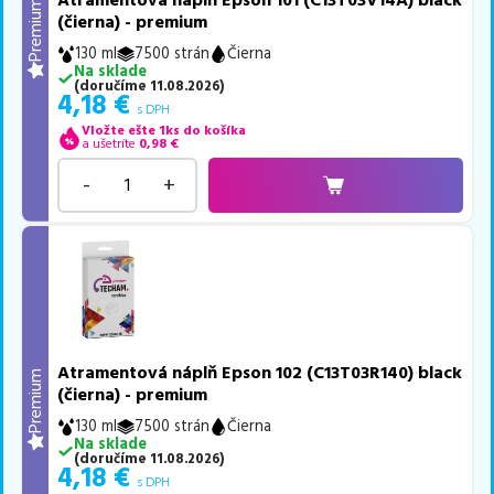
Atramentová náplň Epson 101 (C13T03V14A) black
Premium
(čierna) - premium
130 ml
7500 strán
Čierna
Na sklade
(
doručíme
11.08.2026
)
4,18
€
s DPH
Vložte ešte 1ks do košíka
a ušetríte
0,98
€
-
+
Atramentová náplň Epson 102 (C13T03R140) black
Premium
(čierna) - premium
130 ml
7500 strán
Čierna
Na sklade
(
doručíme
11.08.2026
)
4,18
€
s DPH