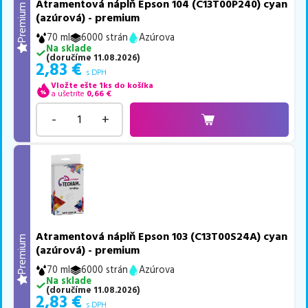
Atramentová náplň Epson 104 (C13T00P240) cyan
Premium
(azúrová) - premium
70 ml
6000 strán
Azúrova
Na sklade
(
doručíme
11.08.2026
)
2,83
€
s DPH
Vložte ešte 1ks do košíka
a ušetríte
0,66
€
-
+
Atramentová náplň Epson 103 (C13T00S24A) cyan
Premium
(azúrová) - premium
70 ml
6000 strán
Azúrova
Na sklade
(
doručíme
11.08.2026
)
2,83
€
s DPH