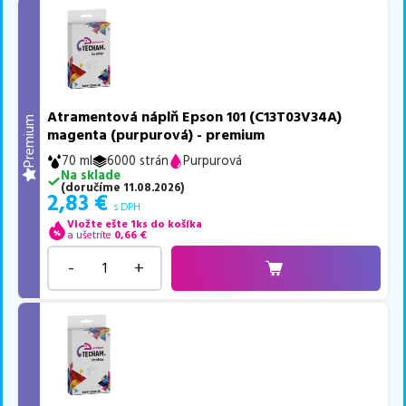
Atramentová náplň Epson 101 (C13T03V34A)
Premium
magenta (purpurová) - premium
70 ml
6000 strán
Purpurová
Na sklade
(
doručíme
11.08.2026
)
2,83
€
s DPH
Vložte ešte 1ks do košíka
a ušetríte
0,66
€
-
+