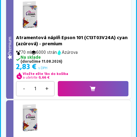
Atramentová náplň Epson 101 (C13T03V24A) cyan
Premium
(azúrová) - premium
70 ml
6000 strán
Azúrova
Na sklade
(
doručíme
11.08.2026
)
2,83
€
s DPH
Vložte ešte 1ks do košíka
a ušetríte
0,66
€
-
+