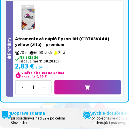
Atramentová náplň Epson 101 (C13T03V44A)
Premium
yellow (žltá) - premium
70 ml
6000 strán
Žltá
Na sklade
(
doručíme
11.08.2026
)
2,83
€
s DPH
Vložte ešte 1ks do košíka
a ušetríte
0,66
€
-
+
Doprava zdarma
Rýchle doručenie
pri objednávke nad 29 € po celom
pri objednávke do 15:3
Slovensku.
nasledujúci pracovný d