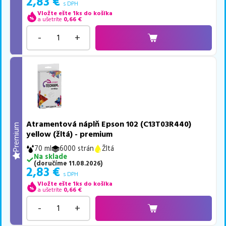
2,83
€
s DPH
Vložte ešte 1ks do košíka
a ušetríte
0,66
€
-
+
Atramentová náplň Epson 102 (C13T03R440)
Premium
yellow (žltá) - premium
70 ml
6000 strán
Žltá
Na sklade
(
doručíme
11.08.2026
)
2,83
€
s DPH
Vložte ešte 1ks do košíka
a ušetríte
0,66
€
-
+