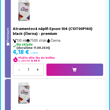
Atramentová náplň Epson 104 (C13T00P140)
Premium
black (čierna) - premium
130 ml
7500 strán
Čierna
Na sklade
(
doručíme
11.08.2026
)
4,18
€
s DPH
Vložte ešte 1ks do košíka
a ušetríte
0,98
€
-
+