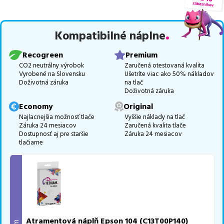
Celá táto certifikovaná ponuka, spĺňajúca normy ISO 9001 a 14001,
zaručuje bezproblémovú tlač.
Najlacnejší produkt
u nás nájdete
Kompatibilné náplne
už od
2,83
€
.
Vieme, že pri nákupe zohráva dôležitú úlohu aj dostupnosť. Preto
Recogreen
Premium
sa snažíme
pravidelne naskladňovať produkty, aby boli ihneď k
CO2 neutrálny výrobok
Zaručená otestovaná kvalita
Vyrobené na Slovensku
Ušetríte viac ako 50% nákladov
dispozícii na odoslanie.
Aktuálne máme k tejto tlačiarni
v
Doživotná záruka
na tlač
ponuke 20 ks tonerov,
z toho je
20 z nich ihneď k expedícii.
Doživotná záruka
Ak si pri výbere nie ste istí, ktoré riešenie je pre vaše potreby
Economy
Original
najvhodnejšie, alebo máte akékoľvek ďalšie otázky, môžete sa na
Najlacnejšia možnosť tlače
Vyššie náklady na tlač
Záruka 24 mesiacov
Zaručená kvalita tlače
nás kedykoľvek obrátiť e-mailom alebo telefonicky. Sme tu, aby
Dostupnosť aj pre staršie
Záruka 24 mesiacov
sme vám pomohli vybrať to najlepšie riešenie.
tlačiarne
Atramentová náplň Epson 104 (C13T00P140)