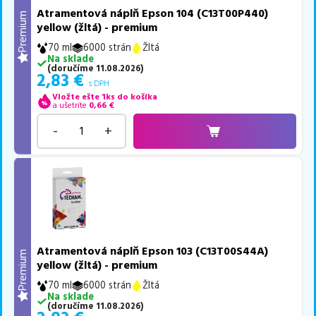
Atramentová náplň Epson 104 (C13T00P440)
Premium
yellow (žltá) - premium
70 ml
6000 strán
Žltá
Na sklade
(
doručíme
11.08.2026
)
2,83
€
s DPH
Vložte ešte 1ks do košíka
a ušetríte
0,66
€
-
+
Atramentová náplň Epson 103 (C13T00S44A)
Premium
yellow (žltá) - premium
70 ml
6000 strán
Žltá
Na sklade
(
doručíme
11.08.2026
)