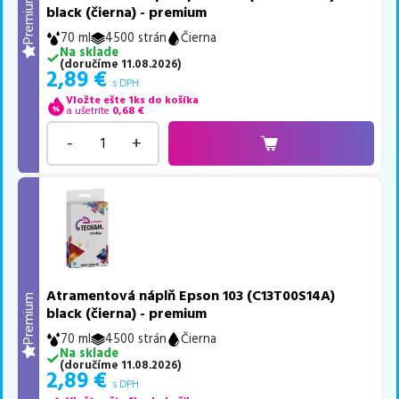
Premium
black (čierna) - premium
70 ml
4500 strán
Čierna
Na sklade
(
doručíme
11.08.2026
)
2,89
€
s DPH
Vložte ešte 1ks do košíka
a ušetríte
0,68
€
-
+
Atramentová náplň Epson 103 (C13T00S14A)
Premium
black (čierna) - premium
70 ml
4500 strán
Čierna
Na sklade
(
doručíme
11.08.2026
)
2,89
€
s DPH