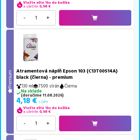
Vložte ešte 1ks do košíka
a ušetríte
0,98
€
-
+
Atramentová náplň Epson 103 (C13T00S14A)
Premium
black (čierna) - premium
130 ml
7500 strán
Čierna
Na sklade
(
doručíme
11.08.2026
)
4,18
€
s DPH
Vložte ešte 1ks do košíka
a ušetríte
0,98
€
-
+