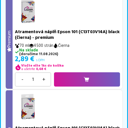
Atramentová náplň Epson 101 (C13T03V14A) black
Premium
(čierna) - premium
70 ml
4500 strán
Čierna
Na sklade
(
doručíme
11.08.2026
)
2,89
€
s DPH
Vložte ešte 1ks do košíka
a ušetríte
0,68
€
-
+