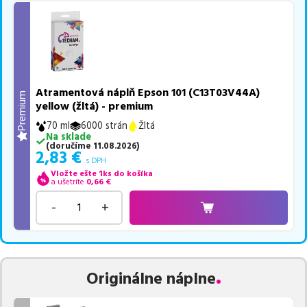
Atramentová náplň Epson 101 (C13T03V44A)
Premium
yellow (žltá) - premium
70 ml
6000 strán
Žltá
Na sklade
(
doručíme
11.08.2026
)
2,83
€
s DPH
Vložte ešte 1ks do košíka
a ušetríte
0,66
€
-
+
Originálne náplne