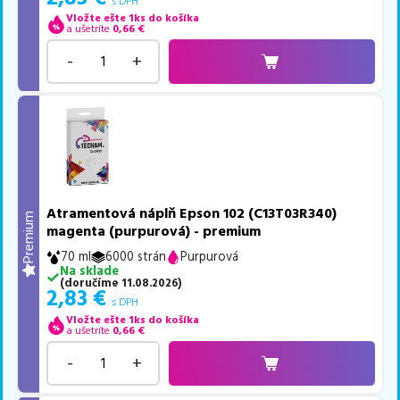
s DPH
Vložte ešte 1ks do košíka
a ušetríte
0,66
€
-
+
Atramentová náplň Epson 102 (C13T03R340)
Premium
magenta (purpurová) - premium
70 ml
6000 strán
Purpurová
Na sklade
(
doručíme
11.08.2026
)
2,83
€
s DPH
Vložte ešte 1ks do košíka
a ušetríte
0,66
€
-
+