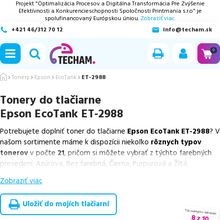
Projekt "Optimalizácia Procesov a Digitálna Transformácia Pre Zvýšenie
Efektívnosti a Konkurencieschopnosti Spoločnosti Printmania s.r.o" je
spolufinancovaný Európskou úniou.
Zobraziť viac.
+421 46/312 70 12
info@techam.sk
ubmenu
0
ubmenu
Tonery
Epson
EcoTank
ET-2988
Tonery do tlačiarne
ubmenu
Epson EcoTank ET-2988
ubmenu
Potrebujete doplniť toner do tlačiarne
Epson EcoTank ET-2988
? V
našom sortimente máme k dispozícii niekoľko
rôznych typov
ubmenu
tonerov
v počte
21
, pričom si môžete vybrať z týchto farebných
prevedení: Azúrova, Bez farebná, Čierna, Purpurová a Žltá.
Zobraziť viac
Z uvedeného množstva dostupných náplní
ponúkame originálne
náplne
v počte
1
ks, ako aj
cenovo výhodnejšie alternatívy,
ktoré plne zachovávajú kvalitu tlače
. Súčasťou tejto ponuky sú
Uložiť do mojích tlačiarní
overené náhrady v rôznych triedach
, medzi ktoré patrí
špičková