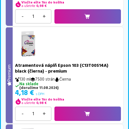
Vložte ešte 1ks do košíka
a ušetríte
0,98
€
-
+
Atramentová náplň Epson 103 (C13T00S14A)
Premium
black (čierna) - premium
130 ml
7500 strán
Čierna
Na sklade
(
doručíme
11.08.2026
)
4,18
€
s DPH
Vložte ešte 1ks do košíka
a ušetríte
0,98
€
-
+