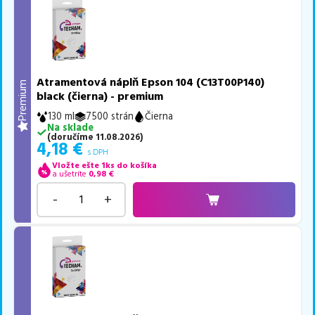
Atramentová náplň Epson 104 (C13T00P140)
Premium
black (čierna) - premium
130 ml
7500 strán
Čierna
Na sklade
(
doručíme
11.08.2026
)
4,18
€
s DPH
Vložte ešte 1ks do košíka
a ušetríte
0,98
€
-
+