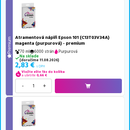
Atramentová náplň Epson 101 (C13T03V34A)
Premium
magenta (purpurová) - premium
70 ml
6000 strán
Purpurová
Na sklade
(
doručíme
11.08.2026
)
2,83
€
s DPH
Vložte ešte 1ks do košíka
a ušetríte
0,66
€
-
+