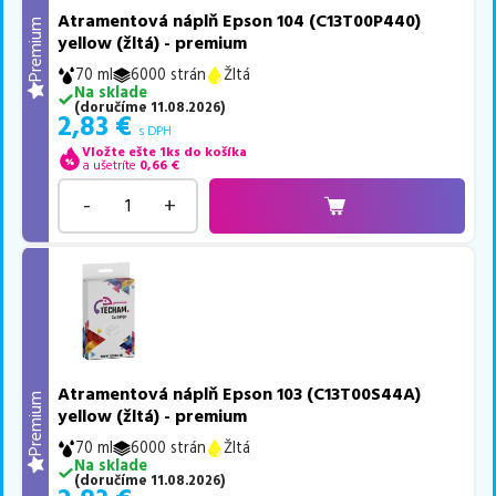
Atramentová náplň Epson 104 (C13T00P440)
Premium
yellow (žltá) - premium
70 ml
6000 strán
Žltá
Na sklade
(
doručíme
11.08.2026
)
2,83
€
s DPH
Vložte ešte 1ks do košíka
a ušetríte
0,66
€
-
+
Atramentová náplň Epson 103 (C13T00S44A)
Premium
yellow (žltá) - premium
70 ml
6000 strán
Žltá
Na sklade
(
doručíme
11.08.2026
)