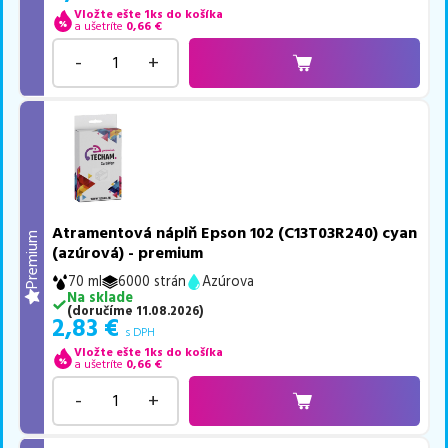
Vložte ešte 1ks do košíka
a ušetríte
0,66
€
-
+
Atramentová náplň Epson 102 (C13T03R240) cyan
Premium
(azúrová) - premium
70 ml
6000 strán
Azúrova
Na sklade
(
doručíme
11.08.2026
)
2,83
€
s DPH
Vložte ešte 1ks do košíka
a ušetríte
0,66
€
-
+