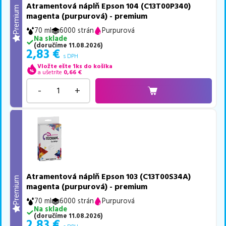
Atramentová náplň Epson 104 (C13T00P340)
Premium
magenta (purpurová) - premium
70 ml
6000 strán
Purpurová
Na sklade
(
doručíme
11.08.2026
)
2,83
€
s DPH
Vložte ešte 1ks do košíka
a ušetríte
0,66
€
-
+
Atramentová náplň Epson 103 (C13T00S34A)
Premium
magenta (purpurová) - premium
70 ml
6000 strán
Purpurová
Na sklade
(
doručíme
11.08.2026
)
2,83
€