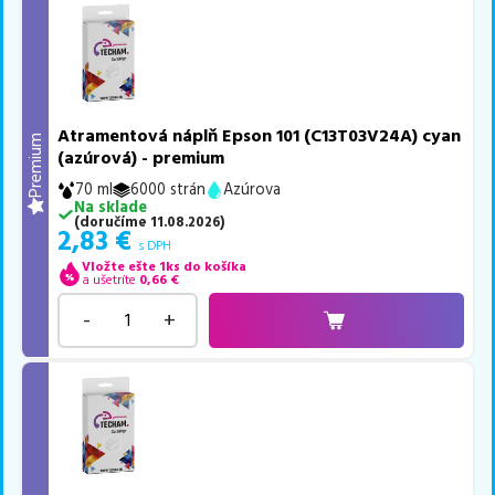
Atramentová náplň Epson 101 (C13T03V24A) cyan
Premium
(azúrová) - premium
70 ml
6000 strán
Azúrova
Na sklade
(
doručíme
11.08.2026
)
2,83
€
s DPH
Vložte ešte 1ks do košíka
a ušetríte
0,66
€
-
+