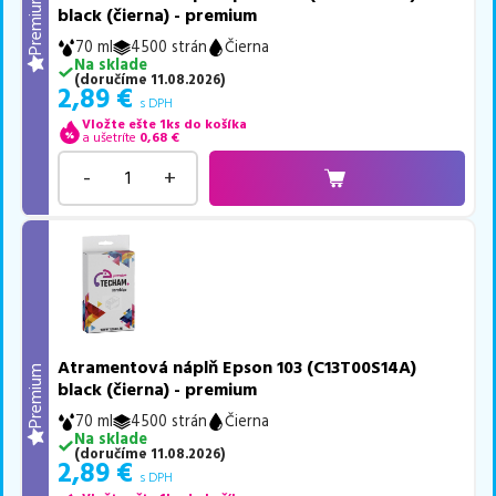
Premium
black (čierna) - premium
70 ml
4500 strán
Čierna
Na sklade
(
doručíme
11.08.2026
)
2,89
€
s DPH
Vložte ešte 1ks do košíka
a ušetríte
0,68
€
-
+
Atramentová náplň Epson 103 (C13T00S14A)
Premium
black (čierna) - premium
70 ml
4500 strán
Čierna
Na sklade
(
doručíme
11.08.2026
)
2,89
€
s DPH