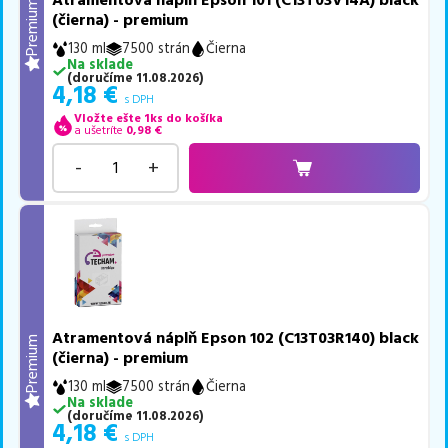
Atramentová náplň Epson 101 (C13T03V14A) black
Premium
(čierna) - premium
130 ml
7500 strán
Čierna
Na sklade
(
doručíme
11.08.2026
)
4,18
€
s DPH
Vložte ešte 1ks do košíka
a ušetríte
0,98
€
-
+
Atramentová náplň Epson 102 (C13T03R140) black
Premium
(čierna) - premium
130 ml
7500 strán
Čierna
Na sklade
(
doručíme
11.08.2026
)
4,18
€
s DPH