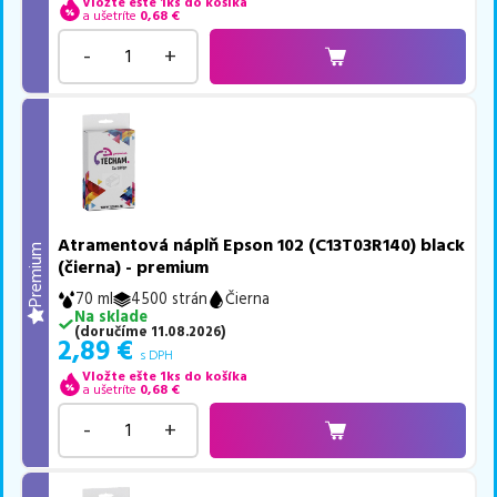
Vložte ešte 1ks do košíka
a ušetríte
0,68
€
-
+
Atramentová náplň Epson 102 (C13T03R140) black
Premium
(čierna) - premium
70 ml
4500 strán
Čierna
Na sklade
(
doručíme
11.08.2026
)
2,89
€
s DPH
Vložte ešte 1ks do košíka
a ušetríte
0,68
€
-
+