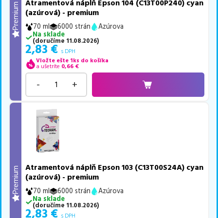
Atramentová náplň Epson 104 (C13T00P240) cyan
Premium
(azúrová) - premium
70 ml
6000 strán
Azúrova
Na sklade
(
doručíme
11.08.2026
)
2,83
€
s DPH
Vložte ešte 1ks do košíka
a ušetríte
0,66
€
-
+
Atramentová náplň Epson 103 (C13T00S24A) cyan
Premium
(azúrová) - premium
70 ml
6000 strán
Azúrova
Na sklade
(
doručíme
11.08.2026
)
2,83
€
s DPH