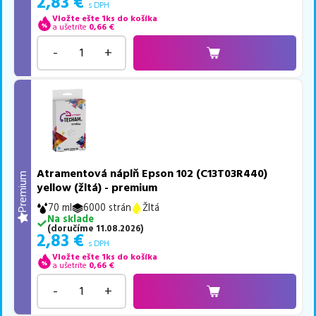
2,83
€
s DPH
Vložte ešte 1ks do košíka
a ušetríte
0,66
€
-
+
Atramentová náplň Epson 102 (C13T03R440)
Premium
yellow (žltá) - premium
70 ml
6000 strán
Žltá
Na sklade
(
doručíme
11.08.2026
)
2,83
€
s DPH
Vložte ešte 1ks do košíka
a ušetríte
0,66
€
-
+