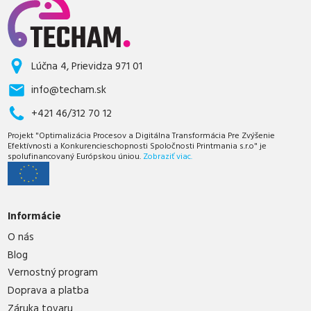
Lúčna 4, Prievidza 971 01
info@techam.sk
+421 46/312 70 12
Projekt "Optimalizácia Procesov a Digitálna Transformácia Pre Zvýšenie
Efektívnosti a Konkurencieschopnosti Spoločnosti Printmania s.r.o" je
spolufinancovaný Európskou úniou.
Zobraziť viac.
Informácie
O nás
Blog
Vernostný program
Doprava a platba
Záruka tovaru