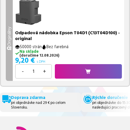
Originálny
Odpadová nádobka Epson T04D1 (C13T04D100) -
original
50000 strán
Bez farebná
Na sklade
(
doručíme
12.08.2026
)
9,20
€
s DPH
-
+
Doprava zdarma
Rýchle doručenie
pri objednávke nad 29 € po celom
pri objednávke do 15:3
Slovensku.
nasledujúci pracovný d