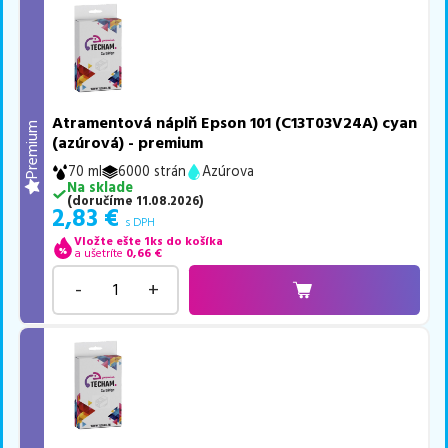
Atramentová náplň Epson 101 (C13T03V24A) cyan
Premium
(azúrová) - premium
70 ml
6000 strán
Azúrova
Na sklade
(
doručíme
11.08.2026
)
2,83
€
s DPH
Vložte ešte 1ks do košíka
a ušetríte
0,66
€
-
+