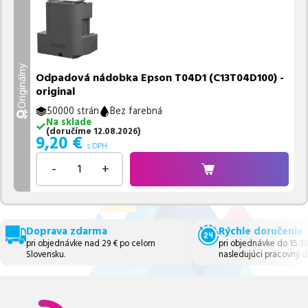
Originálny
Odpadová nádobka Epson T04D1 (C13T04D100) -
original
50000 strán
Bez farebná
Na sklade
(
doručíme
12.08.2026
)
9,20
€
s DPH
-
+
Doprava zdarma
Rýchle doručenie
pri objednávke nad 29 € po celom
pri objednávke do 15:3
Slovensku.
nasledujúci pracovný d