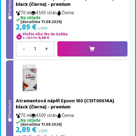
Premium
black (čierna) - premium
70 ml
4500 strán
Čierna
Na sklade
(
doručíme
11.08.2026
)
2,89
€
s DPH
Vložte ešte 1ks do košíka
a ušetríte
0,68
€
-
+
Atramentová náplň Epson 103 (C13T00S14A)
Premium
black (čierna) - premium
70 ml
4500 strán
Čierna
Na sklade
(
doručíme
11.08.2026
)
2,89
€
s DPH