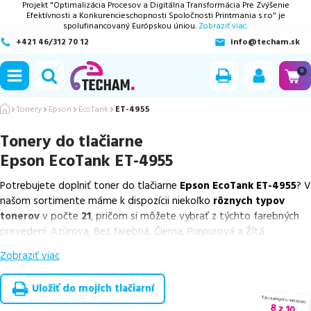
Projekt "Optimalizácia Procesov a Digitálna Transformácia Pre Zvýšenie
Efektívnosti a Konkurencieschopnosti Spoločnosti Printmania s.r.o" je
spolufinancovaný Európskou úniou.
Zobraziť viac.
+421 46/312 70 12
info@techam.sk
ubmenu
0
ubmenu
Tonery
Epson
EcoTank
ET-4955
Tonery do tlačiarne
ubmenu
Epson EcoTank ET-4955
ubmenu
Potrebujete doplniť toner do tlačiarne
Epson EcoTank ET-4955
? V
našom sortimente máme k dispozícii niekoľko
rôznych typov
ubmenu
tonerov
v počte
21
, pričom si môžete vybrať z týchto farebných
prevedení: Azúrova, Bez farebná, Čierna, Purpurová a Žltá.
Zobraziť viac
Z uvedeného množstva dostupných náplní
ponúkame originálne
náplne
v počte
1
ks, ako aj
cenovo výhodnejšie alternatívy,
ktoré plne zachovávajú kvalitu tlače
. Súčasťou tejto ponuky sú
Uložiť do mojích tlačiarní
overené náhrady v rôznych triedach
, medzi ktoré patrí
špičková