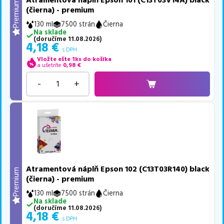
Atramentová náplň Epson 101 (C13T03V14A) black
Premium
(čierna) - premium
130 ml
7500 strán
Čierna
Na sklade
(
doručíme
11.08.2026
)
4,18
€
s DPH
Vložte ešte 1ks do košíka
a ušetríte
0,98
€
-
+
Atramentová náplň Epson 102 (C13T03R140) black
Premium
(čierna) - premium
130 ml
7500 strán
Čierna
Na sklade
(
doručíme
11.08.2026
)
4,18
€
s DPH