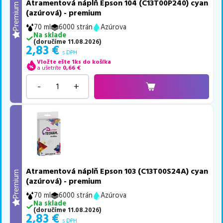
Atramentová náplň Epson 104 (C13T00P240) cyan
Premium
(azúrová) - premium
70 ml
6000 strán
Azúrova
Na sklade
(
doručíme
11.08.2026
)
2,83
€
s DPH
Vložte ešte 1ks do košíka
a ušetríte
0,66
€
-
+
Atramentová náplň Epson 103 (C13T00S24A) cyan
Premium
(azúrová) - premium
70 ml
6000 strán
Azúrova
Na sklade
(
doručíme
11.08.2026
)
2,83
€
s DPH