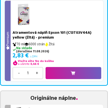
Atramentová náplň Epson 101 (C13T03V44A)
Premium
yellow (žltá) - premium
70 ml
6000 strán
Žltá
Na sklade
(
doručíme
11.08.2026
)
2,83
€
s DPH
Vložte ešte 1ks do košíka
a ušetríte
0,66
€
-
+
Originálne náplne