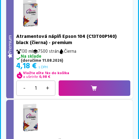
Atramentová náplň Epson 104 (C13T00P140)
Premium
black (čierna) - premium
130 ml
7500 strán
Čierna
Na sklade
(
doručíme
11.08.2026
)
4,18
€
s DPH
Vložte ešte 1ks do košíka
a ušetríte
0,98
€
-
+