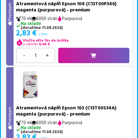
Atramentová náplň Epson 104 (C13T00P340)
Premium
magenta (purpurová) - premium
70 ml
6000 strán
Purpurová
Na sklade
(
doručíme
11.08.2026
)
2,83
€
s DPH
Vložte ešte 1ks do košíka
a ušetríte
0,66
€
-
+
Atramentová náplň Epson 103 (C13T00S34A)
Premium
magenta (purpurová) - premium
70 ml
6000 strán
Purpurová
Na sklade
(
doručíme
11.08.2026
)
2,83
€