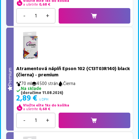
Vložte ešte 1ks do košíka
a ušetríte
0,68
€
-
+
Atramentová náplň Epson 102 (C13T03R140) black
Premium
(čierna) - premium
70 ml
4500 strán
Čierna
Na sklade
(
doručíme
11.08.2026
)
2,89
€
s DPH
Vložte ešte 1ks do košíka
a ušetríte
0,68
€
-
+