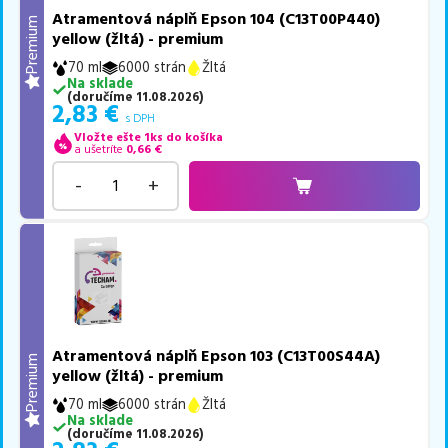
Atramentová náplň Epson 104 (C13T00P440)
Premium
yellow (žltá) - premium
70 ml
6000 strán
Žltá
Na sklade
(
doručíme
11.08.2026
)
2,83
€
s DPH
Vložte ešte 1ks do košíka
a ušetríte
0,66
€
-
+
Atramentová náplň Epson 103 (C13T00S44A)
Premium
yellow (žltá) - premium
70 ml
6000 strán
Žltá
Na sklade
(
doručíme
11.08.2026
)