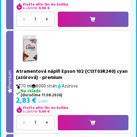
Vložte ešte 1ks do košíka
a ušetríte
0,66
€
-
+
Atramentová náplň Epson 102 (C13T03R240) cyan
Premium
(azúrová) - premium
70 ml
6000 strán
Azúrova
Na sklade
(
doručíme
11.08.2026
)
2,83
€
s DPH
Vložte ešte 1ks do košíka
a ušetríte
0,66
€
-
+