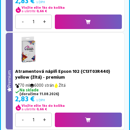
2,83
€
s DPH
Vložte ešte 1ks do košíka
a ušetríte
0,66
€
-
+
Atramentová náplň Epson 102 (C13T03R440)
Premium
yellow (žltá) - premium
70 ml
6000 strán
Žltá
Na sklade
(
doručíme
11.08.2026
)
2,83
€
s DPH
Vložte ešte 1ks do košíka
a ušetríte
0,66
€
-
+