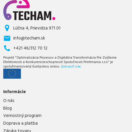
Lúčna 4, Prievidza 971 01
info@techam.sk
+421 46/312 70 12
Projekt "Optimalizácia Procesov a Digitálna Transformácia Pre Zvýšenie
Efektívnosti a Konkurencieschopnosti Spoločnosti Printmania s.r.o" je
spolufinancovaný Európskou úniou.
Zobraziť viac.
Informácie
O nás
Blog
Vernostný program
Doprava a platba
Záruka tovaru