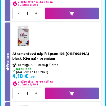
Vložte ešte 1ks do košíka
a ušetríte
0,98
€
-
+
Atramentová náplň Epson 103 (C13T00S14A)
Premium
black (čierna) - premium
130 ml
7500 strán
Čierna
Na sklade
(
doručíme
11.08.2026
)
4,18
€
s DPH
Vložte ešte 1ks do košíka
a ušetríte
0,98
€
-
+