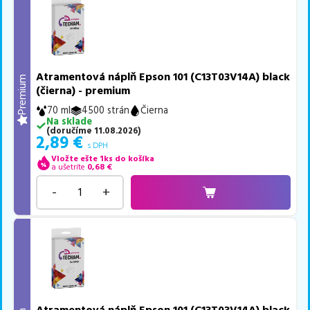
Atramentová náplň Epson 101 (C13T03V14A) black
Premium
(čierna) - premium
70 ml
4500 strán
Čierna
Na sklade
(
doručíme
11.08.2026
)
2,89
€
s DPH
Vložte ešte 1ks do košíka
a ušetríte
0,68
€
-
+