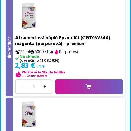
Atramentová náplň Epson 101 (C13T03V34A)
Premium
magenta (purpurová) - premium
70 ml
6000 strán
Purpurová
Na sklade
(
doručíme
11.08.2026
)
2,83
€
s DPH
Vložte ešte 1ks do košíka
a ušetríte
0,66
€
-
+