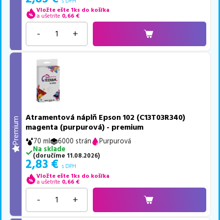
s DPH
Vložte ešte 1ks do košíka
a ušetríte
0,66
€
-
+
Atramentová náplň Epson 102 (C13T03R340)
Premium
magenta (purpurová) - premium
70 ml
6000 strán
Purpurová
Na sklade
(
doručíme
11.08.2026
)
2,83
€
s DPH
Vložte ešte 1ks do košíka
a ušetríte
0,66
€
-
+