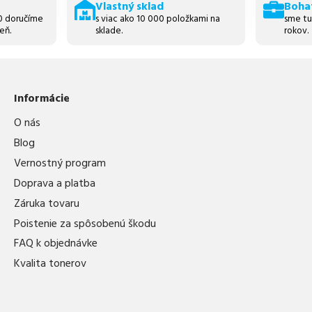
Vlastný sklad
Boha
30 doručíme
s viac ako 10 000 položkami na
sme tu
eň.
sklade.
rokov.
Informácie
O nás
Blog
Vernostný program
Doprava a platba
Záruka tovaru
Poistenie za spôsobenú škodu
FAQ k objednávke
Kvalita tonerov