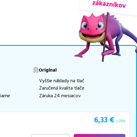
nuky sú
overené náhrady
movú tlač.
Najlacnejší
e naskladňovať
v ponuke 9 ks tonerov,
e akékoľvek ďalšie otázky,
Original
 pomohli vybrať to
Vyššie náklady na tlač
Zaručená kvalita tlače
iarne
Záruka 24 mesiacov
6,33
€
s DPH