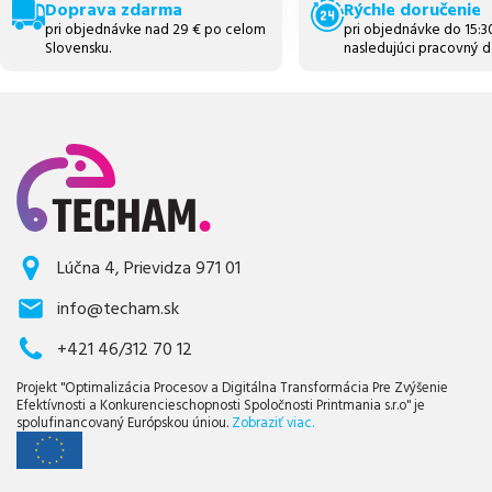
Doprava zdarma
Rýchle doručenie
pri objednávke nad 29 € po celom
pri objednávke do 15:
Slovensku.
nasledujúci pracovný d
Lúčna 4, Prievidza 971 01
info@techam.sk
+421 46/312 70 12
Projekt "Optimalizácia Procesov a Digitálna Transformácia Pre Zvýšenie
Efektívnosti a Konkurencieschopnosti Spoločnosti Printmania s.r.o" je
spolufinancovaný Európskou úniou.
Zobraziť viac.