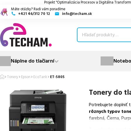
Projekt "Optimalizácia Procesov a Digitálna Transform
Máte otázky? Radi vám poradíme
+421 46/312 70 12
info@techam.sk
ubmenu
ubmenu
ubmenu
Náplne do tlačiarní
Notebo
ubmenu
Tonery
Epson
EcoTank
ET-5805
ubmenu
Tonery do tl
Potrebujete doplniť 
rôznych typov ton
farebná, Čierna, Purp
Z uvedeného množst