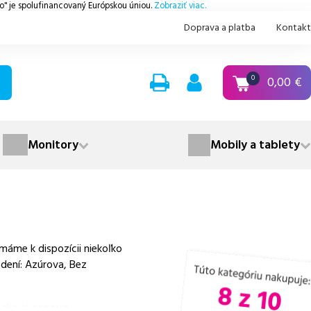
.o" je spolufinancovaný Európskou úniou.
Zobraziť viac.
Doprava a platba
Kontakt
0,00
€
0
Monitory
Mobily a tablety
áme k dispozícii niekoľko
dení: Azúrova, Bez
 ako aj
cenovo