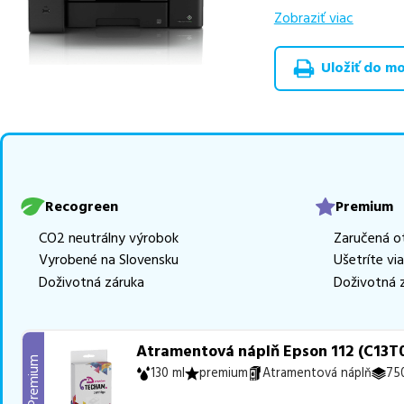
výhodnejšie alterna
Zobraziť viac
v rôznych triedach
Uložiť do moj
Celá táto certifikov
produkt
u nás nájde
Vieme, že pri nákupe
produkty, aby boli 
z toho je
9 z nich ih
Ak si pri výbere nie s
Recogreen
Premium
môžete sa na nás ked
CO2 neutrálny výrobok
Zaručená o
najlepšie riešenie.
Vyrobené na Slovensku
Ušetríte vi
Doživotná záruka
Doživotná 
Atramentová náplň Epson 112 (C13T0
Premium
130 ml
premium
Atramentová náplň
750