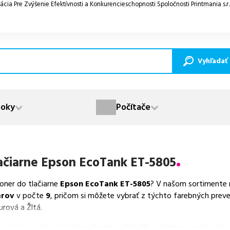
ácia Pre Zvýšenie Efektívnosti a Konkurencieschopnosti Spoločnosti Printmania s.r
Vyhľadať
oky
Počítače
ačiarne
Epson EcoTank ET-5805
toner do tlačiarne
Epson EcoTank ET-5805
? V našom sortimente m
erov
v počte
9
, pričom si môžete vybrať z týchto farebných preve
urová a Žltá.
va dostupných náplní
ponúkame originálne náplne
v počte
1
ks,