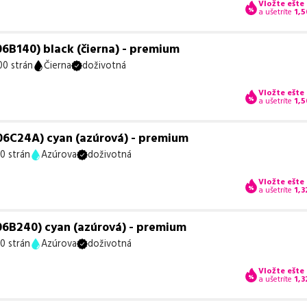
Vložte ešte
a ušetríte
1,5
6B140) black (čierna) - premium
0 strán
Čierna
doživotná
Vložte ešte
a ušetríte
1,5
06C24A) cyan (azúrová) - premium
0 strán
Azúrova
doživotná
Vložte ešte
a ušetríte
1,3
06B240) cyan (azúrová) - premium
0 strán
Azúrova
doživotná
Vložte ešte
a ušetríte
1,3