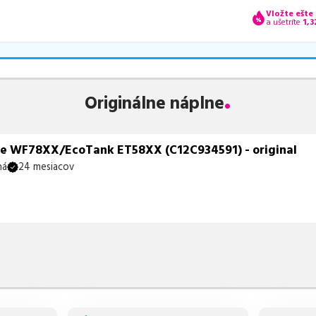
Vložte ešte
a ušetríte
1,3
Originálne náplne
 WF78XX/EcoTank ET58XX (C12C934591) - original
ná
24 mesiacov