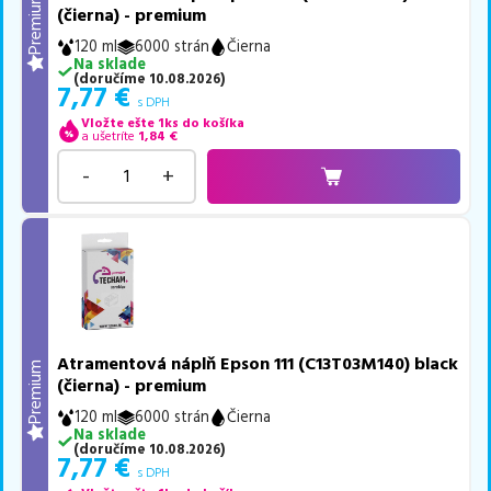
Premium
(čierna) - premium
120 ml
6000 strán
Čierna
Na sklade
(
doručíme
10.08.2026
)
7,77
€
s DPH
Vložte ešte 1ks do košíka
a ušetríte
1,84
€
-
+
Atramentová náplň Epson 111 (C13T03M140) black
Premium
(čierna) - premium
120 ml
6000 strán
Čierna
Na sklade
(
doručíme
10.08.2026
)
7,77
€
s DPH