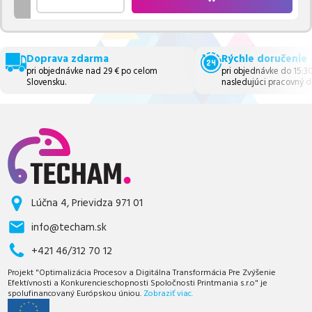
Doprava zdarma
Rýchle doručenie
pri objednávke nad 29 € po celom
pri objednávke do 15:3
Slovensku.
nasledujúci pracovný d
Lúčna 4, Prievidza 971 01
info@techam.sk
+421 46/312 70 12
Projekt "Optimalizácia Procesov a Digitálna Transformácia Pre Zvýšenie
Efektívnosti a Konkurencieschopnosti Spoločnosti Printmania s.r.o" je
spolufinancovaný Európskou úniou.
Zobraziť viac.