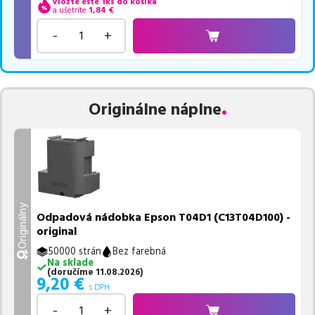
Vložte ešte 1ks do košíka
a ušetríte
1,84
€
-
+
Originálne náplne
Originálny
Odpadová nádobka Epson T04D1 (C13T04D100) -
original
50000 strán
Bez farebná
Na sklade
(
doručíme
11.08.2026
)
9,20
€
s DPH
-
+