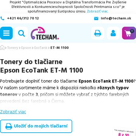
Projekt "Optimalizácia Procesov a Digitálna Transformácia Pre Zvýšenie
Efektívnosti a Konkurencieschopnosti Spoločnosti Printmania s.r.o" je
spolufinancovaný Európskou úniou.
Zobraziť viac.
+421 46/312 70 12
info@techam.sk
ubmenu
0
ubmenu
Tonery
Epson
EcoTank
ET-M 1100
Tonery do tlačiarne
ubmenu
Epson EcoTank ET-M 1100
ubmenu
Potrebujete doplniť toner do tlačiarne
Epson EcoTank ET-M 1100
?
V našom sortimente máme k dispozícii niekoľko
rôznych typov
ubmenu
tonerov
v počte
3
, pričom si môžete vybrať z týchto farebných
prevedení: Bez farebná a Čierna.
Zobraziť viac
Z uvedeného množstva dostupných náplní
ponúkame originálne
náplne
v počte
1
ks, ako aj
cenovo výhodnejšie alternatívy,
ktoré plne zachovávajú kvalitu tlače
. Súčasťou tejto ponuky sú
Uložiť do mojích tlačiarní
overené náhrady v rôznych triedach
, medzi ktoré patrí
špičková