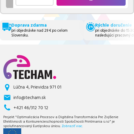
Doprava zdarma
Rýchle doručenie
pri objednávke nad 29 € po celom
pri objednávke do 15:3
Slovensku.
nasledujúci pracovný d
Lúčna 4, Prievidza 971 01
info@techam.sk
+421 46/312 70 12
Projekt "Optimalizácia Procesov a Digitálna Transformácia Pre Zvýšenie
Efektívnosti a Konkurencieschopnosti Spoločnosti Printmania s.r.o" je
spolufinancovaný Európskou úniou.
Zobraziť viac.