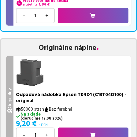
Vložte ešte 1ks do košíka
a ušetríte
1,84
€
-
+
Originálne náplne
Originálny
Odpadová nádobka Epson T04D1 (C13T04D100) -
original
50000 strán
Bez farebná
Na sklade
(
doručíme
12.08.2026
)
9,20
€
s DPH
-
+