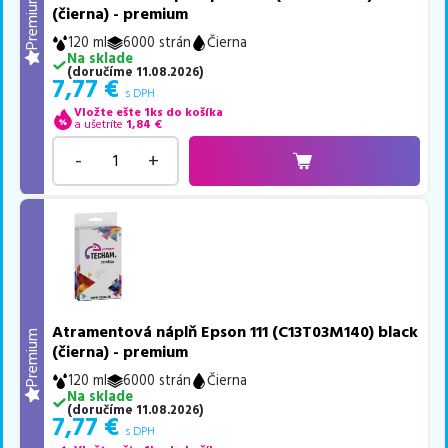
Premium
(čierna) - premium
120 ml
6000 strán
Čierna
Na sklade
(
doručíme
11.08.2026
)
7,77
€
s DPH
Vložte ešte 1ks do košíka
a ušetríte
1,84
€
-
+
Atramentová náplň Epson 111 (C13T03M140) black
Premium
(čierna) - premium
120 ml
6000 strán
Čierna
Na sklade
(
doručíme
11.08.2026
)
7,77
€
s DPH