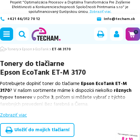
Projekt "Optimalizácia Procesov a Digitálna Transformácia Pre Zvýšenie
Efektívnosti a Konkurencieschopnosti Spoločnosti Printmania s.r.o" je
spolufinancovaný Európskou úniou.
Zobraziť viac.
+421 46/312 70 12
info@techam.sk
ubmenu
0
ubmenu
Tonery
Epson
EcoTank
ET-M 3170
Tonery do tlačiarne
ubmenu
Epson EcoTank ET-M 3170
ubmenu
Potrebujete doplniť toner do tlačiarne
Epson EcoTank ET-M
3170
? V našom sortimente máme k dispozícii niekoľko
rôznych
ubmenu
typov tonerov
v počte
3
, pričom si môžete vybrať z týchto
farebných prevedení: Bez farebná a Čierna.
Zobraziť viac
Z uvedeného množstva dostupných náplní
ponúkame originálne
náplne
v počte
1
ks, ako aj
cenovo výhodnejšie alternatívy,
ktoré plne zachovávajú kvalitu tlače
. Súčasťou tejto ponuky sú
Uložiť do mojích tlačiarní
overené náhrady v rôznych triedach
, medzi ktoré patrí
špičková