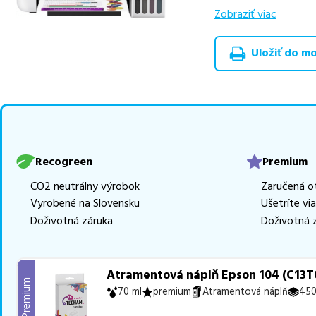
výhodnejšie alterna
Zobraziť viac
v rôznych triedach
Uložiť do moj
Celá táto certifikov
produkt
u nás nájde
Vieme, že pri nákupe
produkty, aby boli 
tonerov,
z toho je
2
Ak si pri výbere nie s
Recogreen
Premium
môžete sa na nás ked
CO2 neutrálny výrobok
Zaručená o
najlepšie riešenie.
Vyrobené na Slovensku
Ušetríte vi
Doživotná záruka
Doživotná 
Atramentová náplň Epson 104 (C13T0
Premium
70 ml
premium
Atramentová náplň
450