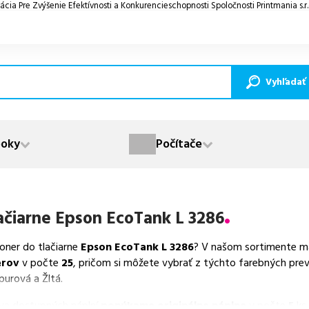
ácia Pre Zvýšenie Efektívnosti a Konkurencieschopnosti Spoločnosti Printmania s.r
Vyhľadať
oky
Počítače
ačiarne
Epson EcoTank L 3286
toner do tlačiarne
Epson EcoTank L 3286
? V našom sortimente má
erov
v počte
25
, pričom si môžete vybrať z týchto farebných prev
purová a Žltá.
va dostupných náplní
ponúkame originálne náplne
v počte
5
ks,