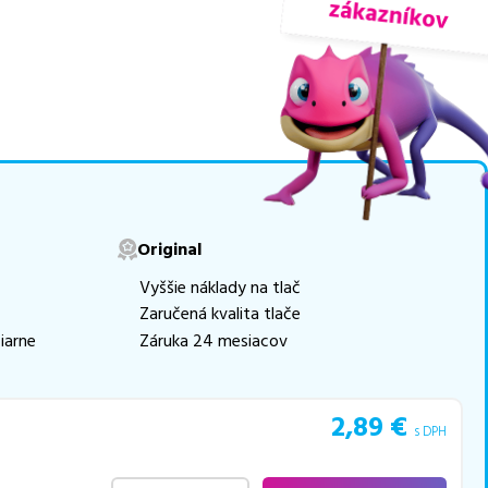
nuky sú
overené náhrady
movú tlač.
Najlacnejší
e naskladňovať
v ponuke 25 ks
e akékoľvek ďalšie otázky,
Original
 pomohli vybrať to
Vyššie náklady na tlač
Zaručená kvalita tlače
iarne
Záruka 24 mesiacov
2,89
€
s DPH