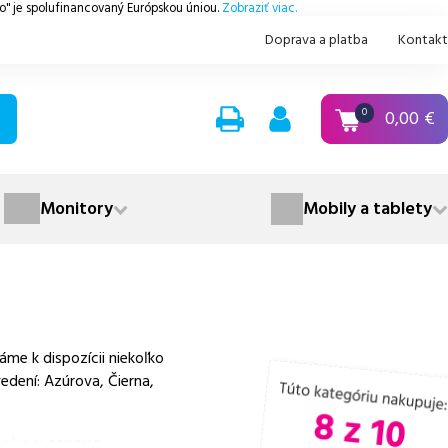
.o" je spolufinancovaný Európskou úniou.
Zobraziť viac.
Doprava a platba
Kontakt
0,00
€
0
Monitory
Mobily a tablety
me k dispozícii niekoľko
edení: Azúrova, Čierna,
 ako aj
cenovo