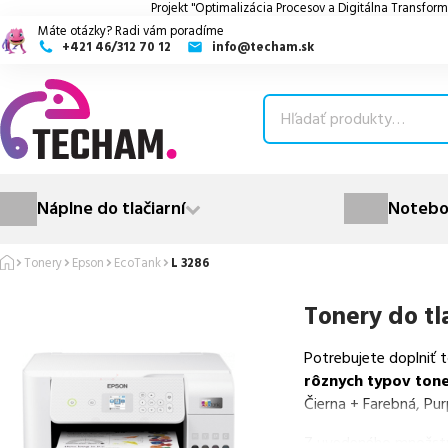
Projekt "Optimalizácia Procesov a Digitálna Transform
Máte otázky? Radi vám poradíme
+421 46/312 70 12
info@techam.sk
ubmenu
ubmenu
ubmenu
Náplne do tlačiarní
Notebo
ubmenu
Tonery
Epson
EcoTank
L 3286
ubmenu
Tonery do tl
Potrebujete doplniť 
rôznych typov ton
Čierna + Farebná, Pur
Z uvedeného množst