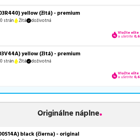
3R440) yellow (žltá) - premium
0 strán
Žltá
doživotná
Vložte ešte
a ušetríte
0,6
3V44A) yellow (žltá) - premium
0 strán
Žltá
doživotná
Vložte ešte
a ušetríte
0,6
Originálne náplne
S14A) black (čierna) - original