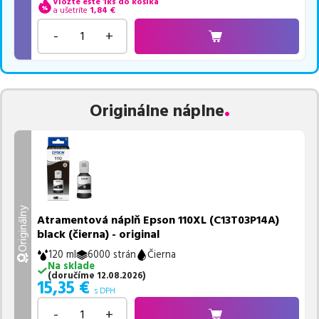
Vložte ešte 1ks do košíka
a ušetríte
1,84
€
-
+
Originálne náplne
Originálny
Atramentová náplň Epson 110XL (C13T03P14A)
black (čierna) - original
120 ml
6000 strán
Čierna
Na sklade
(
doručíme
12.08.2026
)
15,35
€
s DPH
-
+