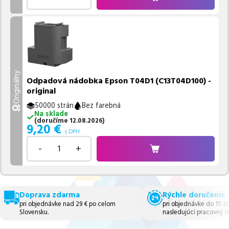
Originálny
Odpadová nádobka Epson T04D1 (C13T04D100) -
original
50000 strán
Bez farebná
Na sklade
(
doručíme
12.08.2026
)
9,20
€
s DPH
-
+
Doprava zdarma
Rýchle doručenie
pri objednávke nad 29 € po celom
pri objednávke do 15:3
Slovensku.
nasledujúci pracovný d