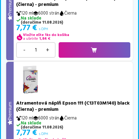
Premium
(čierna) - premium
120 ml
6000 strán
Čierna
Na sklade
(
doručíme
11.08.2026
)
7,77
€
s DPH
Vložte ešte 1ks do košíka
a ušetríte
1,84
€
-
+
Atramentová náplň Epson 111 (C13T03M140) black
Premium
(čierna) - premium
120 ml
6000 strán
Čierna
Na sklade
(
doručíme
11.08.2026
)
7,77
€
s DPH