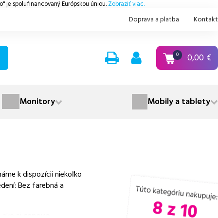
.o" je spolufinancovaný Európskou úniou.
Zobraziť viac.
Doprava a platba
Kontakt
0,00
€
0
Monitory
Mobily a tablety
me k dispozícii niekoľko
dení: Bez farebná a
 ako aj
cenovo