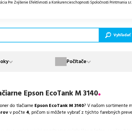
ácia Pre Zvýšenie Efektívnosti a Konkurencieschopnosti Spoločnosti Printmania s.r
Vyhľadať
oky
Počítače
ačiarne
Epson EcoTank M 3140
toner do tlačiarne
Epson EcoTank M 3140
? V našom sortimente má
erov
v počte
4
, pričom si môžete vybrať z týchto farebných preve
va dostupných náplní
ponúkame originálne náplne
v počte
2
ks,