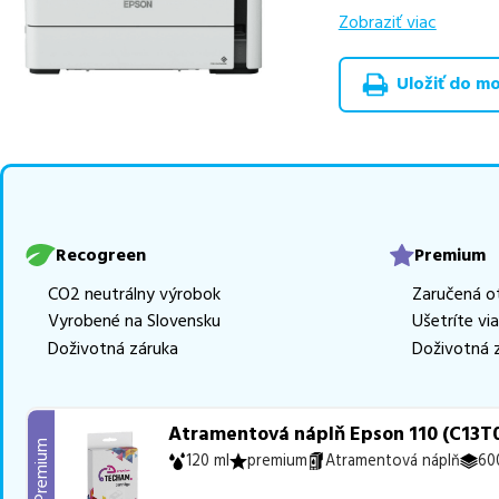
výhodnejšie alterna
Zobraziť viac
v rôznych triedach
Uložiť do moj
Celá táto certifikov
produkt
u nás nájde
Vieme, že pri nákupe
produkty, aby boli 
z toho je
4 z nich ih
Ak si pri výbere nie s
Recogreen
Premium
môžete sa na nás ked
CO2 neutrálny výrobok
Zaručená o
najlepšie riešenie.
Vyrobené na Slovensku
Ušetríte vi
Doživotná záruka
Doživotná 
Atramentová náplň Epson 110 (C13T0
Premium
120 ml
premium
Atramentová náplň
60