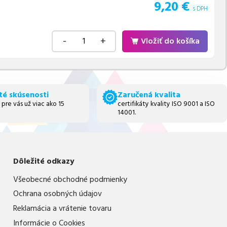
9,20
€
s DPH
-
+
Vložiť do košíka
té skúsenosti
Zaručená kvalita
 pre vás už viac ako 15
certifikáty kvality ISO 9001 a ISO
14001.
Dôležité odkazy
Všeobecné obchodné podmienky
Ochrana osobných údajov
Reklamácia a vrátenie tovaru
Informácie o Cookies