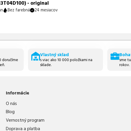
T04D100) - original
án
Bez farebná
24 mesiacov
Vlastný sklad
Boha
30 doručíme
s viac ako 10 000 položkami na
sme tu
eň.
sklade.
rokov.
Informácie
O nás
Blog
Vernostný program
Doprava a platba