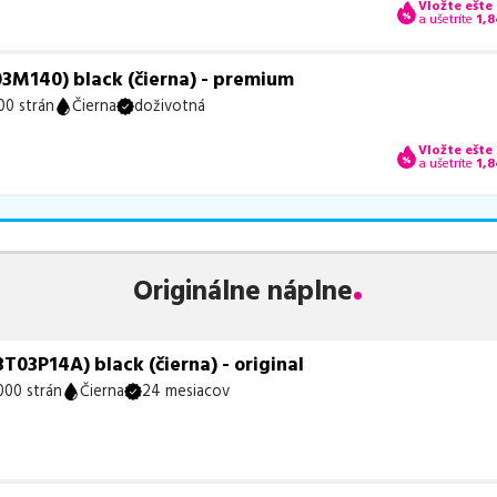
Vložte ešte
a ušetríte
1,8
3M140) black (čierna) - premium
00 strán
Čierna
doživotná
Vložte ešte
a ušetríte
1,8
Originálne náplne
03P14A) black (čierna) - original
000 strán
Čierna
24 mesiacov