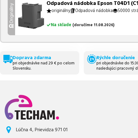
Odpadová nádobka Epson T04D1 (C13
Originálny
originálny
Odpadová nádobka
50000 str
Na sklade
(
doručíme
11.08.2026
)
Doprava zdarma
Rýchle doručenie
pri objednávke nad 29 € po celom
pri objednávke do 15:
Slovensku.
nasledujúci pracovný d
Lúčna 4, Prievidza 971 01