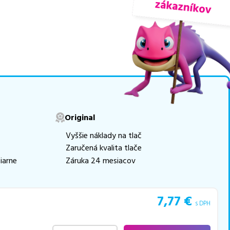
nuky sú
overené náhrady
movú tlač.
Najlacnejší
e naskladňovať
v ponuke 4 ks tonerov,
e akékoľvek ďalšie otázky,
Original
 pomohli vybrať to
Vyššie náklady na tlač
Zaručená kvalita tlače
iarne
Záruka 24 mesiacov
7,77
€
s DPH