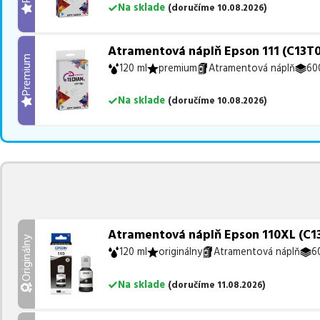
Na sklade
(
doručíme
10.08.2026
)
Atramentová náplň Epson 111 (C13T0
Premium
120 ml
premium
Atramentová náplň
60
Na sklade
(
doručíme
10.08.2026
)
Atramentová náplň Epson 110XL (C13T
Originálny
120 ml
originálny
Atramentová náplň
6
Na sklade
(
doručíme
11.08.2026
)