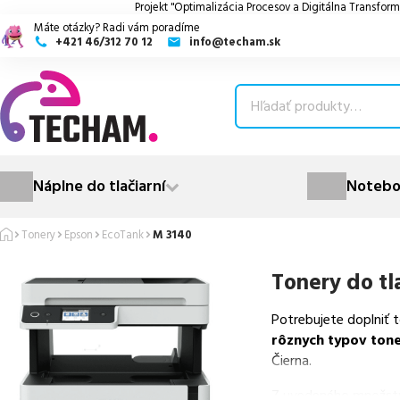
Projekt "Optimalizácia Procesov a Digitálna Transform
Máte otázky? Radi vám poradíme
+421 46/312 70 12
info@techam.sk
ubmenu
ubmenu
ubmenu
Náplne do tlačiarní
Notebo
ubmenu
Tonery
Epson
EcoTank
M 3140
ubmenu
Tonery do tl
Potrebujete doplniť 
rôznych typov ton
Čierna.
Z uvedeného množst