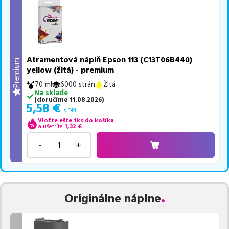
Atramentová náplň Epson 113 (C13T06B440)
Premium
yellow (žltá) - premium
70 ml
6000 strán
Žltá
Na sklade
(
doručíme
11.08.2026
)
5,58
€
s DPH
Vložte ešte 1ks do košíka
a ušetríte
1,32
€
-
+
Originálne náplne