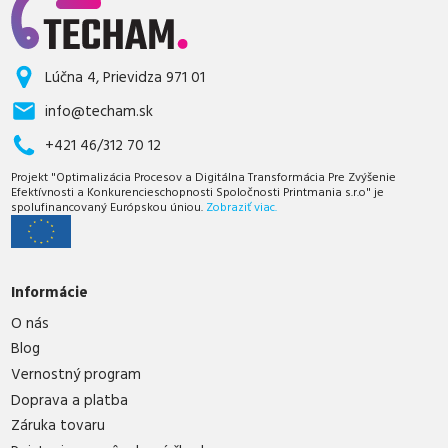
Lúčna 4, Prievidza 971 01
info@techam.sk
+421 46/312 70 12
Projekt "Optimalizácia Procesov a Digitálna Transformácia Pre Zvýšenie
Efektívnosti a Konkurencieschopnosti Spoločnosti Printmania s.r.o" je
spolufinancovaný Európskou úniou.
Zobraziť viac.
Informácie
O nás
Blog
Vernostný program
Doprava a platba
Záruka tovaru