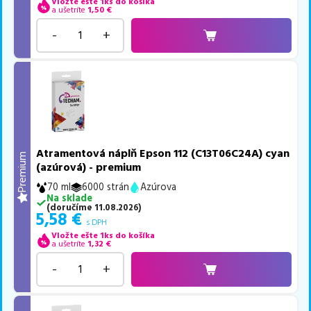
Vložte ešte 1ks do košíka
a ušetríte
1,50
€
-
+
Atramentová náplň Epson 112 (C13T06C24A) cyan
Premium
(azúrová) - premium
70 ml
6000 strán
Azúrova
Na sklade
(
doručíme
11.08.2026
)
5,58
€
s DPH
Vložte ešte 1ks do košíka
a ušetríte
1,32
€
-
+