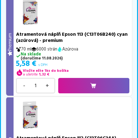
Atramentová náplň Epson 113 (C13T06B240) cyan
Premium
(azúrová) - premium
70 ml
6000 strán
Azúrova
Na sklade
(
doručíme
11.08.2026
)
5,58
€
s DPH
Vložte ešte 1ks do košíka
a ušetríte
1,32
€
-
+