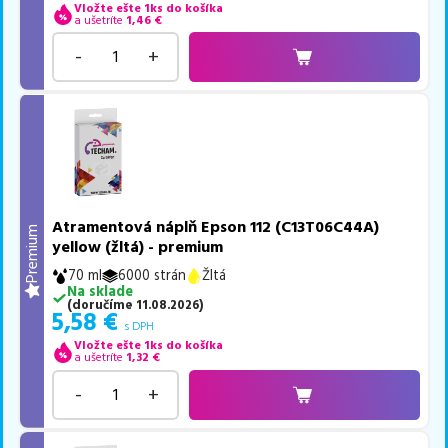
Vložte ešte 1ks do košíka
a ušetríte
1,46
€
-
+
Atramentová náplň Epson 112 (C13T06C44A)
Premium
yellow (žltá) - premium
70 ml
6000 strán
Žltá
Na sklade
(
doručíme
11.08.2026
)
5,58
€
s DPH
Vložte ešte 1ks do košíka
a ušetríte
1,32
€
-
+