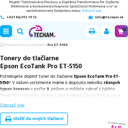
Projekt "Optimalizácia Procesov a Digitálna Transformácia Pre Zvýšenie
Efektívnosti a Konkurencieschopnosti Spoločnosti Printmania s.r.o" je
spolufinancovaný Európskou úniou.
Zobraziť viac.
+421 46/312 70 12
info@techam.sk
ubmenu
0
ubmenu
Tonery
Epson
EcoTank
Pro ET-5150
Tonery do tlačiarne
ubmenu
Epson EcoTank Pro ET-5150
ubmenu
Potrebujete doplniť toner do tlačiarne
Epson EcoTank Pro ET-
5150
? V našom sortimente máme k dispozícii niekoľko
rôznych
ubmenu
typov tonerov
v počte
9
, pričom si môžete vybrať z týchto
farebných prevedení: Azúrova, Bez farebná, Čierna, Purpurová a
Žltá.
Zobraziť viac
Z uvedeného množstva dostupných náplní
ponúkame originálne
náplne
v počte
1
ks, ako aj
cenovo výhodnejšie alternatívy,
Uložiť do mojích tlačiarní
ktoré plne zachovávajú kvalitu tlače
. Súčasťou tejto ponuky sú