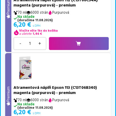
Atramentová náplň Epson 112 (C13T06C34A)
Premium
magenta (purpurová) - premium
70 ml
6000 strán
Purpurová
Na sklade
(
doručíme
11.08.2026
)
6,20
€
s DPH
Vložte ešte 1ks do košíka
a ušetríte
1,46
€
-
+
Atramentová náplň Epson 113 (C13T06B340)
Premium
magenta (purpurová) - premium
70 ml
6000 strán
Purpurová
Na sklade
(
doručíme
11.08.2026
)
6,20
€
s DPH