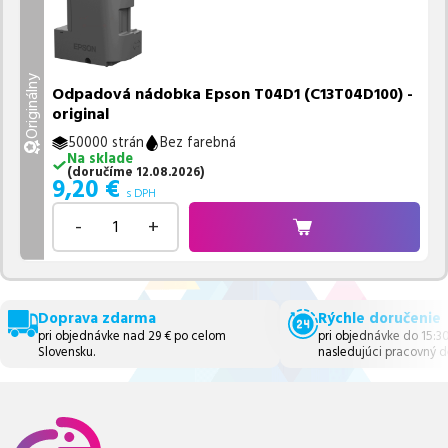
Originálny
Odpadová nádobka Epson T04D1 (C13T04D100) -
original
50000 strán
Bez farebná
Na sklade
(
doručíme
12.08.2026
)
9,20
€
s DPH
-
+
Doprava zdarma
Rýchle doručenie
pri objednávke nad 29 € po celom
pri objednávke do 15:3
Slovensku.
nasledujúci pracovný d