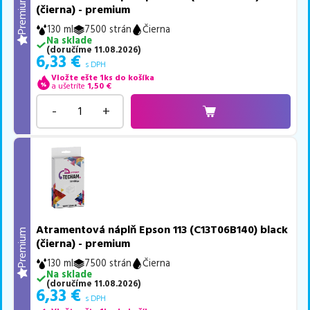
Premium
(čierna) - premium
130 ml
7500 strán
Čierna
Na sklade
(
doručíme
11.08.2026
)
6,33
€
s DPH
Vložte ešte 1ks do košíka
a ušetríte
1,50
€
-
+
Atramentová náplň Epson 113 (C13T06B140) black
Premium
(čierna) - premium
130 ml
7500 strán
Čierna
Na sklade
(
doručíme
11.08.2026
)
6,33
€
s DPH