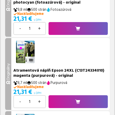
photocyan (fotoazúrová) - original
9,8 ml
500 strán
Fotoazúrová
Naskladňujeme
21,31
€
s DPH
-
+
Originálny
Atramentová náplň Epson 24XL (C13T24334010)
magenta (purpurová) - original
8,7 ml
500 strán
Purpurová
Naskladňujeme
21,31
€
s DPH
-
+