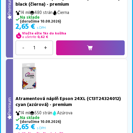
Premium
black (čierna) - premium
14 ml
480 strán
Čierna
Na sklade
(
doručíme
10.08.2026
)
2,65
€
s DPH
Vložte ešte 1ks do košíka
a ušetríte
0,62
€
-
+
Atramentová náplň Epson 24XL (C13T24324012)
Premium
cyan (azúrová) - premium
14 ml
550 strán
Azúrova
Na sklade
(
doručíme
10.08.2026
)
2,65
€
s DPH