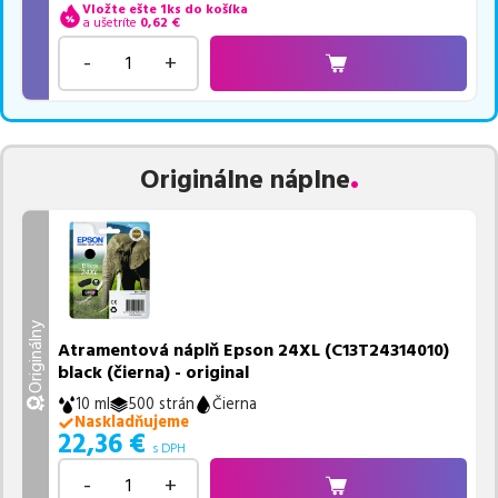
Vložte ešte 1ks do košíka
a ušetríte
0,62
€
-
+
Originálne náplne
Originálny
Atramentová náplň Epson 24XL (C13T24314010)
black (čierna) - original
10 ml
500 strán
Čierna
Naskladňujeme
22,36
€
s DPH
-
+