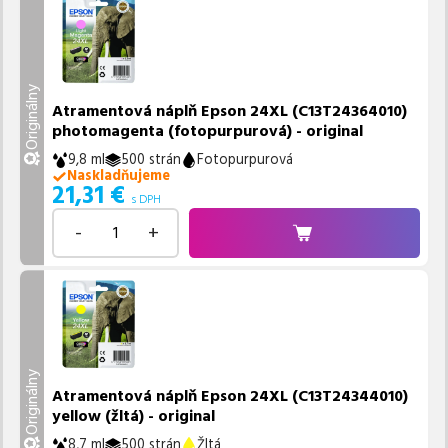
Originálny
Atramentová náplň Epson 24XL (C13T24364010)
photomagenta (fotopurpurová) - original
9,8 ml
500 strán
Fotopurpurová
Naskladňujeme
21,31
€
s DPH
-
+
Originálny
Atramentová náplň Epson 24XL (C13T24344010)
yellow (žltá) - original
8,7 ml
500 strán
Žltá