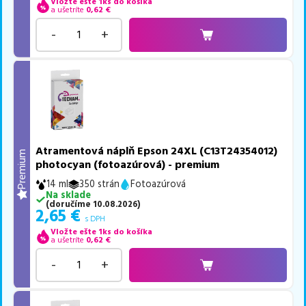
Vložte ešte 1ks do košíka
a ušetríte
0,62
€
-
+
Atramentová náplň Epson 24XL (C13T24354012)
Premium
photocyan (fotoazúrová) - premium
14 ml
350 strán
Fotoazúrová
Na sklade
(
doručíme
10.08.2026
)
2,65
€
s DPH
Vložte ešte 1ks do košíka
a ušetríte
0,62
€
-
+