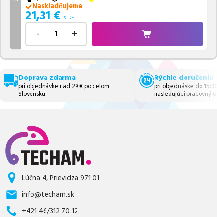
Naskladňujeme
21,31
€
s DPH
-
+
Doprava zdarma
Rýchle doručenie
pri objednávke nad 29 € po celom
pri objednávke do 15:3
Slovensku.
nasledujúci pracovný d
Lúčna 4, Prievidza 971 01
info@techam.sk
+421 46/312 70 12