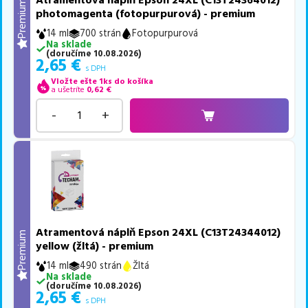
Atramentová náplň Epson 24XL (C13T24364012)
Premium
photomagenta (fotopurpurová) - premium
14 ml
700 strán
Fotopurpurová
Na sklade
(
doručíme
10.08.2026
)
2,65
€
s DPH
Vložte ešte 1ks do košíka
a ušetríte
0,62
€
-
+
Atramentová náplň Epson 24XL (C13T24344012)
Premium
yellow (žltá) - premium
14 ml
490 strán
Žltá
Na sklade
(
doručíme
10.08.2026
)
2,65
€
s DPH