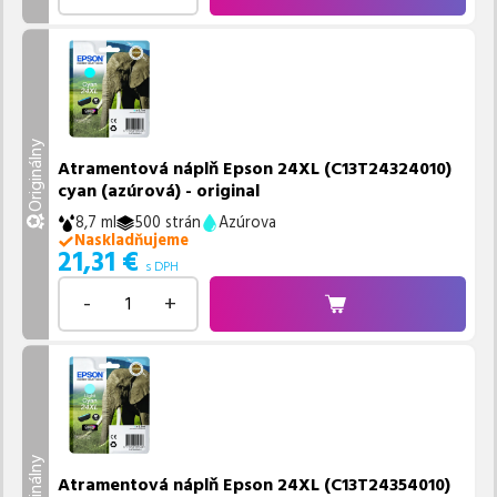
Originálny
Atramentová náplň Epson 24XL (C13T24324010)
cyan (azúrová) - original
8,7 ml
500 strán
Azúrova
Naskladňujeme
21,31
€
s DPH
-
+
Originálny
Atramentová náplň Epson 24XL (C13T24354010)