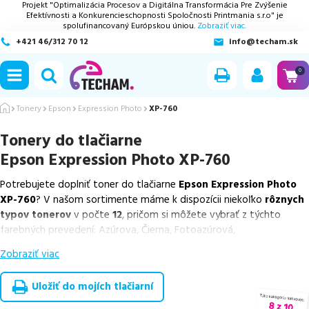
Projekt "Optimalizácia Procesov a Digitálna Transformácia Pre Zvýšenie
Efektívnosti a Konkurencieschopnosti Spoločnosti Printmania s.r.o" je
spolufinancovaný Európskou úniou.
Zobraziť viac.
+421 46/312 70 12
info@techam.sk
ubmenu
0
ubmenu
Tonery
Epson
Expression Photo
XP-760
Tonery do tlačiarne
ubmenu
Epson Expression Photo XP-760
ubmenu
Potrebujete doplniť toner do tlačiarne
Epson Expression Photo
XP-760
? V našom sortimente máme k dispozícii niekoľko
rôznych
ubmenu
typov tonerov
v počte
12
, pričom si môžete vybrať z týchto
farebných prevedení: Azúrova, Čierna, Fotoazúrová,
Fotopurpurová, Purpurová a Žltá.
Zobraziť viac
Z uvedeného množstva dostupných náplní
ponúkame originálne
náplne
v počte
6
ks, ako aj
cenovo výhodnejšie alternatívy,
Uložiť do mojích tlačiarní
ktoré plne zachovávajú kvalitu tlače
. Súčasťou tejto ponuky sú