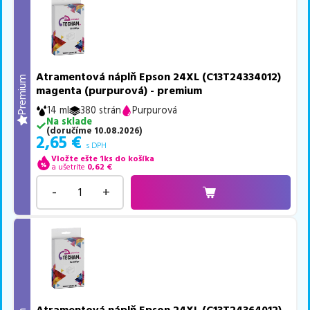
Atramentová náplň Epson 24XL (C13T24334012)
Premium
magenta (purpurová) - premium
14 ml
380 strán
Purpurová
Na sklade
(
doručíme
10.08.2026
)
2,65
€
s DPH
Vložte ešte 1ks do košíka
a ušetríte
0,62
€
-
+