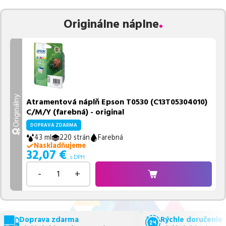
Vieme, že pri nákupe zohráva dôležitú úlohu aj dostupnosť. Preto
Originálne náplne
sa snažíme
pravidelne naskladňovať produkty, aby boli ihneď k
dispozícii na odoslanie.
Aktuálne máme k tejto tlačiarni
v
ponuke 1 ks tonerov.
Ak si pri výbere nie ste istí, ktoré riešenie je pre vaše potreby
najvhodnejšie, alebo máte akékoľvek ďalšie otázky, môžete sa na
nás kedykoľvek obrátiť e-mailom alebo telefonicky. Sme tu, aby
Originálny
Atramentová náplň Epson T0530 (C13T05304010)
sme vám pomohli vybrať to najlepšie riešenie.
C/M/Y (farebná) - original
DOPRAVA ZDARMA
43 ml
220 strán
Farebná
Naskladňujeme
32,07
€
s DPH
-
+
Doprava zdarma
Rýchle doručenie