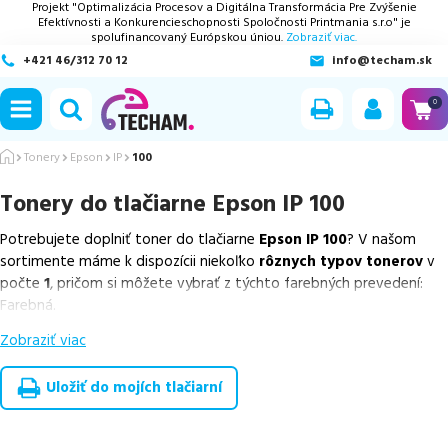
Projekt "Optimalizácia Procesov a Digitálna Transformácia Pre Zvýšenie
Efektívnosti a Konkurencieschopnosti Spoločnosti Printmania s.r.o" je
spolufinancovaný Európskou úniou.
Zobraziť viac.
+421 46/312 70 12
info@techam.sk
ubmenu
0
ubmenu
Tonery
Epson
IP
100
Tonery do tlačiarne
Epson IP 100
ubmenu
Potrebujete doplniť toner do tlačiarne
Epson IP 100
? V našom
ubmenu
sortimente máme k dispozícii niekoľko
rôznych typov tonerov
v
počte
1
, pričom si môžete vybrať z týchto farebných prevedení:
ubmenu
Farebná.
Zobraziť viac
Z uvedeného množstva dostupných náplní
ponúkame originálne
náplne
v počte
1
ks.
Uložiť do mojích tlačiarní
Celá táto certifikovaná ponuka, spĺňajúca normy ISO 9001 a 14001,
zaručuje bezproblémovú tlač.
Najlacnejší produkt
u nás nájdete
už od
32,07
€
.