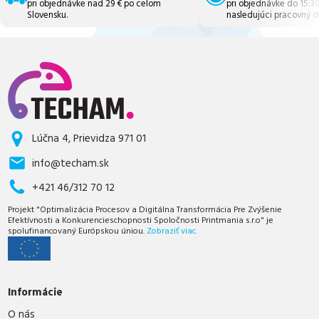
pri objednávke nad 29 € po celom
pri objednávke do 15:3
Slovensku.
nasledujúci pracovný d
Lúčna 4, Prievidza 971 01
info@techam.sk
+421 46/312 70 12
Projekt "Optimalizácia Procesov a Digitálna Transformácia Pre Zvýšenie
Efektívnosti a Konkurencieschopnosti Spoločnosti Printmania s.r.o" je
spolufinancovaný Európskou úniou.
Zobraziť viac.
Informácie
O nás