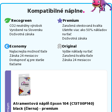
Celá táto certifikovaná ponuka, spĺňajúca normy ISO 9001 a 14001,
Kompatibilné náplne
zaručuje bezproblémovú tlač.
Najlacnejší produkt
u nás nájdete
už od
2,83
€
.
Recogreen
Premium
Vieme, že pri nákupe zohráva dôležitú úlohu aj dostupnosť. Preto
CO2 neutrálny výrobok
Zaručená otestovaná kvalita
Vyrobené na Slovensku
Ušetríte viac ako 50% nákladov
sa snažíme
pravidelne naskladňovať produkty, aby boli ihneď k
Doživotná záruka
na tlač
dispozícii na odoslanie.
Aktuálne máme k tejto tlačiarni
v
Doživotná záruka
ponuke 25 ks tonerov,
z toho je
25 z nich ihneď k expedícii.
Economy
Original
Ak si pri výbere nie ste istí, ktoré riešenie je pre vaše potreby
Najlacnejšia možnosť tlače
Vyššie náklady na tlač
Záruka 24 mesiacov
Zaručená kvalita tlače
najvhodnejšie, alebo máte akékoľvek ďalšie otázky, môžete sa na
Dostupnosť aj pre staršie
Záruka 24 mesiacov
nás kedykoľvek obrátiť e-mailom alebo telefonicky. Sme tu, aby
tlačiarne
sme vám pomohli vybrať to najlepšie riešenie.
Atramentová náplň Epson 104 (C13T00P140)
Premium
black (čierna) - premium