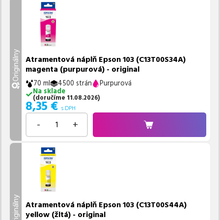
Originálny
Atramentová náplň Epson 103 (C13T00S34A)
magenta (purpurová) - original
70 ml
4500 strán
Purpurová
Na sklade
(
doručíme
11.08.2026
)
8,35
€
s DPH
-
+
Originálny
Atramentová náplň Epson 103 (C13T00S44A)
yellow (žltá) - original