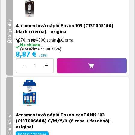
Originálny
Atramentová náplň Epson 103 (C13T00S14A)
black (čierna) - original
70 ml
4500 strán
Čierna
Na sklade
(
doručíme
11.08.2026
)
8,87
€
s DPH
-
+
Atramentová náplň Epson ecoTANK 103
Originálny
(C13T00S64A) C/M/Y/K (čierna + farebná) -
original
DOPRAVA ZDARMA