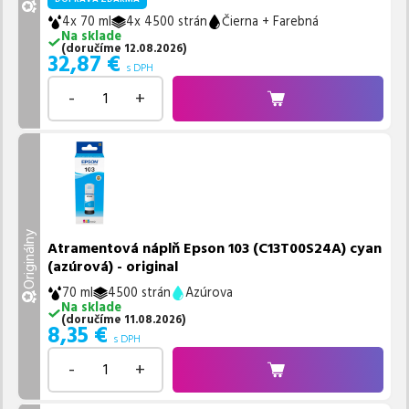
4x 70 ml
4x 4500 strán
Čierna + Farebná
Na sklade
(
doručíme
12.08.2026
)
32,87
€
s DPH
-
+
Originálny
Atramentová náplň Epson 103 (C13T00S24A) cyan
(azúrová) - original
70 ml
4500 strán
Azúrova
Na sklade
(
doručíme
11.08.2026
)
8,35
€
s DPH
-
+