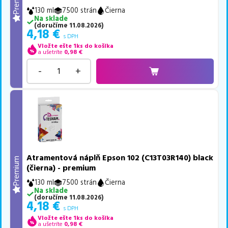
130 ml
7500 strán
Čierna
Na sklade
(
doručíme
11.08.2026
)
4,18
€
s DPH
Vložte ešte 1ks do košíka
a ušetríte
0,98
€
-
+
Atramentová náplň Epson 102 (C13T03R140) black
Premium
(čierna) - premium
130 ml
7500 strán
Čierna
Na sklade
(
doručíme
11.08.2026
)
4,18
€
s DPH
Vložte ešte 1ks do košíka
a ušetríte
0,98
€