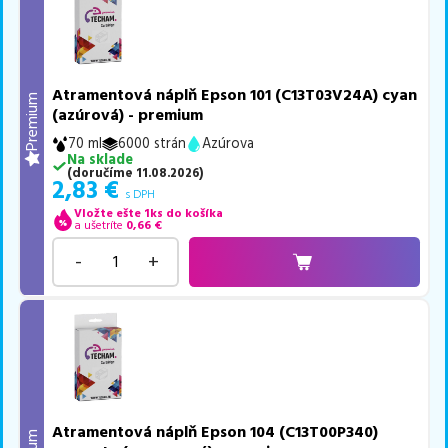
Atramentová náplň Epson 101 (C13T03V24A) cyan
Premium
(azúrová) - premium
70 ml
6000 strán
Azúrova
Na sklade
(
doručíme
11.08.2026
)
2,83
€
s DPH
Vložte ešte 1ks do košíka
a ušetríte
0,66
€
-
+
Atramentová náplň Epson 104 (C13T00P340)