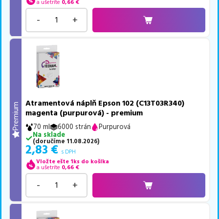
a ušetríte
0,66
€
-
+
Atramentová náplň Epson 102 (C13T03R340)
Premium
magenta (purpurová) - premium
70 ml
6000 strán
Purpurová
Na sklade
(
doručíme
11.08.2026
)
2,83
€
s DPH
Vložte ešte 1ks do košíka
a ušetríte
0,66
€
-
+