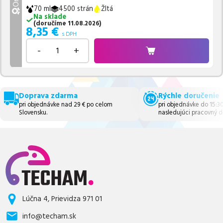
70 ml
4500 strán
Žltá
Na sklade
(
doručíme
11.08.2026
)
8,35
€
s DPH
-
+
Doprava zdarma
Rýchle doručenie
pri objednávke nad 29 € po celom
pri objednávke do 15:3
Slovensku.
nasledujúci pracovný d
Lúčna 4, Prievidza 971 01
info@techam.sk