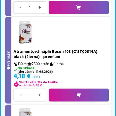
-
+
Atramentová náplň Epson 103 (C13T00S14A)
Premium
black (čierna) - premium
130 ml
7500 strán
Čierna
Na sklade
(
doručíme
11.08.2026
)
4,18
€
s DPH
Vložte ešte 1ks do košíka
a ušetríte
0,98
€
-
+