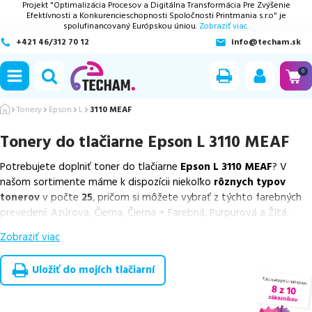
Projekt "Optimalizácia Procesov a Digitálna Transformácia Pre Zvýšenie
Efektívnosti a Konkurencieschopnosti Spoločnosti Printmania s.r.o" je
spolufinancovaný Európskou úniou.
Zobraziť viac.
+421 46/312 70 12
info@techam.sk
ubmenu
0
ubmenu
Tonery
Epson
L
3110 MEAF
Tonery do tlačiarne
Epson L 3110 MEAF
ubmenu
Potrebujete doplniť toner do tlačiarne
Epson L 3110 MEAF
? V
ubmenu
našom sortimente máme k dispozícii niekoľko
rôznych typov
tonerov
v počte
25
, pričom si môžete vybrať z týchto farebných
ubmenu
prevedení: Azúrova, Čierna, Čierna + Farebná, Purpurová a Žltá.
Zobraziť viac
Z uvedeného množstva dostupných náplní
ponúkame originálne
náplne
v počte
5
ks, ako aj
cenovo výhodnejšie alternatívy,
ktoré plne zachovávajú kvalitu tlače
. Súčasťou tejto ponuky sú
Uložiť do mojích tlačiarní
overené náhrady v rôznych triedach
, medzi ktoré patrí
špičková
trieda PREMIUM
v počte
20
ks.