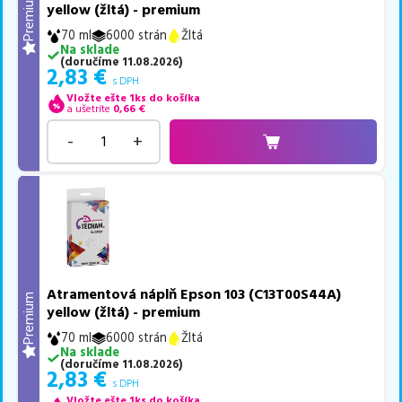
Premium
yellow (žltá) - premium
70 ml
6000 strán
Žltá
Na sklade
(
doručíme
11.08.2026
)
2,83
€
s DPH
Vložte ešte 1ks do košíka
a ušetríte
0,66
€
-
+
Atramentová náplň Epson 103 (C13T00S44A)
Premium
yellow (žltá) - premium
70 ml
6000 strán
Žltá
Na sklade
(
doručíme
11.08.2026
)
2,83
€
s DPH
Vložte ešte 1ks do košíka