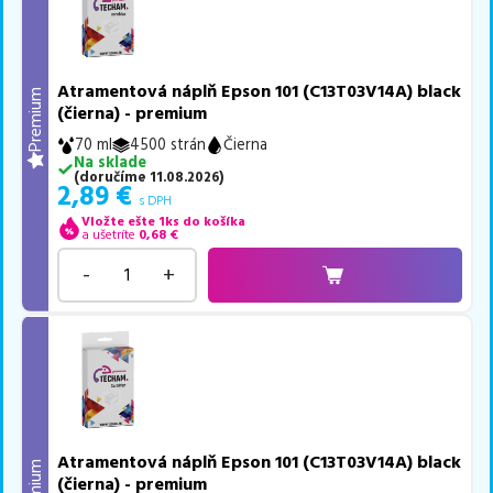
Atramentová náplň Epson 101 (C13T03V14A) black
Premium
(čierna) - premium
70 ml
4500 strán
Čierna
Na sklade
(
doručíme
11.08.2026
)
2,89
€
s DPH
Vložte ešte 1ks do košíka
a ušetríte
0,68
€
-
+
Atramentová náplň Epson 101 (C13T03V14A) black
Premium
(čierna) - premium