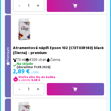
-
+
Atramentová náplň Epson 102 (C13T03R140) black
Premium
(čierna) - premium
70 ml
4500 strán
Čierna
Na sklade
(
doručíme
11.08.2026
)
2,89
€
s DPH
Vložte ešte 1ks do košíka
a ušetríte
0,68
€
-
+