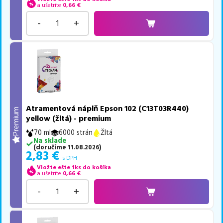
a ušetríte
0,66
€
-
+
Atramentová náplň Epson 102 (C13T03R440)
Premium
yellow (žltá) - premium
70 ml
6000 strán
Žltá
Na sklade
(
doručíme
11.08.2026
)
2,83
€
s DPH
Vložte ešte 1ks do košíka
a ušetríte
0,66
€
-
+