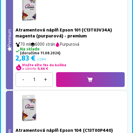
Atramentová náplň Epson 101 (C13T03V34A)
Premium
magenta (purpurová) - premium
70 ml
6000 strán
Purpurová
Na sklade
(
doručíme
11.08.2026
)
2,83
€
s DPH
Vložte ešte 1ks do košíka
a ušetríte
0,66
€
-
+
Atramentová náplň Epson 104 (C13T00P440)