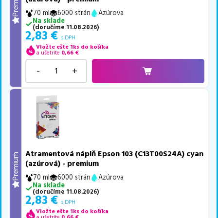
Premium
70 ml
6000 strán
Azúrova
Na sklade
(
doručíme
11.08.2026
)
2,83
€
s DPH
Vložte ešte 1ks do košíka
a ušetríte
0,66
€
-
+
Atramentová náplň Epson 103 (C13T00S24A) cyan
Premium
(azúrová) - premium
70 ml
6000 strán
Azúrova
Na sklade
(
doručíme
11.08.2026
)
2,83
€
s DPH
Vložte ešte 1ks do košíka
a ušetríte
0,66
€