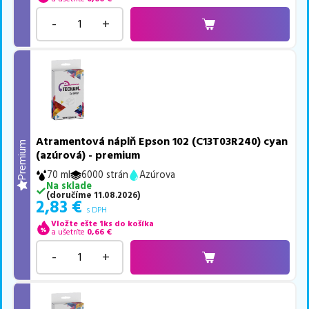
-
+
Atramentová náplň Epson 102 (C13T03R240) cyan
Premium
(azúrová) - premium
70 ml
6000 strán
Azúrova
Na sklade
(
doručíme
11.08.2026
)
2,83
€
s DPH
Vložte ešte 1ks do košíka
a ušetríte
0,66
€
-
+