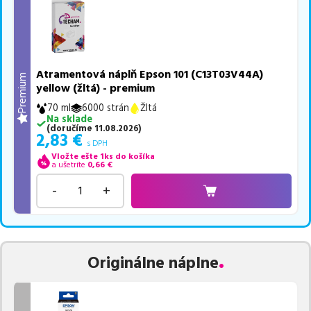
Atramentová náplň Epson 101 (C13T03V44A)
Premium
yellow (žltá) - premium
70 ml
6000 strán
Žltá
Na sklade
(
doručíme
11.08.2026
)
2,83
€
s DPH
Vložte ešte 1ks do košíka
a ušetríte
0,66
€
-
+
Originálne náplne