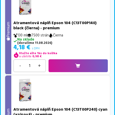
Atramentová náplň Epson 104 (C13T00P140)
Premium
black (čierna) - premium
130 ml
7500 strán
Čierna
Na sklade
(
doručíme
11.08.2026
)
4,18
€
s DPH
Vložte ešte 1ks do košíka
a ušetríte
0,98
€
-
+
Atramentová náplň Epson 104 (C13T00P240) cyan
(azúrová) - premium