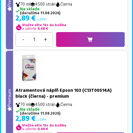
70 ml
4500 strán
Čierna
Na sklade
(
doručíme
11.08.2026
)
2,89
€
s DPH
Vložte ešte 1ks do košíka
a ušetríte
0,68
€
-
+
Atramentová náplň Epson 103 (C13T00S14A)
Premium
black (čierna) - premium
70 ml
4500 strán
Čierna
Na sklade
(
doručíme
11.08.2026
)
2,89
€
s DPH
Vložte ešte 1ks do košíka
a ušetríte
0,68
€