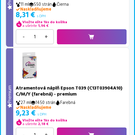
11 ml
550 strán
Čierna
Naskladňujeme
8,31
€
s DPH
Vložte ešte 1ks do košíka
a ušetríte
1,96
€
-
+
Atramentová náplň Epson T039 (C13T03904A10)
Premium
C/M/Y (farebná) - premium
27 ml
1450 strán
Farebná
Naskladňujeme
9,23
€
s DPH
Vložte ešte 1ks do košíka
a ušetríte
2,18
€
-
+