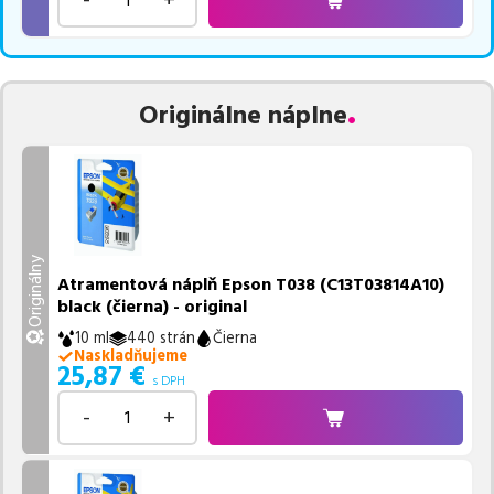
Originálne náplne
Originálny
Atramentová náplň Epson T038 (C13T03814A10)
black (čierna) - original
10 ml
440 strán
Čierna
Naskladňujeme
25,87
€
s DPH
-
+