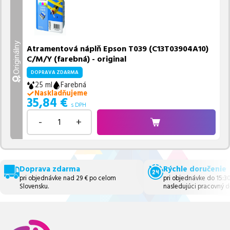
Originálny
Atramentová náplň Epson T039 (C13T03904A10)
C/M/Y (farebná) - original
DOPRAVA ZDARMA
25 ml
Farebná
Naskladňujeme
35,84
€
s DPH
-
+
Doprava zdarma
Rýchle doručenie
pri objednávke nad 29 € po celom
pri objednávke do 15:3
Slovensku.
nasledujúci pracovný d