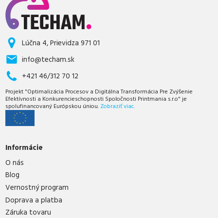
Lúčna 4, Prievidza 971 01
info@techam.sk
+421 46/312 70 12
Projekt "Optimalizácia Procesov a Digitálna Transformácia Pre Zvýšenie
Efektívnosti a Konkurencieschopnosti Spoločnosti Printmania s.r.o" je
spolufinancovaný Európskou úniou.
Zobraziť viac.
Informácie
O nás
Blog
Vernostný program
Doprava a platba
Záruka tovaru