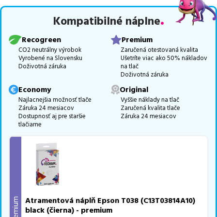
Celá táto certifikovaná ponuka, spĺňajúca normy ISO 9001 a 14001,
Kompatibilné náplne
zaručuje bezproblémovú tlač.
Najlacnejší produkt
u nás nájdete
už od
8,31
€
.
Recogreen
Premium
Vieme, že pri nákupe zohráva dôležitú úlohu aj dostupnosť. Preto
CO2 neutrálny výrobok
Zaručená otestovaná kvalita
Vyrobené na Slovensku
Ušetríte viac ako 50% nákladov
sa snažíme
pravidelne naskladňovať produkty, aby boli ihneď k
Doživotná záruka
na tlač
dispozícii na odoslanie.
Aktuálne máme k tejto tlačiarni
v
Doživotná záruka
ponuke 4 ks tonerov.
Economy
Original
Ak si pri výbere nie ste istí, ktoré riešenie je pre vaše potreby
Najlacnejšia možnosť tlače
Vyššie náklady na tlač
Záruka 24 mesiacov
Zaručená kvalita tlače
najvhodnejšie, alebo máte akékoľvek ďalšie otázky, môžete sa na
Dostupnosť aj pre staršie
Záruka 24 mesiacov
nás kedykoľvek obrátiť e-mailom alebo telefonicky. Sme tu, aby
tlačiarne
sme vám pomohli vybrať to najlepšie riešenie.
Atramentová náplň Epson T038 (C13T03814A10)
Premium
black (čierna) - premium