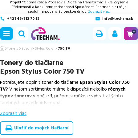
Projekt "Optimalizácia Procesov a Digitálna Transformácia Pre Zvýšenie
Efektívnosti a Konkurencieschopnosti Spoločnosti Printmania s.r.o" je
spolufinancovaný Európskou úniou.
Zobraziť viac.
+421 46/312 70 12
info@techam.sk
ubmenu
0
ubmenu
Tonery
Epson
Stylus Color
750 TV
Tonery do tlačiarne
ubmenu
Epson Stylus Color 750 TV
ubmenu
Potrebujete doplniť toner do tlačiarne
Epson Stylus Color 750
TV
? V našom sortimente máme k dispozícii niekoľko
rôznych
ubmenu
typov tonerov
v počte
1
, pričom si môžete vybrať z týchto
farebných prevedení: Farebná.
Zobraziť viac
Z uvedeného množstva dostupných náplní
ponúkame originálne
náplne
v počte
1
ks.
Uložiť do mojích tlačiarní
Celá táto certifikovaná ponuka, spĺňajúca normy ISO 9001 a 14001,