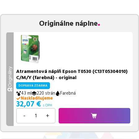
zaručuje bezproblémovú tlač.
Najlacnejší produkt
u nás nájdete
už od
32,07
€
.
Vieme, že pri nákupe zohráva dôležitú úlohu aj dostupnosť. Preto
Originálne náplne
sa snažíme
pravidelne naskladňovať produkty, aby boli ihneď k
dispozícii na odoslanie.
Aktuálne máme k tejto tlačiarni
v
ponuke 1 ks tonerov.
Ak si pri výbere nie ste istí, ktoré riešenie je pre vaše potreby
najvhodnejšie, alebo máte akékoľvek ďalšie otázky, môžete sa na
nás kedykoľvek obrátiť e-mailom alebo telefonicky. Sme tu, aby
Originálny
Atramentová náplň Epson T0530 (C13T05304010)
sme vám pomohli vybrať to najlepšie riešenie.
C/M/Y (farebná) - original
DOPRAVA ZDARMA
43 ml
220 strán
Farebná
Naskladňujeme
32,07
€
s DPH
-
+