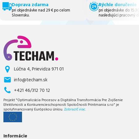
Doprava zdarma
Rýchle doručenie
pri objednávke nad 29 € po celom
pri objednávke do 15:3
Slovensku.
nasledujúci pracovný d
Lúčna 4, Prievidza 971 01
info@techam.sk
+421 46/312 70 12
Projekt "Optimalizácia Procesov a Digitálna Transformácia Pre Zvýšenie
Efektívnosti a Konkurencieschopnosti Spoločnosti Printmania s.r.o" je
spolufinancovaný Európskou úniou.
Zobraziť viac.
Informácie