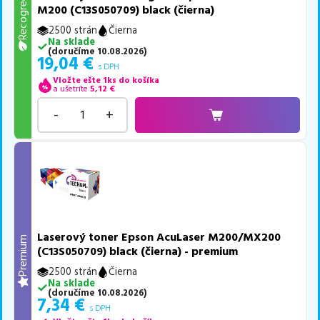
Recogreen
M200 (C13S050709) black (čierna)
2500 strán
Čierna
Na sklade
(
doručíme
10.08.2026
)
19,04
€
s DPH
Vložte ešte 1ks do košíka
a ušetríte
5,12
€
-
+
Laserový toner Epson AcuLaser M200/MX200
Premium
(C13S050709) black (čierna) - premium
2500 strán
Čierna
Na sklade
(
doručíme
10.08.2026
)
7,34
€
s DPH