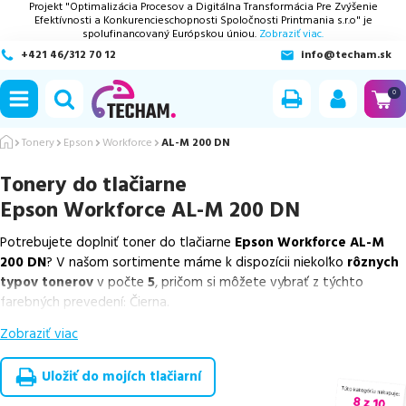
Projekt "Optimalizácia Procesov a Digitálna Transformácia Pre Zvýšenie
Efektívnosti a Konkurencieschopnosti Spoločnosti Printmania s.r.o" je
spolufinancovaný Európskou úniou.
Zobraziť viac.
+421 46/312 70 12
info@techam.sk
ubmenu
0
ubmenu
Tonery
Epson
Workforce
AL-M 200 DN
Tonery do tlačiarne
ubmenu
Epson Workforce AL-M 200 DN
ubmenu
Potrebujete doplniť toner do tlačiarne
Epson Workforce AL-M
200 DN
? V našom sortimente máme k dispozícii niekoľko
rôznych
ubmenu
typov tonerov
v počte
5
, pričom si môžete vybrať z týchto
farebných prevedení: Čierna.
Zobraziť viac
Z uvedeného množstva dostupných náplní
ponúkame originálne
náplne
v počte
2
ks, ako aj
cenovo výhodnejšie alternatívy,
ktoré plne zachovávajú kvalitu tlače
. Súčasťou tejto ponuky sú
Uložiť do mojích tlačiarní
overené náhrady v rôznych triedach
, medzi ktoré patrí
špičková