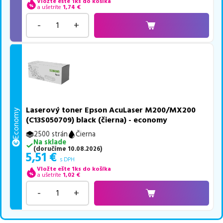
Vložte ešte 1ks do košíka
a ušetríte
1,74
€
-
+
Laserový toner Epson AcuLaser M200/MX200
Economy
(C13S050709) black (čierna) - economy
2500 strán
Čierna
Na sklade
(
doručíme
10.08.2026
)
5,51
€
s DPH
Vložte ešte 1ks do košíka
a ušetríte
1,02
€
-
+