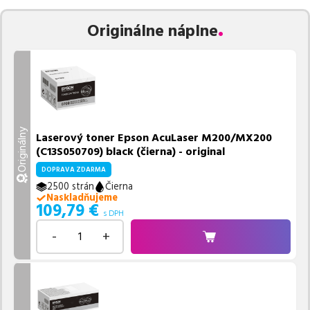
Originálne náplne
Originálny
Laserový toner Epson AcuLaser M200/MX200
(C13S050709) black (čierna) - original
DOPRAVA ZDARMA
2500 strán
Čierna
Naskladňujeme
109,79
€
s DPH
-
+