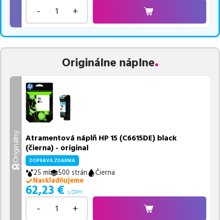
-
+
Originálne náplne
Originálny
Atramentová náplň HP 15 (C6615DE) black
(čierna) - original
DOPRAVA ZDARMA
25 ml
500 strán
Čierna
Naskladňujeme
62,23
€
s DPH
-
+