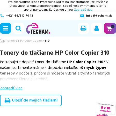
Projekt "Optimalizácia Procesov a Digitálna Transformácia Pre Zvýšenie
Efektívnosti a Konkurencieschopnosti Spoločnosti Printmania s.r.o" je
spolufinancovaný Európskou úniou.
Zobraziť viac.
+421 46/312 70 12
info@techam.sk
ubmenu
0
ubmenu
Tonery
HP
Color Copier
310
Tonery do tlačiarne
HP Color Copier 310
ubmenu
Potrebujete doplniť toner do tlačiarne
HP Color Copier 310
? V
ubmenu
našom sortimente máme k dispozícii niekoľko
rôznych typov
tonerov
v počte
3
, pričom si môžete vybrať z týchto farebných
ubmenu
prevedení: Čierna a Farebná.
Zobraziť viac
Z uvedeného množstva dostupných náplní
ponúkame originálne
náplne
v počte
1
ks, ako aj
cenovo výhodnejšie alternatívy,
ktoré plne zachovávajú kvalitu tlače
. Súčasťou tejto ponuky sú
Uložiť do mojích tlačiarní
overené náhrady v rôznych triedach
, medzi ktoré patrí
špičková
trieda PREMIUM
v počte
2
ks.