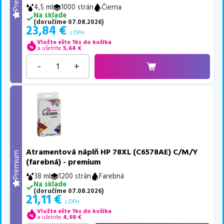
4,5 ml
1000 strán
Čierna
Na sklade
(
doručíme
07.08.2026
)
23,84
€
s DPH
Vložte ešte 1ks do košíka
a ušetríte
5,64
€
-
+
Atramentová náplň HP 78XL (C6578AE) C/M/Y
Premium
(farebná) - premium
38 ml
1200 strán
Farebná
Na sklade
(
doručíme
07.08.2026
)
21,11
€
s DPH
Vložte ešte 1ks do košíka
a ušetríte
4,98
€