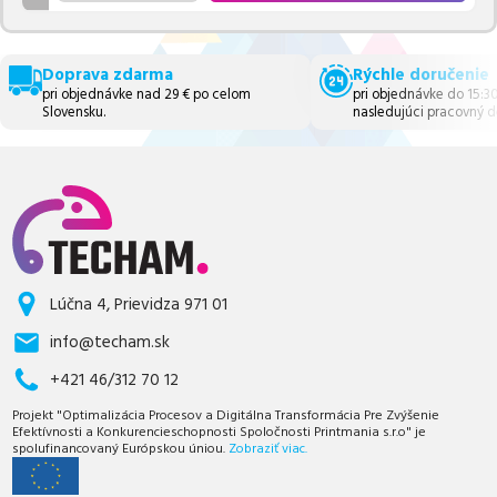
Doprava zdarma
Rýchle doručenie
pri objednávke nad 29 € po celom
pri objednávke do 15:3
Slovensku.
nasledujúci pracovný d
Lúčna 4, Prievidza 971 01
info@techam.sk
+421 46/312 70 12
Projekt "Optimalizácia Procesov a Digitálna Transformácia Pre Zvýšenie
Efektívnosti a Konkurencieschopnosti Spoločnosti Printmania s.r.o" je
spolufinancovaný Európskou úniou.
Zobraziť viac.