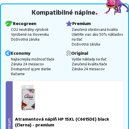
Celá táto certifikovaná ponuka, spĺňajúca normy ISO 9001 a 14001,
Kompatibilné náplne
zaručuje bezproblémovú tlač.
Najlacnejší produkt
u nás nájdete
už od
21,11
€
.
Recogreen
Premium
Vieme, že pri nákupe zohráva dôležitú úlohu aj dostupnosť. Preto
CO2 neutrálny výrobok
Zaručená otestovaná kvalita
Vyrobené na Slovensku
Ušetríte viac ako 50% nákladov
sa snažíme
pravidelne naskladňovať produkty, aby boli ihneď k
Doživotná záruka
na tlač
dispozícii na odoslanie.
Aktuálne máme k tejto tlačiarni
v
Doživotná záruka
ponuke 3 ks tonerov,
z toho je
2 z nich ihneď k expedícii.
Economy
Original
Ak si pri výbere nie ste istí, ktoré riešenie je pre vaše potreby
Najlacnejšia možnosť tlače
Vyššie náklady na tlač
Záruka 24 mesiacov
Zaručená kvalita tlače
najvhodnejšie, alebo máte akékoľvek ďalšie otázky, môžete sa na
Dostupnosť aj pre staršie
Záruka 24 mesiacov
nás kedykoľvek obrátiť e-mailom alebo telefonicky. Sme tu, aby
tlačiarne
sme vám pomohli vybrať to najlepšie riešenie.
Atramentová náplň HP 15XL (C6615DE) black
Premium
(čierna) - premium