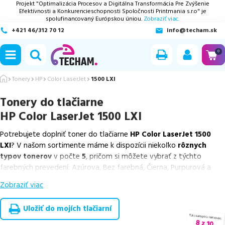
Projekt "Optimalizácia Procesov a Digitálna Transformácia Pre Zvýšenie
Efektívnosti a Konkurencieschopnosti Spoločnosti Printmania s.r.o" je
spolufinancovaný Európskou úniou.
Zobraziť viac.
+421 46/312 70 12
info@techam.sk
ubmenu
0
ubmenu
Tonery
HP
Color LaserJet
1500 LXI
Tonery do tlačiarne
ubmenu
HP Color LaserJet 1500 LXI
ubmenu
Potrebujete doplniť toner do tlačiarne
HP Color LaserJet 1500
LXI
? V našom sortimente máme k dispozícii niekoľko
rôznych
ubmenu
typov tonerov
v počte
5
, pričom si môžete vybrať z týchto
farebných prevedení: Azúrova, Bez farebná, Čierna, Purpurová a
Žltá.
Zobraziť viac
Z uvedeného množstva dostupných náplní
ponúkame cenovo
výhodnejšie alternatívy, ktoré plne zachovávajú kvalitu tlače
.
Uložiť do mojích tlačiarní
Súčasťou tejto ponuky sú
overené náhrady v rôznych triedach
,