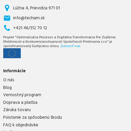
Lúčna 4, Prievidza 971 01
info@techam.sk
+421 46/312 70 12
Projekt "Optimalizácia Procesov a Digitálna Transformácia Pre Zvýšenie
Efektívnosti a Konkurencieschopnosti Spoločnosti Printmania s.r.o" je
spolufinancovaný Európskou úniou.
Zobraziť viac.
Informácie
O nás
Blog
Vernostný program
Doprava a platba
Záruka tovaru
Poistenie za spôsobenú škodu
FAQ k objednávke