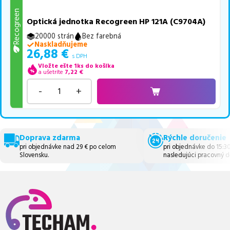
Recogreen
Optická jednotka Recogreen HP 121A (C9704A)
20000 strán
Bez farebná
Naskladňujeme
26,88
€
s DPH
Vložte ešte 1ks do košíka
a ušetríte
7,22
€
-
+
Doprava zdarma
Rýchle doručenie
pri objednávke nad 29 € po celom
pri objednávke do 15:3
Slovensku.
nasledujúci pracovný d