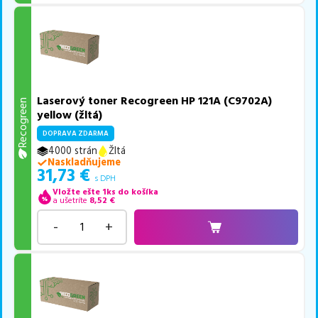
Laserový toner Recogreen HP 121A (C9702A)
Recogreen
yellow (žltá)
DOPRAVA ZDARMA
4000 strán
Žltá
Naskladňujeme
31,73
€
s DPH
Vložte ešte 1ks do košíka
a ušetríte
8,52
€
-
+