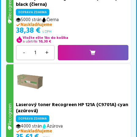
Recogreen
black (čierna)
DOPRAVA ZDARMA
5000 strán
Čierna
Naskladňujeme
38,38
€
s DPH
Vložte ešte 1ks do košíka
a ušetríte
10,30
€
-
+
Laserový toner Recogreen HP 121A (C9701A) cyan
Recogreen
(azúrová)
DOPRAVA ZDARMA
4000 strán
Azúrova
Naskladňujeme