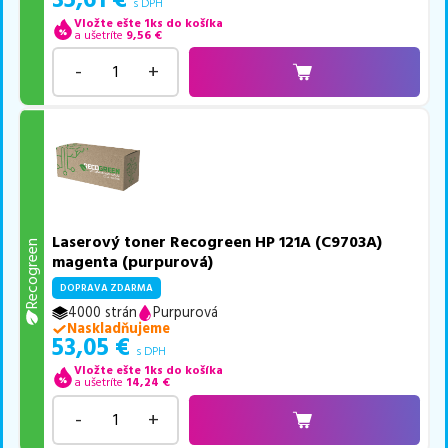
35,61
€
s DPH
Vložte ešte 1ks do košíka
a ušetríte
9,56
€
-
+
Laserový toner Recogreen HP 121A (C9703A)
Recogreen
magenta (purpurová)
DOPRAVA ZDARMA
4000 strán
Purpurová
Naskladňujeme
53,05
€
s DPH
Vložte ešte 1ks do košíka
a ušetríte
14,24
€
-
+