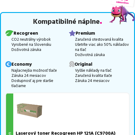
medzi ktoré patrí
ekologicky renovovaná rada RECOGREEN
v
počte
5
ks.
Kompatibilné náplne
Celá táto certifikovaná ponuka, spĺňajúca normy ISO 9001 a 14001,
zaručuje bezproblémovú tlač.
Najlacnejší produkt
u nás nájdete
Recogreen
Premium
už od
26,88
€
.
CO2 neutrálny výrobok
Zaručená otestovaná kvalita
Vyrobené na Slovensku
Ušetríte viac ako 50% nákladov
Vieme, že pri nákupe zohráva dôležitú úlohu aj dostupnosť. Preto
Doživotná záruka
na tlač
sa snažíme
pravidelne naskladňovať produkty, aby boli ihneď k
Doživotná záruka
dispozícii na odoslanie.
Aktuálne máme k tejto tlačiarni
v
Economy
Original
ponuke 5 ks tonerov.
Najlacnejšia možnosť tlače
Vyššie náklady na tlač
Záruka 24 mesiacov
Zaručená kvalita tlače
Ak si pri výbere nie ste istí, ktoré riešenie je pre vaše potreby
Dostupnosť aj pre staršie
Záruka 24 mesiacov
najvhodnejšie, alebo máte akékoľvek ďalšie otázky, môžete sa na
tlačiarne
nás kedykoľvek obrátiť e-mailom alebo telefonicky. Sme tu, aby
sme vám pomohli vybrať to najlepšie riešenie.
Laserový toner Recogreen HP 121A (C9700A)