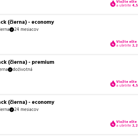
Vložte ešte
a ušetríte
4,
ck (čierna) - economy
ierna
24 mesiacov
Vložte ešte
a ušetríte
2,2
ck (čierna) - premium
erna
doživotná
Vložte ešte
a ušetríte
4,
ck (čierna) - economy
ierna
24 mesiacov
Vložte ešte
a ušetríte
2,2