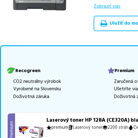
výhodnejšie alterna
Zobraziť viac
v rôznych triedach
rada RECOGREEN
v
Uložiť do moj
Celá táto certifikov
produkt
u nás nájde
Vieme, že pri nákupe
produkty, aby boli 
tonerov,
z toho je
3
Recogreen
Premium
Ak si pri výbere nie s
CO2 neutrálny výrobok
Zaručená o
môžete sa na nás ked
Vyrobené na Slovensku
Ušetríte vi
najlepšie riešenie.
Doživotná záruka
Doživotná 
Laserový toner HP 128A (CE320A) bla
Premium
premium
Laserový toner
2200 strán
Či