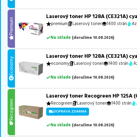
Laserový toner HP 128A (CE321A) cy
Premium
premium
Laserový toner
1400 strán
Az
Na sklade
(
doručíme
10.08.2026
)
Laserový toner HP 128A (CE321A) cy
Economy
economy
Laserový toner
1400 strán
A
Na sklade
(
doručíme
10.08.2026
)
Laserový toner Recogreen HP 125A (
Recogreen
Recogreen
Laserový toner
1400 strán
DOPRAVA ZDARMA
Na sklade
(
doručíme
10.08.2026
)