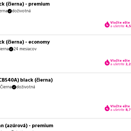
ck (čierna) - premium
erna
doživotná
Vložte ešte
a ušetríte
4,
ck (čierna) - economy
ierna
24 mesiacov
Vložte ešte
a ušetríte
2,2
CB540A) black (čierna)
Čierna
doživotná
Vložte ešte
a ušetríte
8,7
an (azúrová) - premium