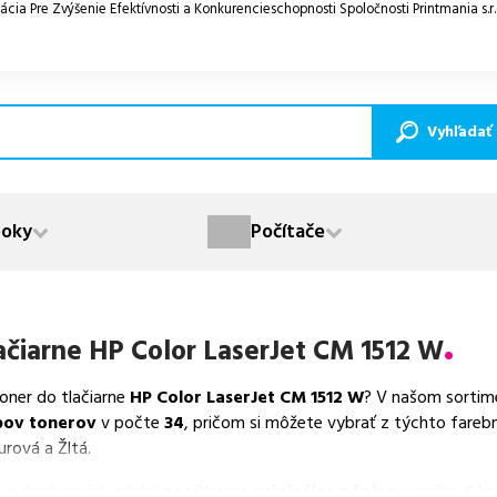
ácia Pre Zvýšenie Efektívnosti a Konkurencieschopnosti Spoločnosti Printmania s.r
Vyhľadať
oky
Počítače
ačiarne
HP Color LaserJet CM 1512 W
toner do tlačiarne
HP Color LaserJet CM 1512 W
? V našom sortim
pov tonerov
v počte
34
, pričom si môžete vybrať z týchto fareb
urová a Žltá.
va dostupných náplní
ponúkame originálne náplne
v počte
6
ks,