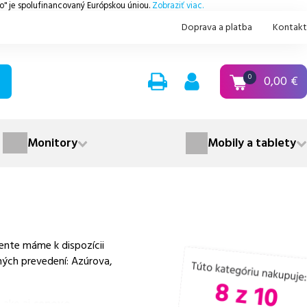
.o" je spolufinancovaný Európskou úniou.
Zobraziť viac.
Doprava a platba
Kontakt
0,00
€
0
Monitory
Mobily a tablety
ente máme k dispozícii
ných prevedení: Azúrova,
 ako aj
cenovo