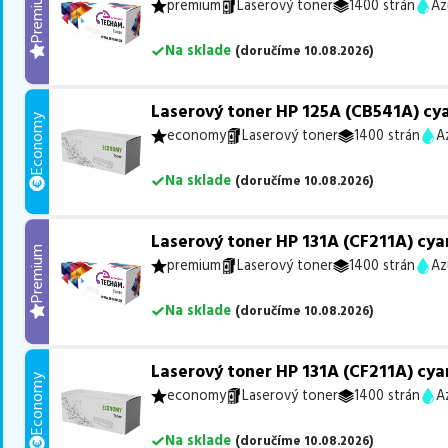
Premium
premium
Laserový toner
1400 strán
Az
Na sklade
(
doručíme
10.08.2026
)
Laserový toner HP 125A (CB541A) cy
Economy
economy
Laserový toner
1400 strán
A
Na sklade
(
doručíme
10.08.2026
)
Laserový toner HP 131A (CF211A) cya
Premium
premium
Laserový toner
1400 strán
Az
Na sklade
(
doručíme
10.08.2026
)
Laserový toner HP 131A (CF211A) cya
Economy
economy
Laserový toner
1400 strán
A
Na sklade
(
doručíme
10.08.2026
)