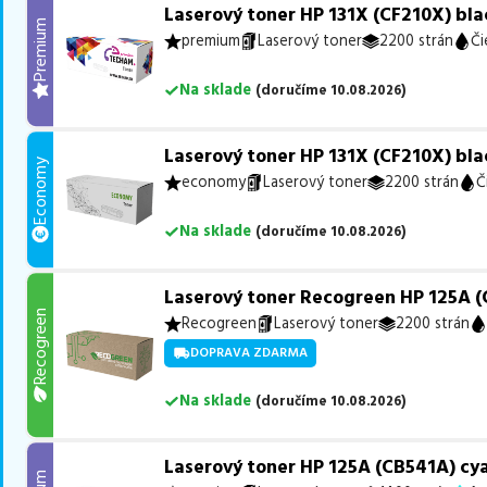
Laserový toner HP 131X (CF210X) bla
Premium
premium
Laserový toner
2200 strán
Či
Na sklade
(
doručíme
10.08.2026
)
Laserový toner HP 131X (CF210X) bla
Economy
economy
Laserový toner
2200 strán
Č
Na sklade
(
doručíme
10.08.2026
)
Laserový toner Recogreen HP 125A (
Recogreen
Recogreen
Laserový toner
2200 strán
DOPRAVA ZDARMA
Na sklade
(
doručíme
10.08.2026
)
Laserový toner HP 125A (CB541A) cy