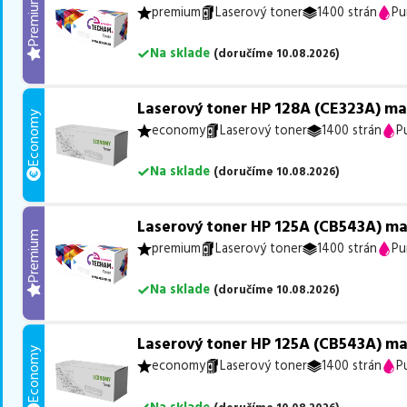
Premium
premium
Laserový toner
1400 strán
Pu
Na sklade
(
doručíme
10.08.2026
)
Laserový toner HP 128A (CE323A) m
Economy
economy
Laserový toner
1400 strán
P
Na sklade
(
doručíme
10.08.2026
)
Laserový toner HP 125A (CB543A) m
Premium
premium
Laserový toner
1400 strán
Pu
Na sklade
(
doručíme
10.08.2026
)
Laserový toner HP 125A (CB543A) m
Economy
economy
Laserový toner
1400 strán
P