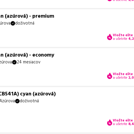
an (azúrová) - premium
úrova
doživotná
Vložte ešte
a ušetríte
4,
an (azúrová) - economy
zúrova
24 mesiacov
Vložte ešte
a ušetríte
2,0
CB541A) cyan (azúrová)
Azúrova
doživotná
Vložte ešte
a ušetríte
8,