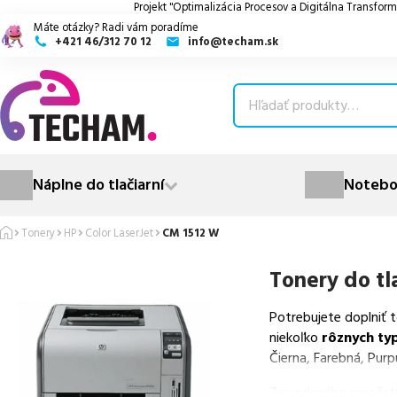
Projekt "Optimalizácia Procesov a Digitálna Transform
Máte otázky? Radi vám poradíme
+421 46/312 70 12
info@techam.sk
ubmenu
ubmenu
ubmenu
Náplne do tlačiarní
Notebo
ubmenu
Tonery
HP
Color LaserJet
CM 1512 W
ubmenu
Tonery do tl
Potrebujete doplniť 
niekoľko
rôznych ty
Čierna, Farebná, Purp
Z uvedeného množst