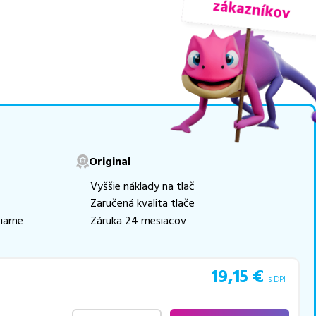
nuky sú
overené náhrady
logicky renovovaná
movú tlač.
Najlacnejší
e naskladňovať
v ponuke 34 ks
Original
e akékoľvek ďalšie otázky,
Vyššie náklady na tlač
 pomohli vybrať to
Zaručená kvalita tlače
iarne
Záruka 24 mesiacov
19,15
€
s DPH