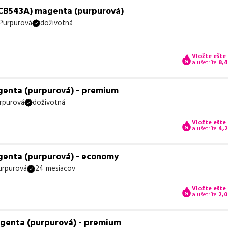
(CB543A) magenta (purpurová)
Purpurová
doživotná
Vložte ešte
a ušetríte
8,
genta (purpurová) - premium
rpurová
doživotná
Vložte ešte
a ušetríte
4,
genta (purpurová) - economy
urpurová
24 mesiacov
Vložte ešte
a ušetríte
2,0
agenta (purpurová) - premium