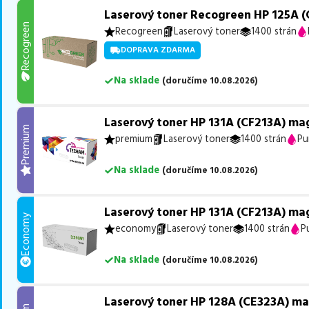
Laserový toner Recogreen HP 125A 
Recogreen
Recogreen
Laserový toner
1400 strán
DOPRAVA ZDARMA
Na sklade
(
doručíme
10.08.2026
)
Laserový toner HP 131A (CF213A) ma
Premium
premium
Laserový toner
1400 strán
Pu
Na sklade
(
doručíme
10.08.2026
)
Laserový toner HP 131A (CF213A) ma
Economy
economy
Laserový toner
1400 strán
P
Na sklade
(
doručíme
10.08.2026
)
Laserový toner HP 128A (CE323A) m