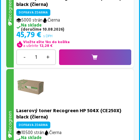
Recogreen
black (čierna)
DOPRAVA ZDARMA
5000 strán
Čierna
Na sklade
(
doručíme
10.08.2026
)
45,79
€
s DPH
Vložte ešte 1ks do košíka
a ušetríte
12,28
€
-
+
Laserový toner Recogreen HP 504X (CE250X)
Recogreen
black (čierna)
DOPRAVA ZDARMA
10500 strán
Čierna
Na sklade