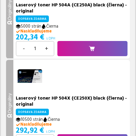
Originálny
Laserový toner HP 504A (CE250A) black (čierna) -
original
DOPRAVA ZDARMA
5000 strán
Čierna
Naskladňujeme
202,34
€
s DPH
-
+
Originálny
Laserový toner HP 504X (CE250X) black (čierna) -
original
DOPRAVA ZDARMA
10500 strán
Čierna
Naskladňujeme
292,92
€
s DPH