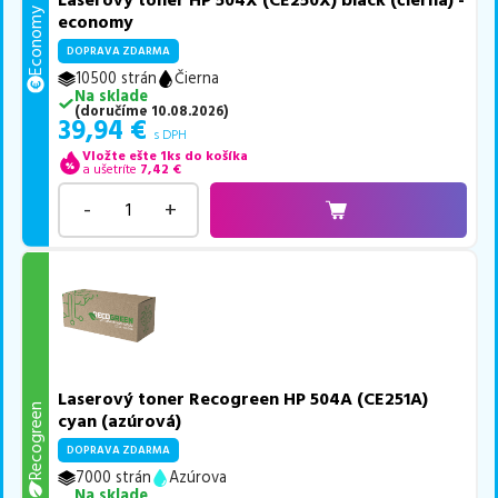
Economy
economy
DOPRAVA ZDARMA
10500 strán
Čierna
Na sklade
(
doručíme
10.08.2026
)
39,94
€
s DPH
Vložte ešte 1ks do košíka
a ušetríte
7,42
€
-
+
Laserový toner Recogreen HP 504A (CE251A)
Recogreen
cyan (azúrová)
DOPRAVA ZDARMA
7000 strán
Azúrova
Na sklade