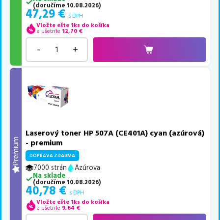
(
doručíme
10.08.2026
)
47,29
€
s DPH
Vložte ešte 1ks do košíka
a ušetríte
12,70
€
-
+
Laserový toner HP 507A (CE401A) cyan (azúrová)
Premium
- premium
DOPRAVA ZDARMA
7000 strán
Azúrova
Na sklade
(
doručíme
10.08.2026
)
40,78
€
s DPH
Vložte ešte 1ks do košíka
a ušetríte
9,64
€