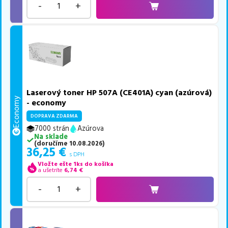
-
+
Laserový toner HP 507A (CE401A) cyan (azúrová)
Economy
- economy
DOPRAVA ZDARMA
7000 strán
Azúrova
Na sklade
(
doručíme
10.08.2026
)
36,25
€
s DPH
Vložte ešte 1ks do košíka
a ušetríte
6,74
€
-
+