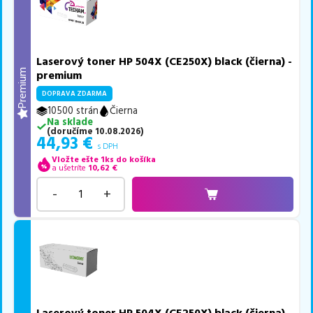
Laserový toner HP 504X (CE250X) black (čierna) -
Premium
premium
DOPRAVA ZDARMA
10500 strán
Čierna
Na sklade
(
doručíme
10.08.2026
)
44,93
€
s DPH
Vložte ešte 1ks do košíka
a ušetríte
10,62
€
-
+
Laserový toner HP 504X (CE250X) black (čierna) -