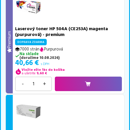
Laserový toner HP 504A (CE253A) magenta
Premium
(purpurová) - premium
DOPRAVA ZDARMA
7000 strán
Purpurová
Na sklade
(
doručíme
10.08.2026
)
40,66
€
s DPH
Vložte ešte 1ks do košíka
a ušetríte
9,60
€
-
+