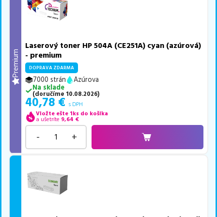
Laserový toner HP 504A (CE251A) cyan (azúrová)
Premium
- premium
DOPRAVA ZDARMA
7000 strán
Azúrova
Na sklade
(
doručíme
10.08.2026
)
40,78
€
s DPH
Vložte ešte 1ks do košíka
a ušetríte
9,64
€
-
+