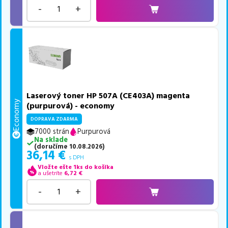
-
+
Laserový toner HP 507A (CE403A) magenta
Economy
(purpurová) - economy
DOPRAVA ZDARMA
7000 strán
Purpurová
Na sklade
(
doručíme
10.08.2026
)
36,14
€
s DPH
Vložte ešte 1ks do košíka
a ušetríte
6,72
€
-
+