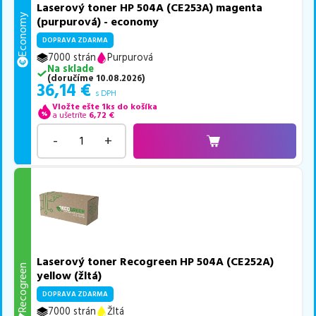
Laserový toner HP 504A (CE253A) magenta
Economy
(purpurová) - economy
DOPRAVA ZDARMA
7000 strán
Purpurová
Na sklade
(
doručíme
10.08.2026
)
36,14
€
s DPH
Vložte ešte 1ks do košíka
a ušetríte
6,72
€
-
+
Laserový toner Recogreen HP 504A (CE252A)
Recogreen
yellow (žltá)
DOPRAVA ZDARMA
7000 strán
Žltá