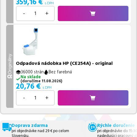
359,16
€
s DPH
-
+
Originálny
Odpadová nádobka HP (CE254A) - original
36000 strán
Bez farebná
Na sklade
(
doručíme
11.08.2026
)
20,76
€
s DPH
-
+
Doprava zdarma
Rýchle doručenie
pri objednávke nad 29 € po celom
pri objednávke do 15:3
Slovensku.
nasledujúci pracovný d