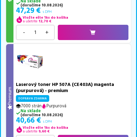
Na sklade
(
doručíme
10.08.2026
)
47,29
€
s DPH
Vložte ešte 1ks do košíka
a ušetríte
12,70
€
-
+
Laserový toner HP 507A (CE403A) magenta
Premium
(purpurová) - premium
DOPRAVA ZDARMA
7000 strán
Purpurová
Na sklade
(
doručíme
10.08.2026
)
40,66
€
s DPH
Vložte ešte 1ks do košíka
a ušetríte
9,60
€