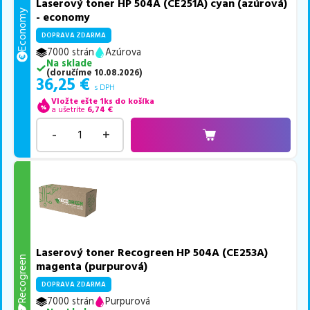
Laserový toner HP 504A (CE251A) cyan (azúrová)
Economy
- economy
DOPRAVA ZDARMA
7000 strán
Azúrova
Na sklade
(
doručíme
10.08.2026
)
36,25
€
s DPH
Vložte ešte 1ks do košíka
a ušetríte
6,74
€
-
+
Laserový toner Recogreen HP 504A (CE253A)
Recogreen
magenta (purpurová)
DOPRAVA ZDARMA
7000 strán
Purpurová