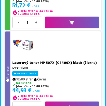
(
doručíme
10.08.2026
)
51,72
€
s DPH
Vložte ešte 1ks do košíka
a ušetríte
13,88
€
-
+
Laserový toner HP 507X (CE400X) black (čierna) -
Premium
premium
DOPRAVA ZDARMA
10500 strán
Čierna
Na sklade
(
doručíme
10.08.2026
)
44,93
€
s DPH
Vložte ešte 1ks do košíka
a ušetríte
10,62
€