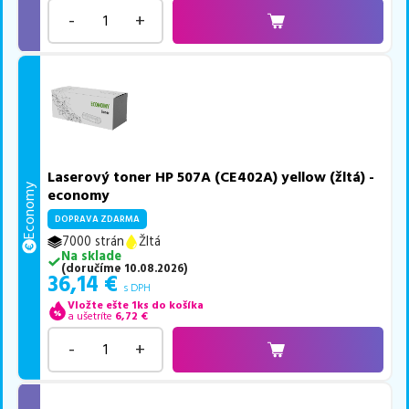
-
+
Laserový toner HP 507A (CE402A) yellow (žltá) -
Economy
economy
DOPRAVA ZDARMA
7000 strán
Žltá
Na sklade
(
doručíme
10.08.2026
)
36,14
€
s DPH
Vložte ešte 1ks do košíka
a ušetríte
6,72
€
-
+