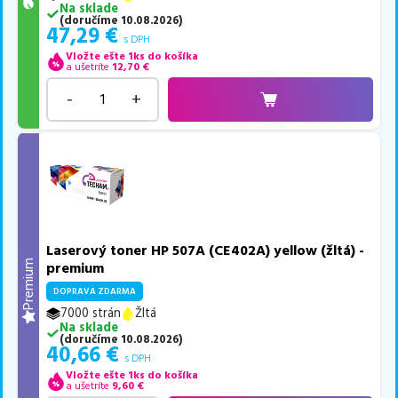
Na sklade
(
doručíme
10.08.2026
)
47,29
€
s DPH
Vložte ešte 1ks do košíka
a ušetríte
12,70
€
-
+
Laserový toner HP 507A (CE402A) yellow (žltá) -
Premium
premium
DOPRAVA ZDARMA
7000 strán
Žltá
Na sklade
(
doručíme
10.08.2026
)
40,66
€
s DPH
Vložte ešte 1ks do košíka
a ušetríte
9,60
€