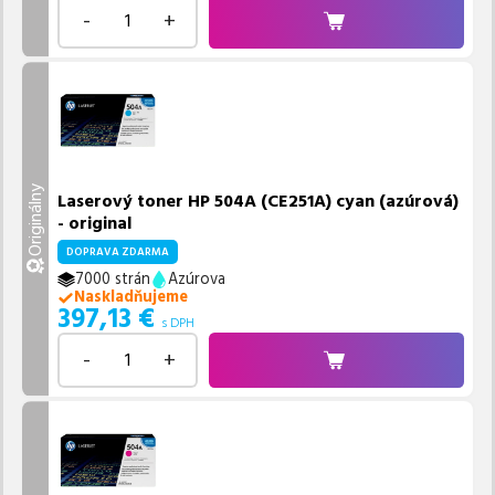
-
+
Originálny
Laserový toner HP 504A (CE251A) cyan (azúrová)
- original
DOPRAVA ZDARMA
7000 strán
Azúrova
Naskladňujeme
397,13
€
s DPH
-
+