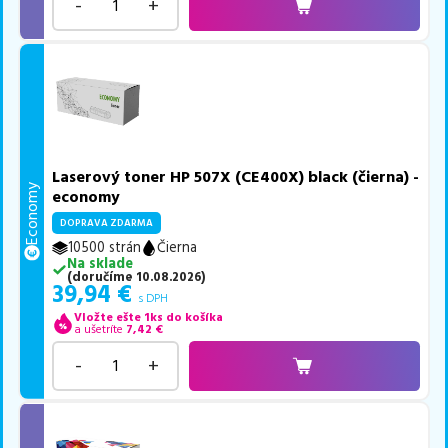
-
+
Laserový toner HP 507X (CE400X) black (čierna) -
Economy
economy
DOPRAVA ZDARMA
10500 strán
Čierna
Na sklade
(
doručíme
10.08.2026
)
39,94
€
s DPH
Vložte ešte 1ks do košíka
a ušetríte
7,42
€
-
+