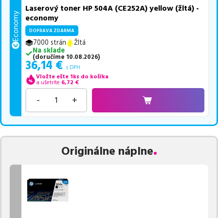
Laserový toner HP 504A (CE252A) yellow (žltá) -
Economy
economy
DOPRAVA ZDARMA
7000 strán
Žltá
Na sklade
(
doručíme
10.08.2026
)
36,14
€
s DPH
Vložte ešte 1ks do košíka
a ušetríte
6,72
€
-
+
Originálne náplne