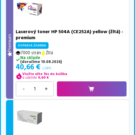
Laserový toner HP 504A (CE252A) yellow (žltá) -
Premium
premium
DOPRAVA ZDARMA
7000 strán
Žltá
Na sklade
(
doručíme
10.08.2026
)
40,66
€
s DPH
Vložte ešte 1ks do košíka
a ušetríte
9,60
€
-
+