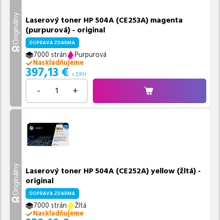
Originálny
Laserový toner HP 504A (CE253A) magenta
(purpurová) - original
DOPRAVA ZDARMA
7000 strán
Purpurová
Naskladňujeme
397,13
€
s DPH
-
+
Originálny
Laserový toner HP 504A (CE252A) yellow (žltá) -
original
DOPRAVA ZDARMA
7000 strán
Žltá
Naskladňujeme