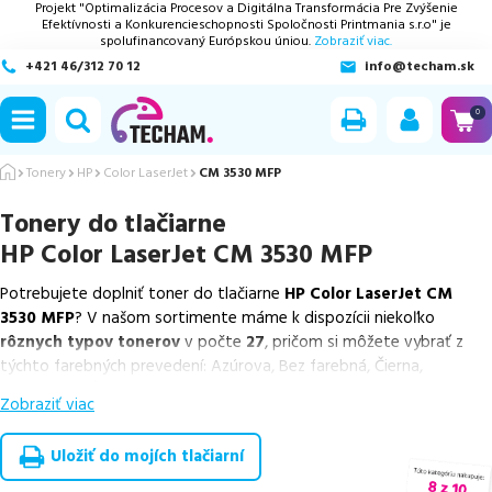
Projekt "Optimalizácia Procesov a Digitálna Transformácia Pre Zvýšenie
Efektívnosti a Konkurencieschopnosti Spoločnosti Printmania s.r.o" je
spolufinancovaný Európskou úniou.
Zobraziť viac.
+421 46/312 70 12
info@techam.sk
ubmenu
0
ubmenu
Tonery
HP
Color LaserJet
CM 3530 MFP
Tonery do tlačiarne
ubmenu
HP Color LaserJet CM 3530 MFP
ubmenu
Potrebujete doplniť toner do tlačiarne
HP Color LaserJet CM
3530 MFP
? V našom sortimente máme k dispozícii niekoľko
ubmenu
rôznych typov tonerov
v počte
27
, pričom si môžete vybrať z
týchto farebných prevedení: Azúrova, Bez farebná, Čierna,
Purpurová a Žltá.
Zobraziť viac
Z uvedeného množstva dostupných náplní
ponúkame originálne
náplne
v počte
6
ks, ako aj
cenovo výhodnejšie alternatívy,
Uložiť do mojích tlačiarní
ktoré plne zachovávajú kvalitu tlače
. Súčasťou tejto ponuky sú