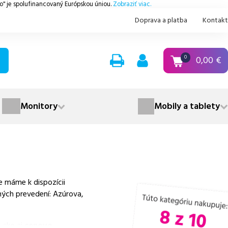
.o" je spolufinancovaný Európskou úniou.
Zobraziť viac.
Doprava a platba
Kontakt
0,00
€
0
Monitory
Mobily a tablety
 máme k dispozícii
ných prevedení: Azúrova,
 ako aj
cenovo