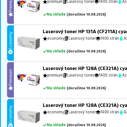
Premium
premium
Laserový toner
1400 strán
Az
Na sklade
(
doručíme
10.08.2026
)
Laserový toner HP 131A (CF211A) cya
Economy
economy
Laserový toner
1400 strán
A
Na sklade
(
doručíme
10.08.2026
)
Laserový toner HP 128A (CE321A) cy
Premium
premium
Laserový toner
1400 strán
Az
Na sklade
(
doručíme
10.08.2026
)
Laserový toner HP 128A (CE321A) cy
Economy
economy
Laserový toner
1400 strán
A
Na sklade
(
doručíme
10.08.2026
)