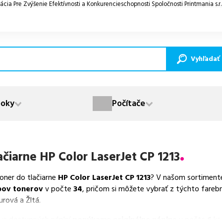
ácia Pre Zvýšenie Efektívnosti a Konkurencieschopnosti Spoločnosti Printmania s.r
Vyhľadať
oky
Počítače
ačiarne
HP Color LaserJet CP 1213
toner do tlačiarne
HP Color LaserJet CP 1213
? V našom sortimente
pov tonerov
v počte
34
, pričom si môžete vybrať z týchto fareb
urová a Žltá.
va dostupných náplní
ponúkame originálne náplne
v počte
6
ks,