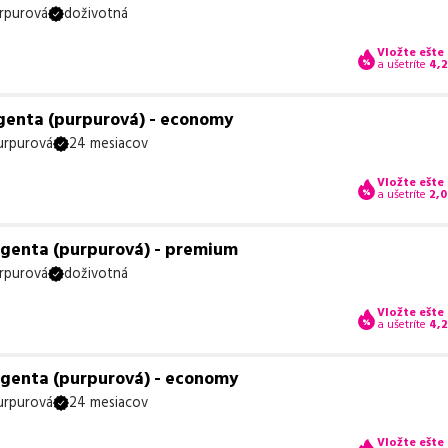
rpurová
doživotná
Vložte ešte
a ušetríte
4,
genta (purpurová) - economy
urpurová
24 mesiacov
Vložte ešte
a ušetríte
2,0
agenta (purpurová) - premium
rpurová
doživotná
Vložte ešte
a ušetríte
4,
agenta (purpurová) - economy
urpurová
24 mesiacov
Vložte ešte