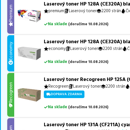
Laserový toner HP 128A (CE320A) bla
Premium
premium
Laserový toner
2200 strán
Či
Na sklade
(
doručíme
10.08.2026
)
Laserový toner HP 128A (CE320A) bla
Economy
economy
Laserový toner
2200 strán
Č
Na sklade
(
doručíme
10.08.2026
)
Laserový toner Recogreen HP 125A (
Recogreen
Recogreen
Laserový toner
2200 strán
DOPRAVA ZDARMA
Na sklade
(
doručíme
10.08.2026
)
Laserový toner HP 131A (CF211A) cya