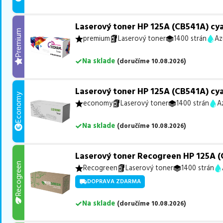
Laserový toner HP 125A (CB541A) cy
Premium
premium
Laserový toner
1400 strán
Az
Na sklade
(
doručíme
10.08.2026
)
Laserový toner HP 125A (CB541A) cy
Economy
economy
Laserový toner
1400 strán
A
Na sklade
(
doručíme
10.08.2026
)
Laserový toner Recogreen HP 125A (
Recogreen
Recogreen
Laserový toner
1400 strán
DOPRAVA ZDARMA
Na sklade
(
doručíme
10.08.2026
)