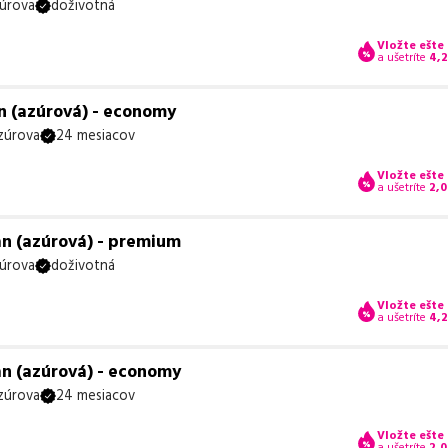
úrova
doživotná
Vložte ešte
a ušetríte
4,
n (azúrová) - economy
zúrova
24 mesiacov
Vložte ešte
a ušetríte
2,0
an (azúrová) - premium
úrova
doživotná
Vložte ešte
a ušetríte
4,
an (azúrová) - economy
zúrova
24 mesiacov
Vložte ešte
a ušetríte
2,0