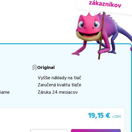
nuky sú
overené náhrady
logicky renovovaná
movú tlač.
Najlacnejší
e naskladňovať
v ponuke 34 ks
Original
e akékoľvek ďalšie otázky,
Vyššie náklady na tlač
 pomohli vybrať to
Zaručená kvalita tlače
iarne
Záruka 24 mesiacov
19,15
€
s DPH