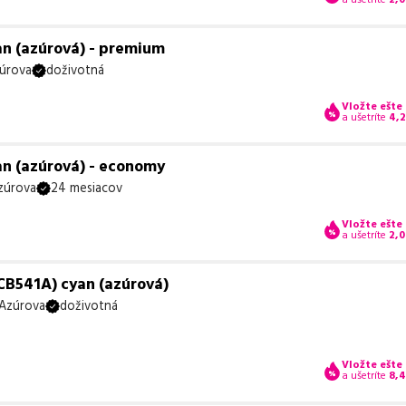
an (azúrová) - premium
úrova
doživotná
Vložte ešte
a ušetríte
4,
an (azúrová) - economy
zúrova
24 mesiacov
Vložte ešte
a ušetríte
2,0
CB541A) cyan (azúrová)
Azúrova
doživotná
Vložte ešte
a ušetríte
8,