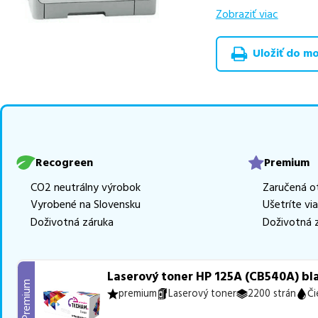
výhodnejšie alterna
Zobraziť viac
v rôznych triedach
rada RECOGREEN
v
Uložiť do moj
Celá táto certifikov
produkt
u nás nájde
Vieme, že pri nákupe
produkty, aby boli 
tonerov,
z toho je
3
Recogreen
Premium
Ak si pri výbere nie s
CO2 neutrálny výrobok
Zaručená o
môžete sa na nás ked
Vyrobené na Slovensku
Ušetríte vi
najlepšie riešenie.
Doživotná záruka
Doživotná 
Laserový toner HP 125A (CB540A) bla
Premium
premium
Laserový toner
2200 strán
Či