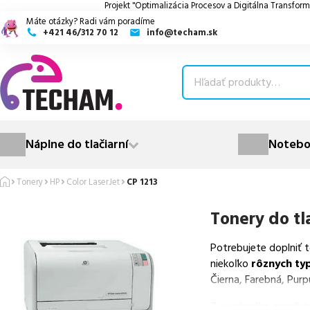
Projekt "Optimalizácia Procesov a Digitálna Transform
Máte otázky? Radi vám poradíme
+421 46/312 70 12
info@techam.sk
ubmenu
ubmenu
ubmenu
Náplne do tlačiarní
Notebo
ubmenu
Tonery
HP
Color LaserJet
CP 1213
ubmenu
Tonery do tl
Potrebujete doplniť 
niekoľko
rôznych ty
Čierna, Farebná, Purp
Z uvedeného množst