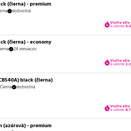
ck (čierna) - premium
erna
doživotná
Vložte ešte
a ušetríte
4,
ck (čierna) - economy
ierna
24 mesiacov
Vložte ešte
a ušetríte
2,2
CB540A) black (čierna)
Čierna
doživotná
Vložte ešte
a ušetríte
8,7
n (azúrová) - premium