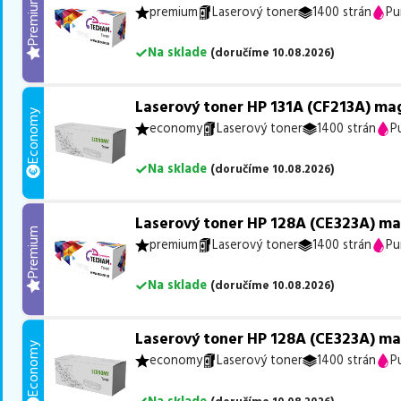
Premium
premium
Laserový toner
1400 strán
Pu
Na sklade
(
doručíme
10.08.2026
)
Laserový toner HP 131A (CF213A) ma
Economy
economy
Laserový toner
1400 strán
P
Na sklade
(
doručíme
10.08.2026
)
Laserový toner HP 128A (CE323A) m
Premium
premium
Laserový toner
1400 strán
Pu
Na sklade
(
doručíme
10.08.2026
)
Laserový toner HP 128A (CE323A) m
Economy
economy
Laserový toner
1400 strán
P