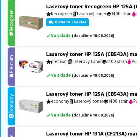
Laserový toner Recogreen HP 125A 
Recogreen
Recogreen
Laserový toner
1400 strán
DOPRAVA ZDARMA
Na sklade
(
doručíme
10.08.2026
)
Laserový toner HP 125A (CB543A) m
Premium
premium
Laserový toner
1400 strán
Pu
Na sklade
(
doručíme
10.08.2026
)
Laserový toner HP 125A (CB543A) m
Economy
economy
Laserový toner
1400 strán
P
Na sklade
(
doručíme
10.08.2026
)
Laserový toner HP 131A (CF213A) ma