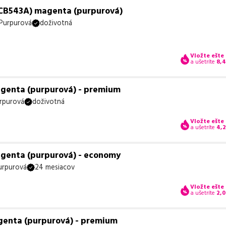
(CB543A) magenta (purpurová)
Purpurová
doživotná
Vložte ešte
a ušetríte
8,
agenta (purpurová) - premium
rpurová
doživotná
Vložte ešte
a ušetríte
4,
agenta (purpurová) - economy
urpurová
24 mesiacov
Vložte ešte
a ušetríte
2,0
genta (purpurová) - premium