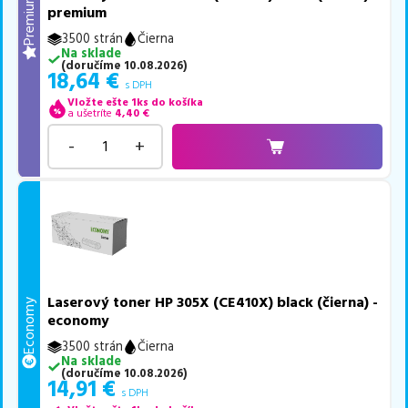
Premium
premium
3500 strán
Čierna
Na sklade
(
doručíme
10.08.2026
)
18,64
€
s DPH
Vložte ešte 1ks do košíka
a ušetríte
4,40
€
-
+
Laserový toner HP 305X (CE410X) black (čierna) -
Economy
economy
3500 strán
Čierna
Na sklade
(
doručíme
10.08.2026
)
14,91
€
s DPH