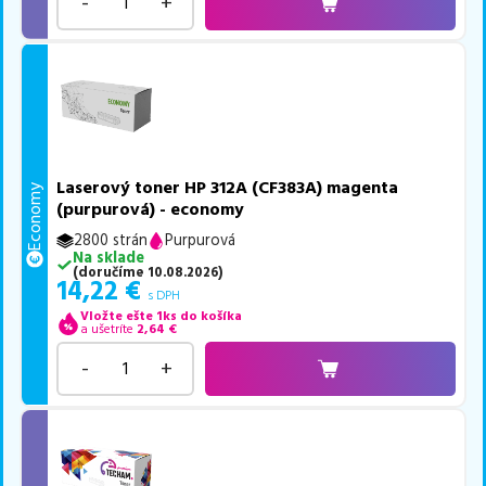
-
+
Laserový toner HP 312A (CF383A) magenta
Economy
(purpurová) - economy
2800 strán
Purpurová
Na sklade
(
doručíme
10.08.2026
)
14,22
€
s DPH
Vložte ešte 1ks do košíka
a ušetríte
2,64
€
-
+