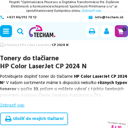
Projekt "Optimalizácia Procesov a Digitálna Transformácia Pre Zvýšenie
Efektívnosti a Konkurencieschopnosti Spoločnosti Printmania s.r.o" je
spolufinancovaný Európskou úniou.
Zobraziť viac.
+421 46/312 70 12
info@techam.sk
ubmenu
0
ubmenu
Tonery
HP
Color LaserJet
CP 2024 N
Tonery do tlačiarne
ubmenu
HP Color LaserJet CP 2024 N
ubmenu
Potrebujete doplniť toner do tlačiarne
HP Color LaserJet CP 2024
N
? V našom sortimente máme k dispozícii niekoľko
rôznych typov
ubmenu
tonerov
v počte
33
, pričom si môžete vybrať z týchto farebných
prevedení: Azúrova, Čierna, Farebná, Purpurová a Žltá.
Zobraziť viac
Z uvedeného množstva dostupných náplní
ponúkame originálne
náplne
v počte
5
ks, ako aj
cenovo výhodnejšie alternatívy,
ktoré plne zachovávajú kvalitu tlače
. Súčasťou tejto ponuky sú
Uložiť do mojích tlačiarní
overené náhrady v rôznych triedach
, medzi ktoré patrí
špičková