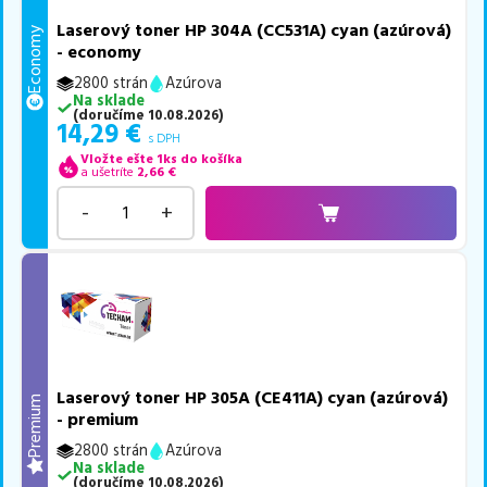
Laserový toner HP 304A (CC531A) cyan (azúrová)
Economy
- economy
2800 strán
Azúrova
Na sklade
(
doručíme
10.08.2026
)
14,29
€
s DPH
Vložte ešte 1ks do košíka
a ušetríte
2,66
€
-
+
Laserový toner HP 305A (CE411A) cyan (azúrová)
Premium
- premium
2800 strán
Azúrova
Na sklade
(
doručíme
10.08.2026
)