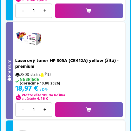
a ušetríte
2,68
€
-
+
Laserový toner HP 305A (CE412A) yellow (žltá) -
Premium
premium
2800 strán
Žltá
Na sklade
(
doručíme
10.08.2026
)
18,97
€
s DPH
Vložte ešte 1ks do košíka
a ušetríte
4,48
€
-
+