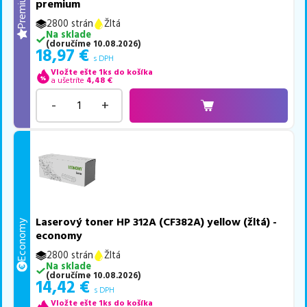
Premium
premium
2800 strán
Žltá
Na sklade
(
doručíme
10.08.2026
)
18,97
€
s DPH
Vložte ešte 1ks do košíka
a ušetríte
4,48
€
-
+
Laserový toner HP 312A (CF382A) yellow (žltá) -
Economy
economy
2800 strán
Žltá
Na sklade
(
doručíme
10.08.2026
)
14,42
€
s DPH
Vložte ešte 1ks do košíka