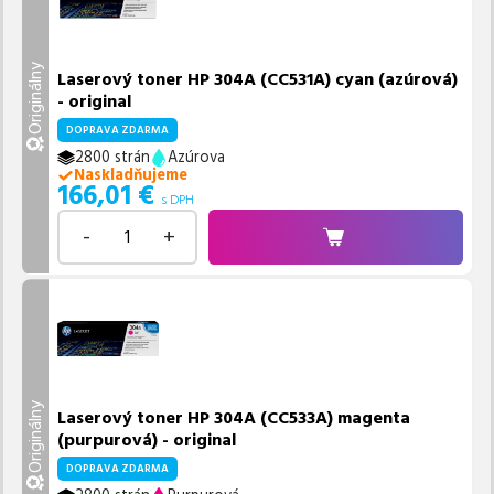
Originálny
Laserový toner HP 304A (CC531A) cyan (azúrová)
- original
DOPRAVA ZDARMA
2800 strán
Azúrova
Naskladňujeme
166,01
€
s DPH
-
+
Originálny
Laserový toner HP 304A (CC533A) magenta
(purpurová) - original
DOPRAVA ZDARMA