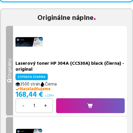
Originálne náplne
Originálny
Laserový toner HP 304A (CC530A) black (čierna) -
original
DOPRAVA ZDARMA
3500 strán
Čierna
Naskladňujeme
168,44
€
s DPH
-
+