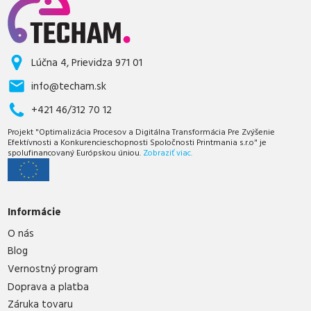
Lúčna 4, Prievidza 971 01
info@techam.sk
+421 46/312 70 12
Projekt "Optimalizácia Procesov a Digitálna Transformácia Pre Zvýšenie
Efektívnosti a Konkurencieschopnosti Spoločnosti Printmania s.r.o" je
spolufinancovaný Európskou úniou.
Zobraziť viac.
Informácie
O nás
Blog
Vernostný program
Doprava a platba
Záruka tovaru