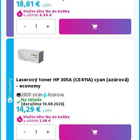
18,81
€
s DPH
Vložte ešte 1ks do košíka
a ušetríte
4,44
€
-
+
Laserový toner HP 305A (CE411A) cyan (azúrová)
Economy
- economy
2800 strán
Azúrova
Na sklade
(
doručíme
10.08.2026
)
14,29
€
s DPH
Vložte ešte 1ks do košíka
a ušetríte
2,66
€
-
+