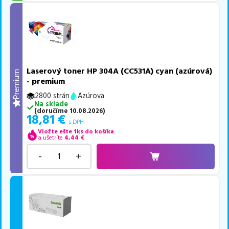
Laserový toner HP 304A (CC531A) cyan (azúrová)
Premium
- premium
2800 strán
Azúrova
Na sklade
(
doručíme
10.08.2026
)
18,81
€
s DPH
Vložte ešte 1ks do košíka
a ušetríte
4,44
€
-
+