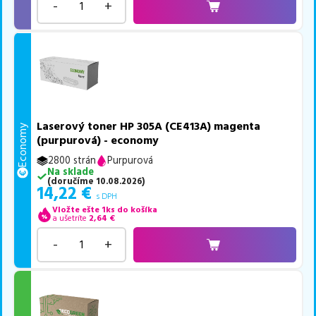
-
+
Laserový toner HP 305A (CE413A) magenta
Economy
(purpurová) - economy
2800 strán
Purpurová
Na sklade
(
doručíme
10.08.2026
)
14,22
€
s DPH
Vložte ešte 1ks do košíka
a ušetríte
2,64
€
-
+