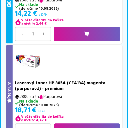
2800 strán
Purpurová
Na sklade
(
doručíme
10.08.2026
)
14,22
€
s DPH
Vložte ešte 1ks do košíka
a ušetríte
2,64
€
-
+
Laserový toner HP 305A (CE413A) magenta
Premium
(purpurová) - premium
2800 strán
Purpurová
Na sklade
(
doručíme
10.08.2026
)
18,71
€
s DPH
Vložte ešte 1ks do košíka
a ušetríte
4,42
€