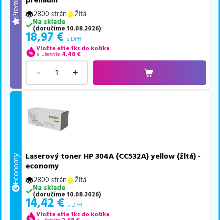
Premium
premium
2800 strán
Žltá
Na sklade
(
doručíme
10.08.2026
)
18,97
€
s DPH
Vložte ešte 1ks do košíka
a ušetríte
4,48
€
-
+
Laserový toner HP 304A (CC532A) yellow (žltá) -
Economy
economy
2800 strán
Žltá
Na sklade
(
doručíme
10.08.2026
)
14,42
€
s DPH
Vložte ešte 1ks do košíka