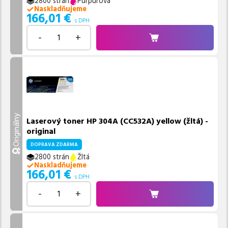
2800 strán
Purpurová
Naskladňujeme
166,01
€
s DPH
-
+
Originálny
Laserový toner HP 304A (CC532A) yellow (žltá) -
original
DOPRAVA ZDARMA
2800 strán
Žltá
Naskladňujeme
166,01
€
s DPH
-
+