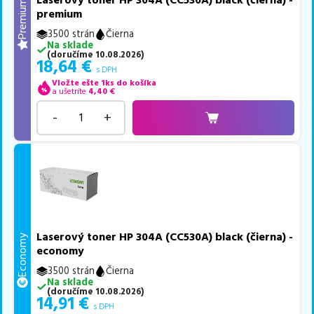
Laserový toner HP 304A (CC530A) black (čierna) -
Premium
premium
3500 strán
Čierna
Na sklade
(
doručíme
10.08.2026
)
18,64
€
s DPH
Vložte ešte 1ks do košíka
a ušetríte
4,40
€
-
+
Laserový toner HP 304A (CC530A) black (čierna) -
Economy
economy
3500 strán
Čierna
Na sklade
(
doručíme
10.08.2026
)
14,91
€
s DPH