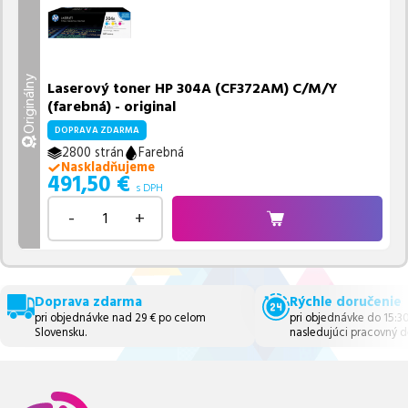
Originálny
Laserový toner HP 304A (CF372AM) C/M/Y
(farebná) - original
DOPRAVA ZDARMA
2800 strán
Farebná
Naskladňujeme
491,50
€
s DPH
-
+
Doprava zdarma
Rýchle doručenie
pri objednávke nad 29 € po celom
pri objednávke do 15:3
Slovensku.
nasledujúci pracovný d