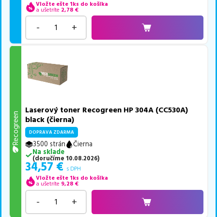
Vložte ešte 1ks do košíka
a ušetríte
2,78
€
-
+
Laserový toner Recogreen HP 304A (CC530A)
Recogreen
black (čierna)
DOPRAVA ZDARMA
3500 strán
Čierna
Na sklade
(
doručíme
10.08.2026
)
34,57
€
s DPH
Vložte ešte 1ks do košíka
a ušetríte
9,28
€
-
+