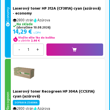
Laserový toner HP 312A (CF381A) cyan (azúrová)
Economy
- economy
2800 strán
Azúrova
Na sklade
(
doručíme
10.08.2026
)
14,29
€
s DPH
Vložte ešte 1ks do košíka
a ušetríte
2,66
€
-
+
Laserový toner Recogreen HP 304A (CC531A)
Recogreen
cyan (azúrová)
DOPRAVA ZDARMA
2800 strán
Azúrova