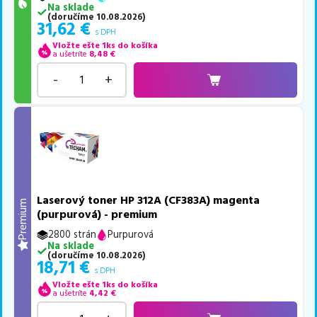
Na sklade
(
doručíme
10.08.2026
)
31,62
€
s DPH
Vložte ešte 1ks do košíka
a ušetríte
8,48
€
-
+
Laserový toner HP 312A (CF383A) magenta
Premium
(purpurová) - premium
2800 strán
Purpurová
Na sklade
(
doručíme
10.08.2026
)
18,71
€
s DPH
Vložte ešte 1ks do košíka
a ušetríte
4,42
€