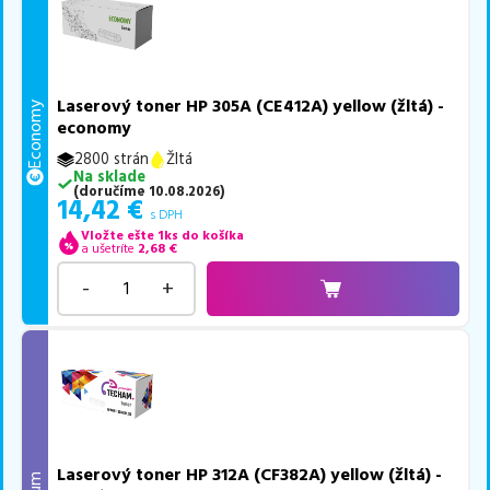
Laserový toner HP 305A (CE412A) yellow (žltá) -
Economy
economy
2800 strán
Žltá
Na sklade
(
doručíme
10.08.2026
)
14,42
€
s DPH
Vložte ešte 1ks do košíka
a ušetríte
2,68
€
-
+
Laserový toner HP 312A (CF382A) yellow (žltá) -