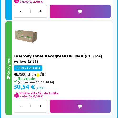
a ušetríte
2,68
€
-
+
Laserový toner Recogreen HP 304A (CC532A)
Recogreen
yellow (žltá)
DOPRAVA ZDARMA
2800 strán
Žltá
Na sklade
(
doručíme
10.08.2026
)
30,54
€
s DPH
Vložte ešte 1ks do košíka
a ušetríte
8,20
€
-
+