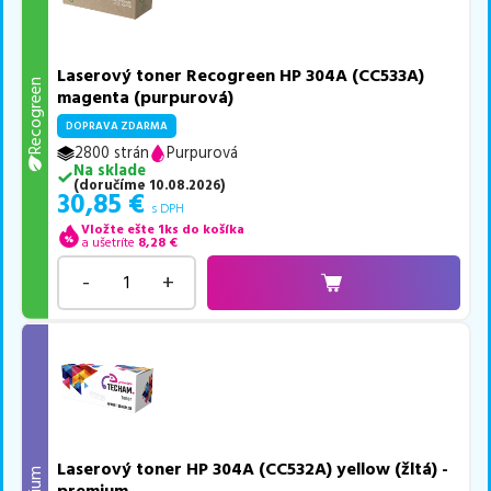
Laserový toner Recogreen HP 304A (CC533A)
Recogreen
magenta (purpurová)
DOPRAVA ZDARMA
2800 strán
Purpurová
Na sklade
(
doručíme
10.08.2026
)
30,85
€
s DPH
Vložte ešte 1ks do košíka
a ušetríte
8,28
€
-
+
Laserový toner HP 304A (CC532A) yellow (žltá) -