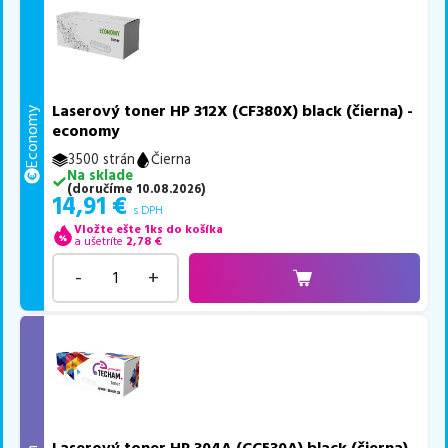
Laserový toner HP 312X (CF380X) black (čierna) -
Economy
economy
3500 strán
Čierna
Na sklade
(
doručíme
10.08.2026
)
14,91
€
s DPH
Vložte ešte 1ks do košíka
a ušetríte
2,78
€
-
+