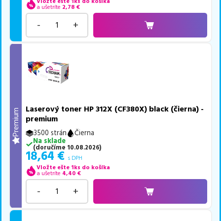
Vložte ešte 1ks do košíka
a ušetríte
2,78
€
-
+
Laserový toner HP 312X (CF380X) black (čierna) -
Premium
premium
3500 strán
Čierna
Na sklade
(
doručíme
10.08.2026
)
18,64
€
s DPH
Vložte ešte 1ks do košíka
a ušetríte
4,40
€
-
+