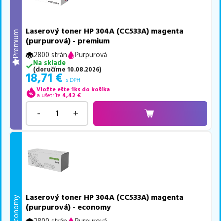
Laserový toner HP 304A (CC533A) magenta
Premium
(purpurová) - premium
2800 strán
Purpurová
Na sklade
(
doručíme
10.08.2026
)
18,71
€
s DPH
Vložte ešte 1ks do košíka
a ušetríte
4,42
€
-
+
Laserový toner HP 304A (CC533A) magenta
Economy
(purpurová) - economy