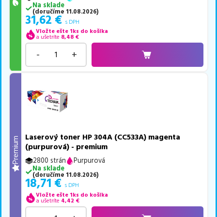
Na sklade
(
doručíme
11.08.2026
)
31,62
€
s DPH
Vložte ešte 1ks do košíka
a ušetríte
8,48
€
-
+
Laserový toner HP 304A (CC533A) magenta
Premium
(purpurová) - premium
2800 strán
Purpurová
Na sklade
(
doručíme
11.08.2026
)
18,71
€
s DPH
Vložte ešte 1ks do košíka
a ušetríte
4,42
€