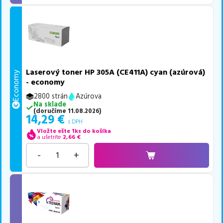
Laserový toner HP 305A (CE411A) cyan (azúrová)
Economy
- economy
2800 strán
Azúrova
Na sklade
(
doručíme
11.08.2026
)
14,29
€
s DPH
Vložte ešte 1ks do košíka
a ušetríte
2,66
€
-
+