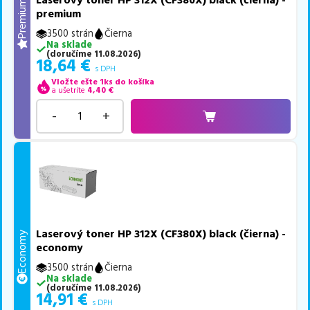
Laserový toner HP 312X (CF380X) black (čierna) -
Premium
premium
3500 strán
Čierna
Na sklade
(
doručíme
11.08.2026
)
18,64
€
s DPH
Vložte ešte 1ks do košíka
a ušetríte
4,40
€
-
+
Laserový toner HP 312X (CF380X) black (čierna) -
Economy
economy
3500 strán
Čierna
Na sklade
(
doručíme
11.08.2026
)
14,91
€
s DPH