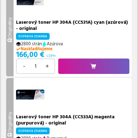
Originálny
Laserový toner HP 304A (CC531A) cyan (azúrová)
- original
DOPRAVA ZDARMA
2800 strán
Azúrova
Naskladňujeme
166,00
€
s DPH
-
+
Originálny
Laserový toner HP 304A (CC533A) magenta
(purpurová) - original
DOPRAVA ZDARMA