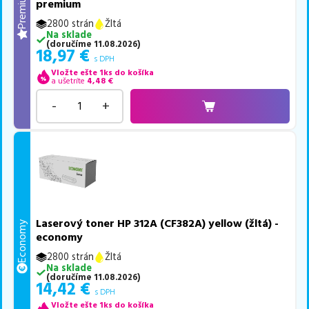
Premium
premium
2800 strán
Žltá
Na sklade
(
doručíme
11.08.2026
)
18,97
€
s DPH
Vložte ešte 1ks do košíka
a ušetríte
4,48
€
-
+
Laserový toner HP 312A (CF382A) yellow (žltá) -
Economy
economy
2800 strán
Žltá
Na sklade
(
doručíme
11.08.2026
)
14,42
€
s DPH
Vložte ešte 1ks do košíka