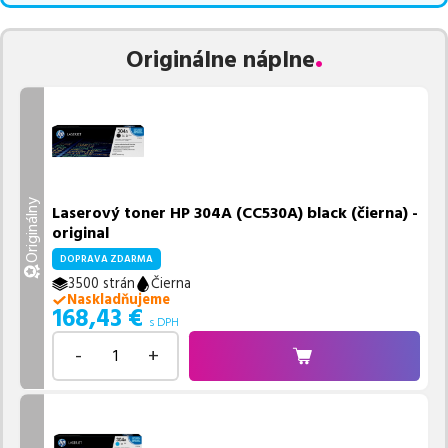
Originálne náplne
Originálny
Laserový toner HP 304A (CC530A) black (čierna) -
original
DOPRAVA ZDARMA
3500 strán
Čierna
Naskladňujeme
168,43
€
s DPH
-
+