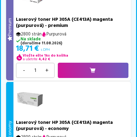
Laserový toner HP 305A (CE413A) magenta
Premium
(purpurová) - premium
2800 strán
Purpurová
Na sklade
(
doručíme
11.08.2026
)
18,71
€
s DPH
Vložte ešte 1ks do košíka
a ušetríte
4,42
€
-
+
Laserový toner HP 305A (CE413A) magenta
Economy
(purpurová) - economy