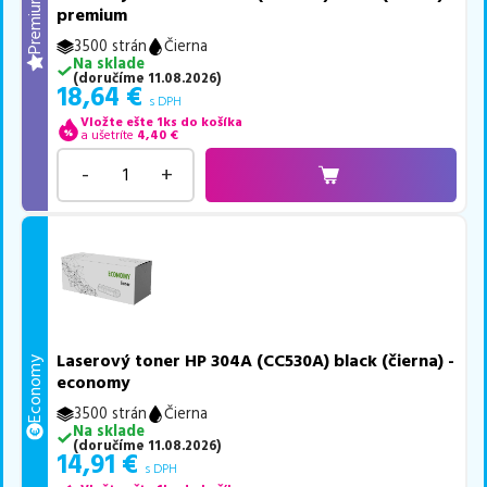
Premium
premium
3500 strán
Čierna
Na sklade
(
doručíme
11.08.2026
)
18,64
€
s DPH
Vložte ešte 1ks do košíka
a ušetríte
4,40
€
-
+
Laserový toner HP 304A (CC530A) black (čierna) -
Economy
economy
3500 strán
Čierna
Na sklade
(
doručíme
11.08.2026
)
14,91
€
s DPH