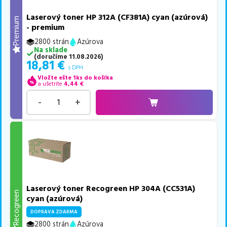
Laserový toner HP 312A (CF381A) cyan (azúrová)
Premium
- premium
2800 strán
Azúrova
Na sklade
(
doručíme
11.08.2026
)
18,81
€
s DPH
Vložte ešte 1ks do košíka
a ušetríte
4,44
€
-
+
Laserový toner Recogreen HP 304A (CC531A)
Recogreen
cyan (azúrová)
DOPRAVA ZDARMA
2800 strán
Azúrova