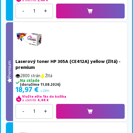
a ušetríte
2,68
€
-
+
Laserový toner HP 305A (CE412A) yellow (žltá) -
Premium
premium
2800 strán
Žltá
Na sklade
(
doručíme
11.08.2026
)
18,97
€
s DPH
Vložte ešte 1ks do košíka
a ušetríte
4,48
€
-
+