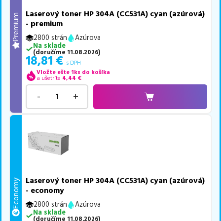
Laserový toner HP 304A (CC531A) cyan (azúrová)
Premium
- premium
2800 strán
Azúrova
Na sklade
(
doručíme
11.08.2026
)
18,81
€
s DPH
Vložte ešte 1ks do košíka
a ušetríte
4,44
€
-
+
Laserový toner HP 304A (CC531A) cyan (azúrová)
Economy
- economy
2800 strán
Azúrova
Na sklade
(
doručíme
11.08.2026
)