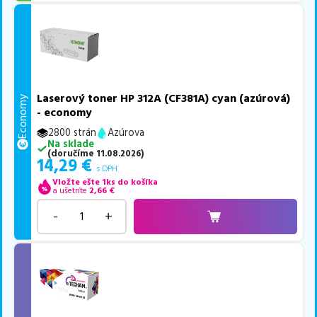
Laserový toner HP 312A (CF381A) cyan (azúrová)
Economy
- economy
2800 strán
Azúrova
Na sklade
(
doručíme
11.08.2026
)
14,29
€
s DPH
Vložte ešte 1ks do košíka
a ušetríte
2,66
€
-
+