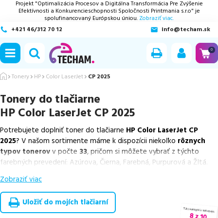
Projekt "Optimalizácia Procesov a Digitálna Transformácia Pre Zvýšenie
Efektívnosti a Konkurencieschopnosti Spoločnosti Printmania s.r.o" je
spolufinancovaný Európskou úniou.
Zobraziť viac.
+421 46/312 70 12
info@techam.sk
ubmenu
0
ubmenu
Tonery
HP
Color LaserJet
CP 2025
Tonery do tlačiarne
ubmenu
HP Color LaserJet CP 2025
ubmenu
Potrebujete doplniť toner do tlačiarne
HP Color LaserJet CP
2025
? V našom sortimente máme k dispozícii niekoľko
rôznych
ubmenu
typov tonerov
v počte
33
, pričom si môžete vybrať z týchto
farebných prevedení: Azúrova, Čierna, Farebná, Purpurová a Žltá.
Zobraziť viac
Z uvedeného množstva dostupných náplní
ponúkame originálne
náplne
v počte
5
ks, ako aj
cenovo výhodnejšie alternatívy,
ktoré plne zachovávajú kvalitu tlače
. Súčasťou tejto ponuky sú
Uložiť do mojích tlačiarní
overené náhrady v rôznych triedach
, medzi ktoré patrí
špičková