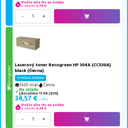
Vložte ešte 1ks do košíka
a ušetríte
2,78
€
-
+
Laserový toner Recogreen HP 304A (CC530A)
Recogreen
black (čierna)
DOPRAVA ZDARMA
3500 strán
Čierna
Na sklade
(
doručíme
11.08.2026
)
34,57
€
s DPH
Vložte ešte 1ks do košíka
a ušetríte
9,28
€
-
+