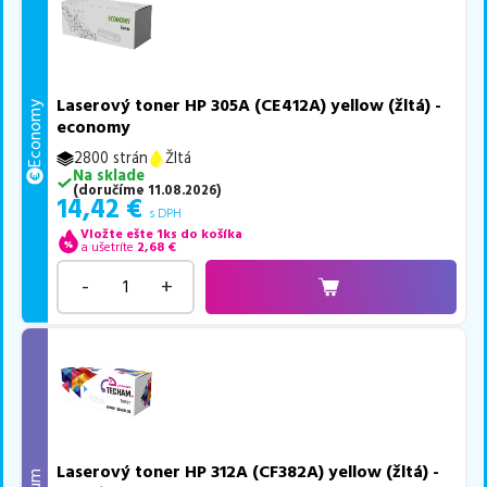
Laserový toner HP 305A (CE412A) yellow (žltá) -
Economy
economy
2800 strán
Žltá
Na sklade
(
doručíme
11.08.2026
)
14,42
€
s DPH
Vložte ešte 1ks do košíka
a ušetríte
2,68
€
-
+
Laserový toner HP 312A (CF382A) yellow (žltá) -