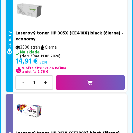
Laserový toner HP 305X (CE410X) black (čierna) -
Economy
economy
3500 strán
Čierna
Na sklade
(
doručíme
11.08.2026
)
14,91
€
s DPH
Vložte ešte 1ks do košíka
a ušetríte
2,78
€
-
+