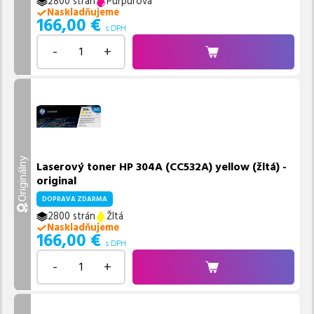
2800 strán
Purpurová
Naskladňujeme
166,00
€
s DPH
-
+
Originálny
Laserový toner HP 304A (CC532A) yellow (žltá) -
original
DOPRAVA ZDARMA
2800 strán
Žltá
Naskladňujeme
166,00
€
s DPH
-
+