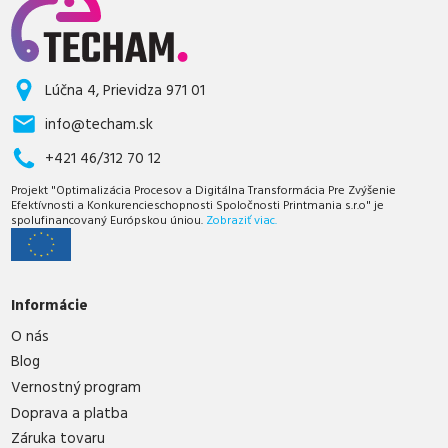
Lúčna 4, Prievidza 971 01
info@techam.sk
+421 46/312 70 12
Projekt "Optimalizácia Procesov a Digitálna Transformácia Pre Zvýšenie
Efektívnosti a Konkurencieschopnosti Spoločnosti Printmania s.r.o" je
spolufinancovaný Európskou úniou.
Zobraziť viac.
Informácie
O nás
Blog
Vernostný program
Doprava a platba
Záruka tovaru