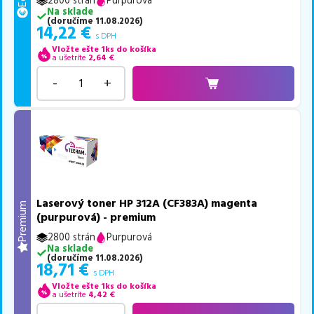
2800 strán
Purpurová
Na sklade
(
doručíme
11.08.2026
)
14,22
€
s DPH
Vložte ešte 1ks do košíka
a ušetríte
2,64
€
-
+
Laserový toner HP 312A (CF383A) magenta
Premium
(purpurová) - premium
2800 strán
Purpurová
Na sklade
(
doručíme
11.08.2026
)
18,71
€
s DPH
Vložte ešte 1ks do košíka
a ušetríte
4,42
€