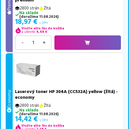
Premium
premium
2800 strán
Žltá
Na sklade
(
doručíme
11.08.2026
)
18,97
€
s DPH
Vložte ešte 1ks do košíka
a ušetríte
4,48
€
-
+
Laserový toner HP 304A (CC532A) yellow (žltá) -
Economy
economy
2800 strán
Žltá
Na sklade
(
doručíme
11.08.2026
)
14,42
€
s DPH
Vložte ešte 1ks do košíka