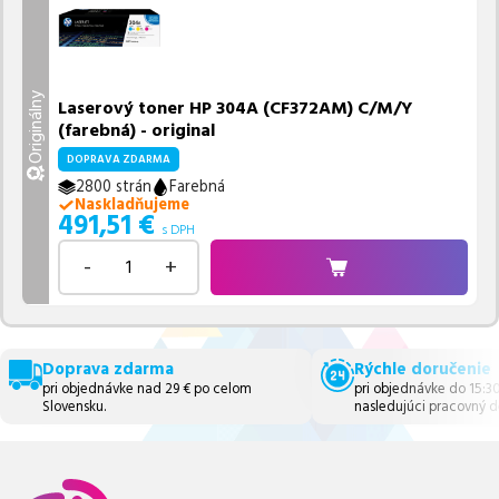
Originálny
Laserový toner HP 304A (CF372AM) C/M/Y
(farebná) - original
DOPRAVA ZDARMA
2800 strán
Farebná
Naskladňujeme
491,51
€
s DPH
-
+
Doprava zdarma
Rýchle doručenie
pri objednávke nad 29 € po celom
pri objednávke do 15:3
Slovensku.
nasledujúci pracovný d