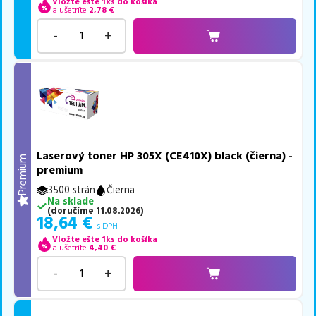
Vložte ešte 1ks do košíka
a ušetríte
2,78
€
-
+
Laserový toner HP 305X (CE410X) black (čierna) -
Premium
premium
3500 strán
Čierna
Na sklade
(
doručíme
11.08.2026
)
18,64
€
s DPH
Vložte ešte 1ks do košíka
a ušetríte
4,40
€
-
+