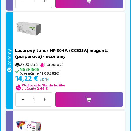
-
+
Laserový toner HP 304A (CC533A) magenta
Economy
(purpurová) - economy
2800 strán
Purpurová
Na sklade
(
doručíme
11.08.2026
)
14,22
€
s DPH
Vložte ešte 1ks do košíka
a ušetríte
2,64
€
-
+