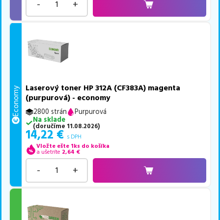
-
+
Laserový toner HP 312A (CF383A) magenta
Economy
(purpurová) - economy
2800 strán
Purpurová
Na sklade
(
doručíme
11.08.2026
)
14,22
€
s DPH
Vložte ešte 1ks do košíka
a ušetríte
2,64
€
-
+