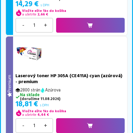
14,29
€
s DPH
Vložte ešte 1ks do košíka
a ušetríte
2,66
€
-
+
Laserový toner HP 305A (CE411A) cyan (azúrová)
Premium
- premium
2800 strán
Azúrova
Na sklade
(
doručíme
11.08.2026
)
18,81
€
s DPH
Vložte ešte 1ks do košíka
a ušetríte
4,44
€
-
+