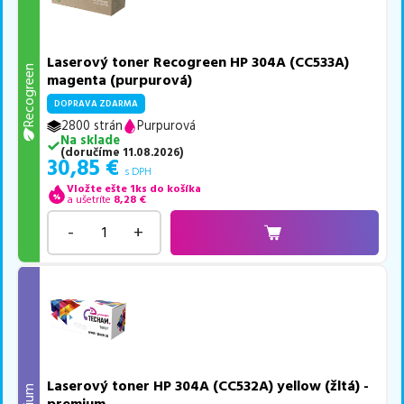
Laserový toner Recogreen HP 304A (CC533A)
Recogreen
magenta (purpurová)
DOPRAVA ZDARMA
2800 strán
Purpurová
Na sklade
(
doručíme
11.08.2026
)
30,85
€
s DPH
Vložte ešte 1ks do košíka
a ušetríte
8,28
€
-
+
Laserový toner HP 304A (CC532A) yellow (žltá) -