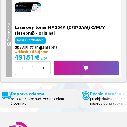
Originálny
Laserový toner HP 304A (CF372AM) C/M/Y
(farebná) - original
DOPRAVA ZDARMA
2800 strán
Farebná
Naskladňujeme
491,51
€
s DPH
-
+
Doprava zdarma
Rýchle doručenie
pri objednávke nad 29 € po celom
pri objednávke do 15:3
Slovensku.
nasledujúci pracovný d