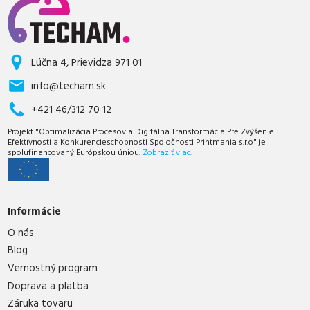
Lúčna 4, Prievidza 971 01
info@techam.sk
+421 46/312 70 12
Projekt "Optimalizácia Procesov a Digitálna Transformácia Pre Zvýšenie
Efektívnosti a Konkurencieschopnosti Spoločnosti Printmania s.r.o" je
spolufinancovaný Európskou úniou.
Zobraziť viac.
Informácie
O nás
Blog
Vernostný program
Doprava a platba
Záruka tovaru