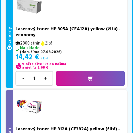
Laserový toner HP 305A (CE412A) yellow (žltá) -
Economy
economy
2800 strán
Žltá
Na sklade
(
doručíme
07.08.2026
)
14,42
€
s DPH
Vložte ešte 1ks do košíka
a ušetríte
2,68
€
-
+
Laserový toner HP 312A (CF382A) yellow (žltá) -