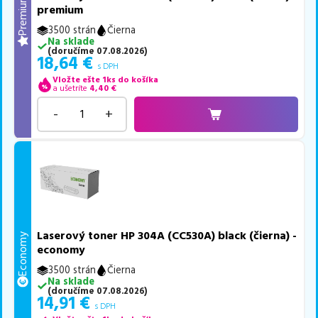
Premium
premium
3500 strán
Čierna
Na sklade
(
doručíme
07.08.2026
)
18,64
€
s DPH
Vložte ešte 1ks do košíka
a ušetríte
4,40
€
-
+
Laserový toner HP 304A (CC530A) black (čierna) -
Economy
economy
3500 strán
Čierna
Na sklade
(
doručíme
07.08.2026
)
14,91
€
s DPH