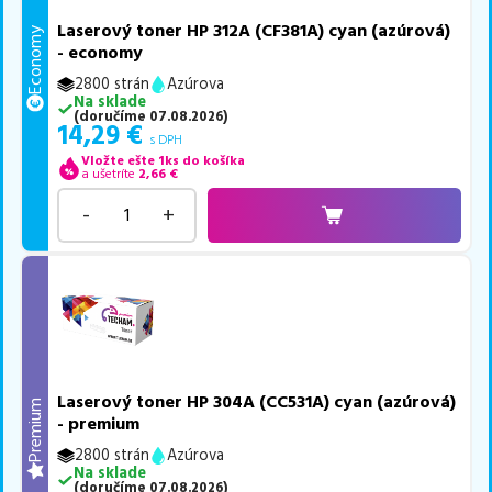
Laserový toner HP 312A (CF381A) cyan (azúrová)
Economy
- economy
2800 strán
Azúrova
Na sklade
(
doručíme
07.08.2026
)
14,29
€
s DPH
Vložte ešte 1ks do košíka
a ušetríte
2,66
€
-
+
Laserový toner HP 304A (CC531A) cyan (azúrová)
Premium
- premium
2800 strán
Azúrova
Na sklade
(
doručíme
07.08.2026
)