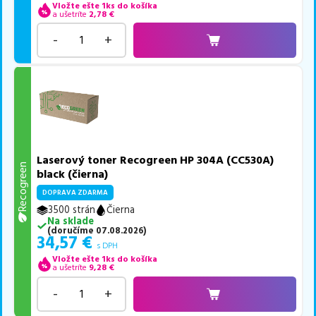
Vložte ešte 1ks do košíka
a ušetríte
2,78
€
-
+
Laserový toner Recogreen HP 304A (CC530A)
Recogreen
black (čierna)
DOPRAVA ZDARMA
3500 strán
Čierna
Na sklade
(
doručíme
07.08.2026
)
34,57
€
s DPH
Vložte ešte 1ks do košíka
a ušetríte
9,28
€
-
+