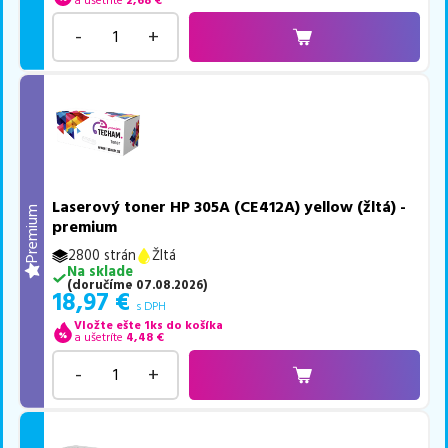
a ušetríte
2,68
€
-
+
Laserový toner HP 305A (CE412A) yellow (žltá) -
Premium
premium
2800 strán
Žltá
Na sklade
(
doručíme
07.08.2026
)
18,97
€
s DPH
Vložte ešte 1ks do košíka
a ušetríte
4,48
€
-
+