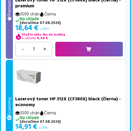
Laserový toner HP 312X (CF380X) black (čierna) -
Premium
premium
3500 strán
Čierna
Na sklade
(
doručíme
07.08.2026
)
18,64
€
s DPH
Vložte ešte 1ks do košíka
a ušetríte
4,40
€
-
+
Laserový toner HP 312X (CF380X) black (čierna) -
Economy
economy
3500 strán
Čierna
Na sklade
(
doručíme
07.08.2026
)
14,91
€
s DPH