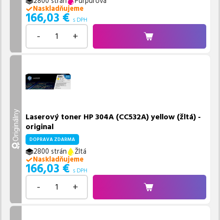
2800 strán
Purpurová
Naskladňujeme
166,03
€
s DPH
-
+
Originálny
Laserový toner HP 304A (CC532A) yellow (žltá) -
original
DOPRAVA ZDARMA
2800 strán
Žltá
Naskladňujeme
166,03
€
s DPH
-
+