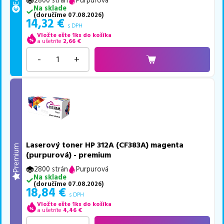
2800 strán
Purpurová
Na sklade
(
doručíme
07.08.2026
)
14,32
€
s DPH
Vložte ešte 1ks do košíka
a ušetríte
2,66
€
-
+
Laserový toner HP 312A (CF383A) magenta
Premium
(purpurová) - premium
2800 strán
Purpurová
Na sklade
(
doručíme
07.08.2026
)
18,84
€
s DPH
Vložte ešte 1ks do košíka
a ušetríte
4,46
€