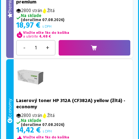
Premium
premium
2800 strán
Žltá
Na sklade
(
doručíme
07.08.2026
)
18,97
€
s DPH
Vložte ešte 1ks do košíka
a ušetríte
4,48
€
-
+
Laserový toner HP 312A (CF382A) yellow (žltá) -
Economy
economy
2800 strán
Žltá
Na sklade
(
doručíme
07.08.2026
)
14,42
€
s DPH
Vložte ešte 1ks do košíka