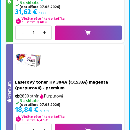
Na sklade
(
doručíme
07.08.2026
)
31,62
€
s DPH
Vložte ešte 1ks do košíka
a ušetríte
8,48
€
-
+
Laserový toner HP 304A (CC533A) magenta
Premium
(purpurová) - premium
2800 strán
Purpurová
Na sklade
(
doručíme
07.08.2026
)
18,84
€
s DPH
Vložte ešte 1ks do košíka
a ušetríte
4,46
€