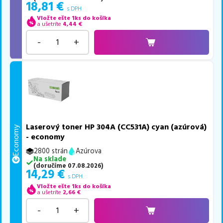
18,81
€
s DPH
Vložte ešte 1ks do košíka
a ušetríte
4,44
€
-
+
Laserový toner HP 304A (CC531A) cyan (azúrová)
Economy
- economy
2800 strán
Azúrova
Na sklade
(
doručíme
07.08.2026
)
14,29
€
s DPH
Vložte ešte 1ks do košíka
a ušetríte
2,66
€
-
+