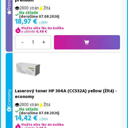
Premium
premium
2800 strán
Žltá
Na sklade
(
doručíme
07.08.2026
)
18,97
€
s DPH
Vložte ešte 1ks do košíka
a ušetríte
4,48
€
-
+
Laserový toner HP 304A (CC532A) yellow (žltá) -
Economy
economy
2800 strán
Žltá
Na sklade
(
doručíme
07.08.2026
)
14,42
€
s DPH
Vložte ešte 1ks do košíka