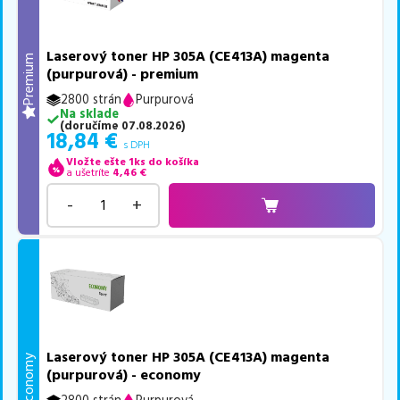
Laserový toner HP 305A (CE413A) magenta
Premium
(purpurová) - premium
2800 strán
Purpurová
Na sklade
(
doručíme
07.08.2026
)
18,84
€
s DPH
Vložte ešte 1ks do košíka
a ušetríte
4,46
€
-
+
Laserový toner HP 305A (CE413A) magenta
Economy
(purpurová) - economy