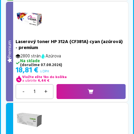
Laserový toner HP 312A (CF381A) cyan (azúrová)
Premium
- premium
2800 strán
Azúrova
Na sklade
(
doručíme
07.08.2026
)
18,81
€
s DPH
Vložte ešte 1ks do košíka
a ušetríte
4,44
€
-
+