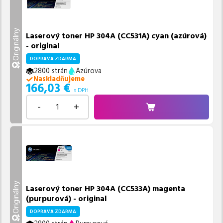
Originálny
Laserový toner HP 304A (CC531A) cyan (azúrová)
- original
DOPRAVA ZDARMA
2800 strán
Azúrova
Naskladňujeme
166,03
€
s DPH
-
+
Originálny
Laserový toner HP 304A (CC533A) magenta
(purpurová) - original
DOPRAVA ZDARMA