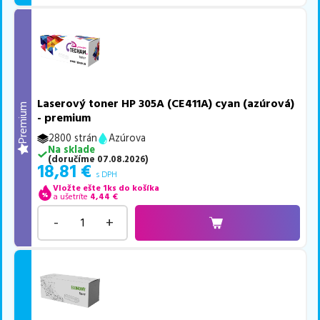
Laserový toner HP 305A (CE411A) cyan (azúrová)
Premium
- premium
2800 strán
Azúrova
Na sklade
(
doručíme
07.08.2026
)
18,81
€
s DPH
Vložte ešte 1ks do košíka
a ušetríte
4,44
€
-
+