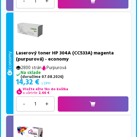
-
+
Laserový toner HP 304A (CC533A) magenta
Economy
(purpurová) - economy
2800 strán
Purpurová
Na sklade
(
doručíme
07.08.2026
)
14,32
€
s DPH
Vložte ešte 1ks do košíka
a ušetríte
2,66
€
-
+