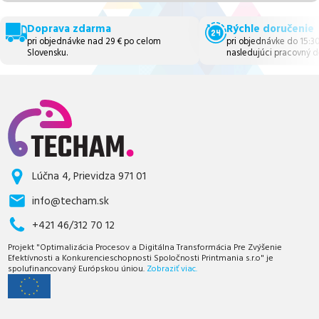
Doprava zdarma
Rýchle doručenie
pri objednávke nad 29 € po celom
pri objednávke do 15:3
Slovensku.
nasledujúci pracovný d
Lúčna 4, Prievidza 971 01
info@techam.sk
+421 46/312 70 12
Projekt "Optimalizácia Procesov a Digitálna Transformácia Pre Zvýšenie
Efektívnosti a Konkurencieschopnosti Spoločnosti Printmania s.r.o" je
spolufinancovaný Európskou úniou.
Zobraziť viac.