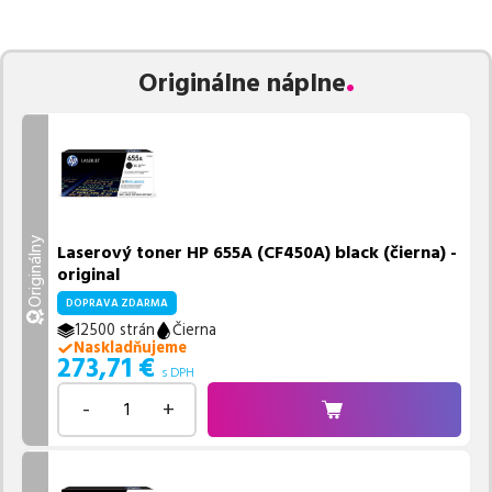
Celá táto certifikovaná ponuka, spĺňajúca normy ISO 9001 a 14001,
zaručuje bezproblémovú tlač.
Najlacnejší produkt
u nás nájdete
už od
273,71
€
.
Originálne náplne
Vieme, že pri nákupe zohráva dôležitú úlohu aj dostupnosť. Preto
sa snažíme
pravidelne naskladňovať produkty, aby boli ihneď k
dispozícii na odoslanie.
Aktuálne máme k tejto tlačiarni
v
ponuke 4 ks tonerov.
Ak si pri výbere nie ste istí, ktoré riešenie je pre vaše potreby
najvhodnejšie, alebo máte akékoľvek ďalšie otázky, môžete sa na
Originálny
Laserový toner HP 655A (CF450A) black (čierna) -
nás kedykoľvek obrátiť e-mailom alebo telefonicky. Sme tu, aby
original
sme vám pomohli vybrať to najlepšie riešenie.
DOPRAVA ZDARMA
12500 strán
Čierna
Naskladňujeme
273,71
€
s DPH
-
+