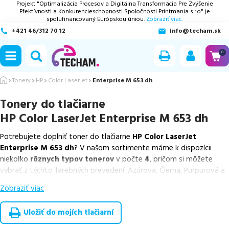
Projekt "Optimalizácia Procesov a Digitálna Transformácia Pre Zvýšenie
Efektívnosti a Konkurencieschopnosti Spoločnosti Printmania s.r.o" je
spolufinancovaný Európskou úniou.
Zobraziť viac.
+421 46/312 70 12
info@techam.sk
ubmenu
0
ubmenu
Tonery
HP
Color LaserJet
Enterprise M 653 dh
Tonery do tlačiarne
ubmenu
HP Color LaserJet Enterprise M 653 dh
ubmenu
Potrebujete doplniť toner do tlačiarne
HP Color LaserJet
Enterprise M 653 dh
? V našom sortimente máme k dispozícii
ubmenu
niekoľko
rôznych typov tonerov
v počte
4
, pričom si môžete
vybrať z týchto farebných prevedení: Azúrova, Čierna, Purpurová a
Žltá.
Zobraziť viac
Z uvedeného množstva dostupných náplní
ponúkame originálne
náplne
v počte
4
ks.
Uložiť do mojích tlačiarní