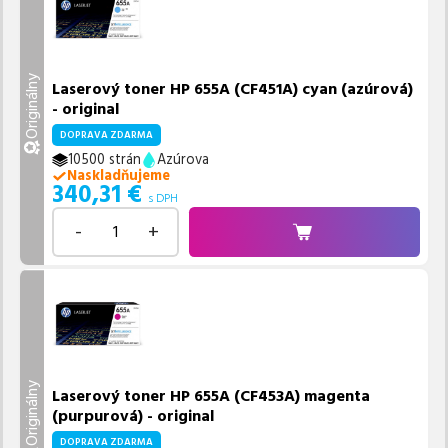
Originálny
Laserový toner HP 655A (CF451A) cyan (azúrová)
- original
DOPRAVA ZDARMA
10500 strán
Azúrova
Naskladňujeme
340,31
€
s DPH
-
+
Originálny
Laserový toner HP 655A (CF453A) magenta
(purpurová) - original
DOPRAVA ZDARMA