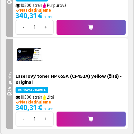
10500 strán
Purpurová
Naskladňujeme
340,31
€
s DPH
-
+
Originálny
Laserový toner HP 655A (CF452A) yellow (žltá) -
original
DOPRAVA ZDARMA
10500 strán
Žltá
Naskladňujeme
340,31
€
s DPH
-
+