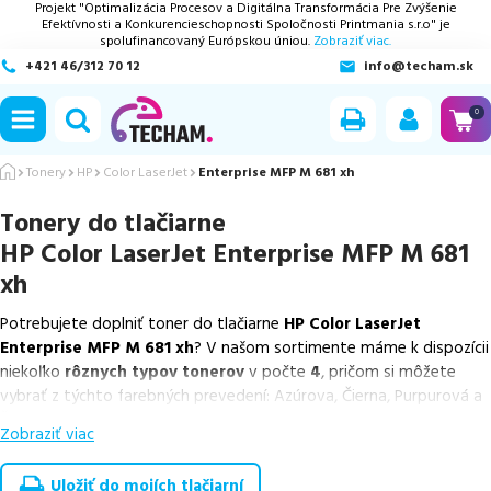
Projekt "Optimalizácia Procesov a Digitálna Transformácia Pre Zvýšenie
Efektívnosti a Konkurencieschopnosti Spoločnosti Printmania s.r.o" je
spolufinancovaný Európskou úniou.
Zobraziť viac.
+421 46/312 70 12
info@techam.sk
ubmenu
0
ubmenu
Tonery
HP
Color LaserJet
Enterprise MFP M 681 xh
Tonery do tlačiarne
ubmenu
HP Color LaserJet Enterprise MFP M 681
ubmenu
xh
Potrebujete doplniť toner do tlačiarne
HP Color LaserJet
ubmenu
Enterprise MFP M 681 xh
? V našom sortimente máme k dispozícii
niekoľko
rôznych typov tonerov
v počte
4
, pričom si môžete
vybrať z týchto farebných prevedení: Azúrova, Čierna, Purpurová a
Žltá.
Zobraziť viac
Z uvedeného množstva dostupných náplní
ponúkame originálne
náplne
v počte
4
ks.
Uložiť do mojích tlačiarní