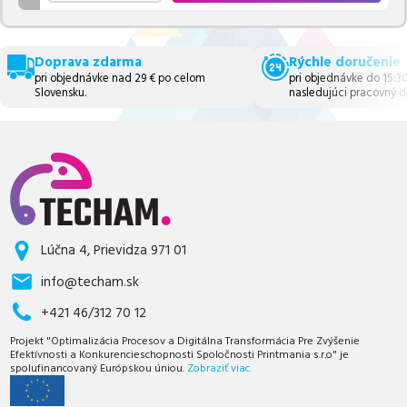
Doprava zdarma
Rýchle doručenie
pri objednávke nad 29 € po celom
pri objednávke do 15:3
Slovensku.
nasledujúci pracovný d
Lúčna 4, Prievidza 971 01
info@techam.sk
+421 46/312 70 12
Projekt "Optimalizácia Procesov a Digitálna Transformácia Pre Zvýšenie
Efektívnosti a Konkurencieschopnosti Spoločnosti Printmania s.r.o" je
spolufinancovaný Európskou úniou.
Zobraziť viac.