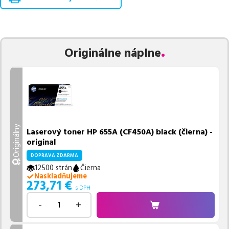
Celá táto certifikovaná ponuka, spĺňajúca normy ISO 9001 a 14001,
zaručuje bezproblémovú tlač.
Najlacnejší produkt
u nás nájdete
už od
273,71
€
.
Originálne náplne
Vieme, že pri nákupe zohráva dôležitú úlohu aj dostupnosť. Preto
sa snažíme
pravidelne naskladňovať produkty, aby boli ihneď k
dispozícii na odoslanie.
Aktuálne máme k tejto tlačiarni
v
ponuke 4 ks tonerov.
Ak si pri výbere nie ste istí, ktoré riešenie je pre vaše potreby
najvhodnejšie, alebo máte akékoľvek ďalšie otázky, môžete sa na
Originálny
Laserový toner HP 655A (CF450A) black (čierna) -
nás kedykoľvek obrátiť e-mailom alebo telefonicky. Sme tu, aby
original
sme vám pomohli vybrať to najlepšie riešenie.
DOPRAVA ZDARMA
12500 strán
Čierna
Naskladňujeme
273,71
€
s DPH
-
+