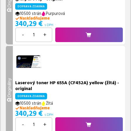
DOPRAVA ZDARMA
10500 strán
Purpurová
Naskladňujeme
340,29
€
s DPH
-
+
Originálny
Laserový toner HP 655A (CF452A) yellow (žltá) -
original
DOPRAVA ZDARMA
10500 strán
Žltá
Naskladňujeme
340,29
€
s DPH
-
+