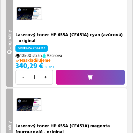
Originálny
Laserový toner HP 655A (CF451A) cyan (azúrová)
- original
DOPRAVA ZDARMA
10500 strán
Azúrova
Naskladňujeme
340,29
€
s DPH
-
+
Originálny
Laserový toner HP 655A (CF453A) magenta
(purpurová) - original