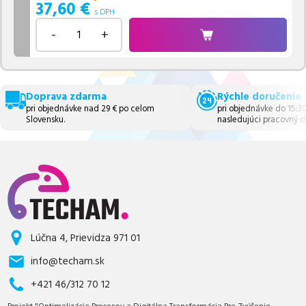
37,60
€
s DPH
-
+
Doprava zdarma
Rýchle doručenie
pri objednávke nad 29 € po celom
pri objednávke do 15:3
Slovensku.
nasledujúci pracovný d
Lúčna 4, Prievidza 971 01
info@techam.sk
+421 46/312 70 12