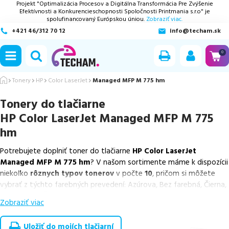
Projekt "Optimalizácia Procesov a Digitálna Transformácia Pre Zvýšenie
Efektívnosti a Konkurencieschopnosti Spoločnosti Printmania s.r.o" je
spolufinancovaný Európskou úniou.
Zobraziť viac.
+421 46/312 70 12
info@techam.sk
ubmenu
0
ubmenu
Tonery
HP
Color LaserJet
Managed MFP M 775 hm
Tonery do tlačiarne
ubmenu
HP Color LaserJet Managed MFP M 775
ubmenu
hm
Potrebujete doplniť toner do tlačiarne
HP Color LaserJet
ubmenu
Managed MFP M 775 hm
? V našom sortimente máme k dispozícii
niekoľko
rôznych typov tonerov
v počte
10
, pričom si môžete
vybrať z týchto farebných prevedení: Azúrova, Bez farebná, Čierna,
Purpurová a Žltá.
Zobraziť viac
Z uvedeného množstva dostupných náplní
ponúkame originálne
náplne
v počte
6
ks, ako aj
cenovo výhodnejšie alternatívy,
Uložiť do mojích tlačiarní