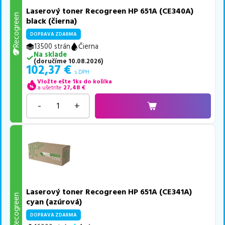
Laserový toner Recogreen HP 651A (CE340A)
Recogreen
black (čierna)
DOPRAVA ZDARMA
13500 strán
Čierna
Na sklade
(
doručíme
10.08.2026
)
102,37
€
s DPH
Vložte ešte 1ks do košíka
a ušetríte
27,48
€
-
+
Laserový toner Recogreen HP 651A (CE341A)
Recogreen
cyan (azúrová)
DOPRAVA ZDARMA