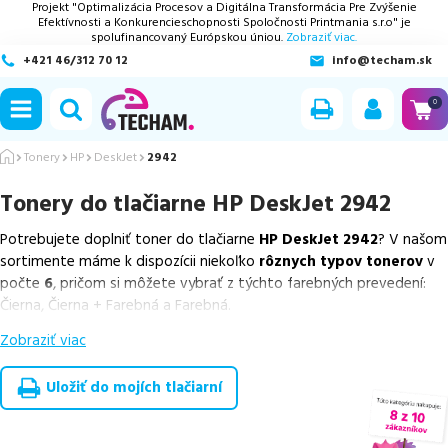
Projekt "Optimalizácia Procesov a Digitálna Transformácia Pre Zvýšenie
Efektívnosti a Konkurencieschopnosti Spoločnosti Printmania s.r.o" je
spolufinancovaný Európskou úniou.
Zobraziť viac.
+421 46/312 70 12
info@techam.sk
ubmenu
0
ubmenu
Tonery
HP
DeskJet
2942
Tonery do tlačiarne
HP DeskJet 2942
ubmenu
Potrebujete doplniť toner do tlačiarne
HP DeskJet 2942
? V našom
ubmenu
sortimente máme k dispozícii niekoľko
rôznych typov tonerov
v
počte
6
, pričom si môžete vybrať z týchto farebných prevedení:
ubmenu
Čierna, Čierna + Farebná a Farebná.
Zobraziť viac
Z uvedeného množstva dostupných náplní
ponúkame originálne
náplne
v počte
4
ks, ako aj
cenovo výhodnejšie alternatívy,
ktoré plne zachovávajú kvalitu tlače
. Súčasťou tejto ponuky sú
Uložiť do mojích tlačiarní
overené náhrady v rôznych triedach
, medzi ktoré patrí
špičková
trieda PREMIUM
v počte
2
ks.