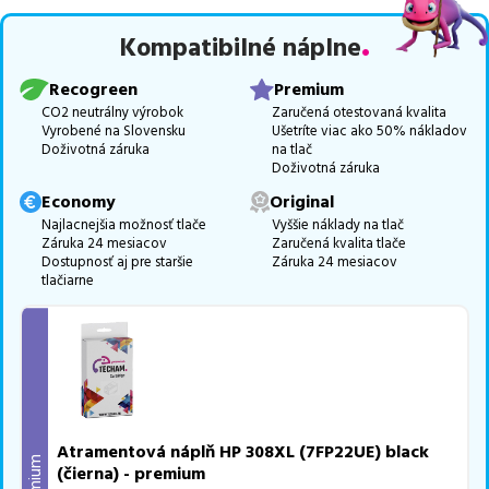
Celá táto certifikovaná ponuka, spĺňajúca normy ISO 9001 a 14001,
Kompatibilné náplne
zaručuje bezproblémovú tlač.
Najlacnejší produkt
u nás nájdete
už od
17,14
€
.
Recogreen
Premium
Vieme, že pri nákupe zohráva dôležitú úlohu aj dostupnosť. Preto
CO2 neutrálny výrobok
Zaručená otestovaná kvalita
Vyrobené na Slovensku
Ušetríte viac ako 50% nákladov
sa snažíme
pravidelne naskladňovať produkty, aby boli ihneď k
Doživotná záruka
na tlač
dispozícii na odoslanie.
Aktuálne máme k tejto tlačiarni
v
Doživotná záruka
ponuke 6 ks tonerov,
z toho je
3 z nich ihneď k expedícii.
Economy
Original
Ak si pri výbere nie ste istí, ktoré riešenie je pre vaše potreby
Najlacnejšia možnosť tlače
Vyššie náklady na tlač
Záruka 24 mesiacov
Zaručená kvalita tlače
najvhodnejšie, alebo máte akékoľvek ďalšie otázky, môžete sa na
Dostupnosť aj pre staršie
Záruka 24 mesiacov
nás kedykoľvek obrátiť e-mailom alebo telefonicky. Sme tu, aby
tlačiarne
sme vám pomohli vybrať to najlepšie riešenie.
Atramentová náplň HP 308XL (7FP22UE) black
Premium
(čierna) - premium