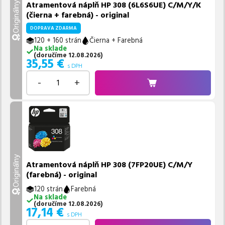
Atramentová náplň HP 308 (6L6S6UE) C/M/Y/K
Originálny
(čierna + farebná) - original
DOPRAVA ZDARMA
120 + 160 strán
Čierna + Farebná
Na sklade
(
doručíme
12.08.2026
)
35,55
€
s DPH
-
+
Originálny
Atramentová náplň HP 308 (7FP20UE) C/M/Y
(farebná) - original
120 strán
Farebná
Na sklade
(
doručíme
12.08.2026
)
17,14
€
s DPH