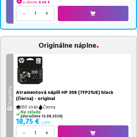
a ušetríte
8,04
€
-
+
Originálne náplne
Originálny
Atramentová náplň HP 308 (7FP21UE) black
(čierna) - original
160 strán
Čierna
Na sklade
(
doručíme
12.08.2026
)
18,75
€
s DPH
-
+