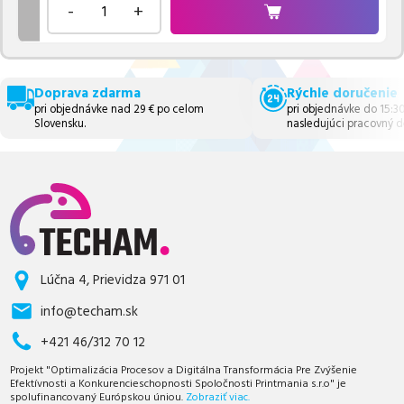
-
+
Doprava zdarma
Rýchle doručenie
pri objednávke nad 29 € po celom
pri objednávke do 15:3
Slovensku.
nasledujúci pracovný d
Lúčna 4, Prievidza 971 01
info@techam.sk
+421 46/312 70 12
Projekt "Optimalizácia Procesov a Digitálna Transformácia Pre Zvýšenie
Efektívnosti a Konkurencieschopnosti Spoločnosti Printmania s.r.o" je
spolufinancovaný Európskou úniou.
Zobraziť viac.