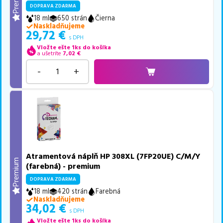
DOPRAVA ZDARMA
18 ml
650 strán
Čierna
Naskladňujeme
29,72
€
s DPH
Vložte ešte 1ks do košíka
a ušetríte
7,02
€
-
+
Atramentová náplň HP 308XL (7FP20UE) C/M/Y
Premium
(farebná) - premium
DOPRAVA ZDARMA
18 ml
420 strán
Farebná
Naskladňujeme
34,02
€
s DPH
Vložte ešte 1ks do košíka