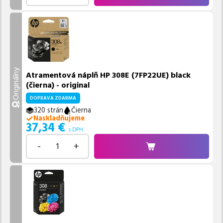
Originálny
Atramentová náplň HP 308E (7FP22UE) black
(čierna) - original
DOPRAVA ZDARMA
320 strán
Čierna
Naskladňujeme
37,34
€
s DPH
-
+