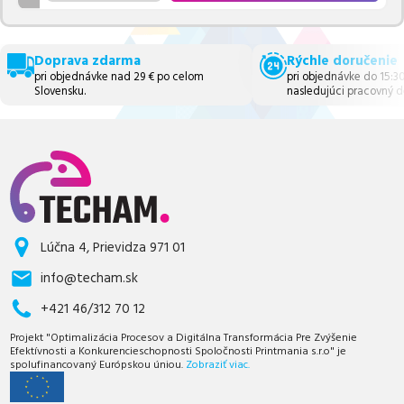
Doprava zdarma
Rýchle doručenie
pri objednávke nad 29 € po celom
pri objednávke do 15:3
Slovensku.
nasledujúci pracovný d
Lúčna 4, Prievidza 971 01
info@techam.sk
+421 46/312 70 12
Projekt "Optimalizácia Procesov a Digitálna Transformácia Pre Zvýšenie
Efektívnosti a Konkurencieschopnosti Spoločnosti Printmania s.r.o" je
spolufinancovaný Európskou úniou.
Zobraziť viac.