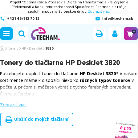
Projekt "Optimalizácia Procesov a Digitálna Transformácia Pre Zvýšenie
Efektívnosti a Konkurencieschopnosti Spoločnosti Printmania s.r.o" je
spolufinancovaný Európskou úniou.
Zobraziť viac.
+421 46/312 70 12
info@techam.sk
ubmenu
0
ubmenu
Tonery
HP
DeskJet
3820
Tonery do tlačiarne
HP DeskJet 3820
ubmenu
Potrebujete doplniť toner do tlačiarne
HP DeskJet 3820
? V našom
ubmenu
sortimente máme k dispozícii niekoľko
rôznych typov tonerov
v
počte
3
, pričom si môžete vybrať z týchto farebných prevedení:
ubmenu
Čierna a Farebná.
Zobraziť viac
Z uvedeného množstva dostupných náplní
ponúkame originálne
náplne
v počte
1
ks, ako aj
cenovo výhodnejšie alternatívy,
ktoré plne zachovávajú kvalitu tlače
. Súčasťou tejto ponuky sú
Uložiť do mojích tlačiarní
overené náhrady v rôznych triedach
, medzi ktoré patrí
špičková
trieda PREMIUM
v počte
2
ks.