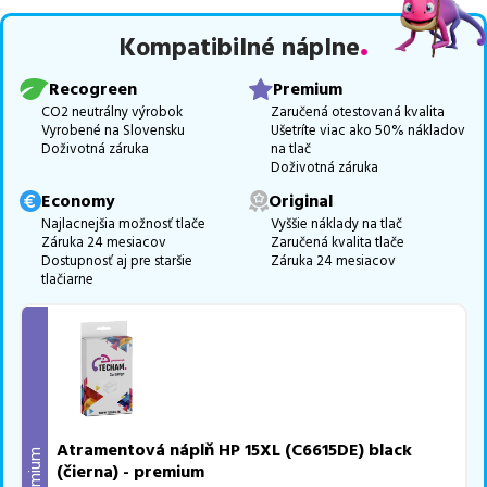
Celá táto certifikovaná ponuka, spĺňajúca normy ISO 9001 a 14001,
Kompatibilné náplne
zaručuje bezproblémovú tlač.
Najlacnejší produkt
u nás nájdete
už od
21,11
€
.
Recogreen
Premium
Vieme, že pri nákupe zohráva dôležitú úlohu aj dostupnosť. Preto
CO2 neutrálny výrobok
Zaručená otestovaná kvalita
Vyrobené na Slovensku
Ušetríte viac ako 50% nákladov
sa snažíme
pravidelne naskladňovať produkty, aby boli ihneď k
Doživotná záruka
na tlač
dispozícii na odoslanie.
Aktuálne máme k tejto tlačiarni
v
Doživotná záruka
ponuke 3 ks tonerov,
z toho je
2 z nich ihneď k expedícii.
Economy
Original
Ak si pri výbere nie ste istí, ktoré riešenie je pre vaše potreby
Najlacnejšia možnosť tlače
Vyššie náklady na tlač
Záruka 24 mesiacov
Zaručená kvalita tlače
najvhodnejšie, alebo máte akékoľvek ďalšie otázky, môžete sa na
Dostupnosť aj pre staršie
Záruka 24 mesiacov
nás kedykoľvek obrátiť e-mailom alebo telefonicky. Sme tu, aby
tlačiarne
sme vám pomohli vybrať to najlepšie riešenie.
Atramentová náplň HP 15XL (C6615DE) black
Premium
(čierna) - premium