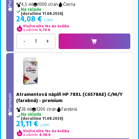
4,5 ml
1000 strán
Čierna
Na sklade
(
doručíme
11.08.2026
)
24,08
€
s DPH
Vložte ešte 1ks do košíka
a ušetríte
5,70
€
-
+
Atramentová náplň HP 78XL (C6578AE) C/M/Y
Premium
(farebná) - premium
38 ml
1200 strán
Farebná
Na sklade
(
doručíme
11.08.2026
)
21,11
€
s DPH
Vložte ešte 1ks do košíka
a ušetríte
4,98
€