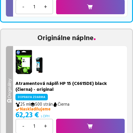
-
+
Originálne náplne
Originálny
Atramentová náplň HP 15 (C6615DE) black
(čierna) - original
DOPRAVA ZDARMA
25 ml
500 strán
Čierna
Naskladňujeme
62,23
€
s DPH
-
+