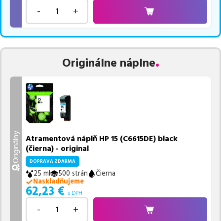
-
+
Originálne náplne
Originálny
Atramentová náplň HP 15 (C6615DE) black
(čierna) - original
DOPRAVA ZDARMA
25 ml
500 strán
Čierna
Naskladňujeme
62,23
€
s DPH
-
+