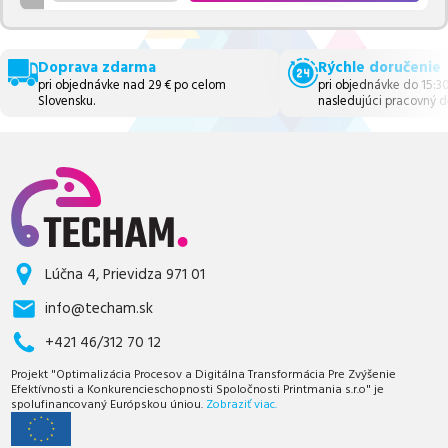
Doprava zdarma
Rýchle doručenie
pri objednávke nad 29 € po celom
pri objednávke do 15:3
Slovensku.
nasledujúci pracovný d
Lúčna 4, Prievidza 971 01
info@techam.sk
+421 46/312 70 12
Projekt "Optimalizácia Procesov a Digitálna Transformácia Pre Zvýšenie
Efektívnosti a Konkurencieschopnosti Spoločnosti Printmania s.r.o" je
spolufinancovaný Európskou úniou.
Zobraziť viac.