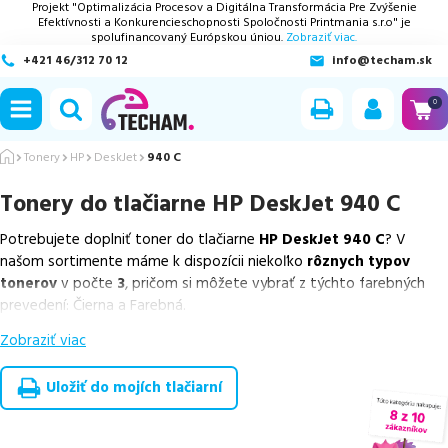
Projekt "Optimalizácia Procesov a Digitálna Transformácia Pre Zvýšenie
Efektívnosti a Konkurencieschopnosti Spoločnosti Printmania s.r.o" je
spolufinancovaný Európskou úniou.
Zobraziť viac.
+421 46/312 70 12
info@techam.sk
ubmenu
0
ubmenu
Tonery
HP
DeskJet
940 C
Tonery do tlačiarne
HP DeskJet 940 C
ubmenu
Potrebujete doplniť toner do tlačiarne
HP DeskJet 940 C
? V
ubmenu
našom sortimente máme k dispozícii niekoľko
rôznych typov
tonerov
v počte
3
, pričom si môžete vybrať z týchto farebných
ubmenu
prevedení: Čierna a Farebná.
Zobraziť viac
Z uvedeného množstva dostupných náplní
ponúkame originálne
náplne
v počte
1
ks, ako aj
cenovo výhodnejšie alternatívy,
ktoré plne zachovávajú kvalitu tlače
. Súčasťou tejto ponuky sú
Uložiť do mojích tlačiarní
overené náhrady v rôznych triedach
, medzi ktoré patrí
špičková
trieda PREMIUM
v počte
2
ks.