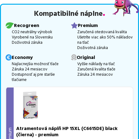
Celá táto certifikovaná ponuka, spĺňajúca normy ISO 9001 a 14001,
Kompatibilné náplne
zaručuje bezproblémovú tlač.
Najlacnejší produkt
u nás nájdete
už od
21,11
€
.
Recogreen
Premium
Vieme, že pri nákupe zohráva dôležitú úlohu aj dostupnosť. Preto
CO2 neutrálny výrobok
Zaručená otestovaná kvalita
Vyrobené na Slovensku
Ušetríte viac ako 50% nákladov
sa snažíme
pravidelne naskladňovať produkty, aby boli ihneď k
Doživotná záruka
na tlač
dispozícii na odoslanie.
Aktuálne máme k tejto tlačiarni
v
Doživotná záruka
ponuke 3 ks tonerov,
z toho je
2 z nich ihneď k expedícii.
Economy
Original
Ak si pri výbere nie ste istí, ktoré riešenie je pre vaše potreby
Najlacnejšia možnosť tlače
Vyššie náklady na tlač
Záruka 24 mesiacov
Zaručená kvalita tlače
najvhodnejšie, alebo máte akékoľvek ďalšie otázky, môžete sa na
Dostupnosť aj pre staršie
Záruka 24 mesiacov
nás kedykoľvek obrátiť e-mailom alebo telefonicky. Sme tu, aby
tlačiarne
sme vám pomohli vybrať to najlepšie riešenie.
Atramentová náplň HP 15XL (C6615DE) black
Premium
(čierna) - premium