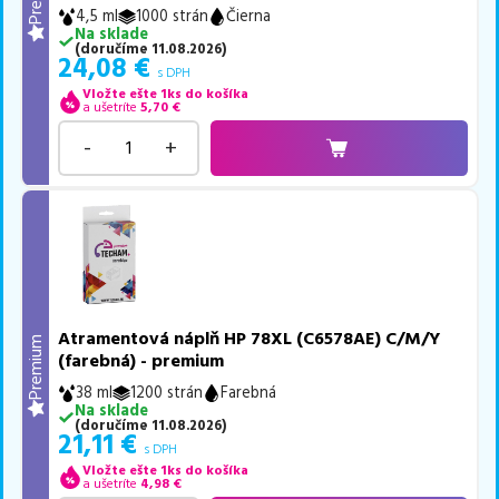
4,5 ml
1000 strán
Čierna
Na sklade
(
doručíme
11.08.2026
)
24,08
€
s DPH
Vložte ešte 1ks do košíka
a ušetríte
5,70
€
-
+
Atramentová náplň HP 78XL (C6578AE) C/M/Y
Premium
(farebná) - premium
38 ml
1200 strán
Farebná
Na sklade
(
doručíme
11.08.2026
)
21,11
€
s DPH
Vložte ešte 1ks do košíka
a ušetríte
4,98
€