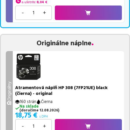
a ušetríte
8,04
€
-
+
Originálne náplne
Originálny
Atramentová náplň HP 308 (7FP21UE) black
(čierna) - original
160 strán
Čierna
Na sklade
(
doručíme
12.08.2026
)
18,75
€
s DPH
-
+