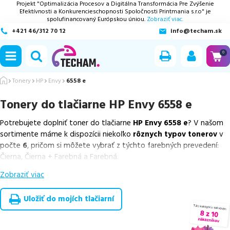
Projekt "Optimalizácia Procesov a Digitálna Transformácia Pre Zvýšenie
Efektívnosti a Konkurencieschopnosti Spoločnosti Printmania s.r.o" je
spolufinancovaný Európskou úniou.
Zobraziť viac.
+421 46/312 70 12
info@techam.sk
ubmenu
0
ubmenu
Tonery
HP
Envy
6558 e
Tonery do tlačiarne
HP Envy 6558 e
ubmenu
Potrebujete doplniť toner do tlačiarne
HP Envy 6558 e
? V našom
ubmenu
sortimente máme k dispozícii niekoľko
rôznych typov tonerov
v
počte
6
, pričom si môžete vybrať z týchto farebných prevedení:
ubmenu
Čierna, Čierna + Farebná a Farebná.
Zobraziť viac
Z uvedeného množstva dostupných náplní
ponúkame originálne
náplne
v počte
4
ks, ako aj
cenovo výhodnejšie alternatívy,
ktoré plne zachovávajú kvalitu tlače
. Súčasťou tejto ponuky sú
Uložiť do mojích tlačiarní
overené náhrady v rôznych triedach
, medzi ktoré patrí
špičková
trieda PREMIUM
v počte
2
ks.