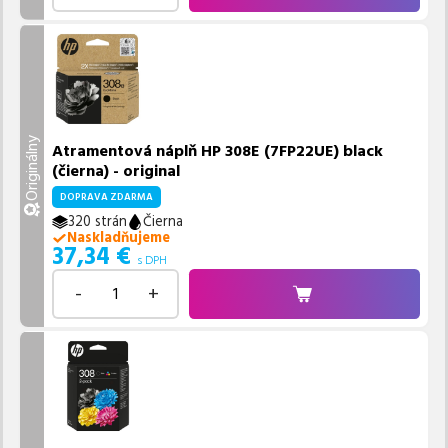
Originálny
Atramentová náplň HP 308E (7FP22UE) black
(čierna) - original
DOPRAVA ZDARMA
320 strán
Čierna
Naskladňujeme
37,34
€
s DPH
-
+