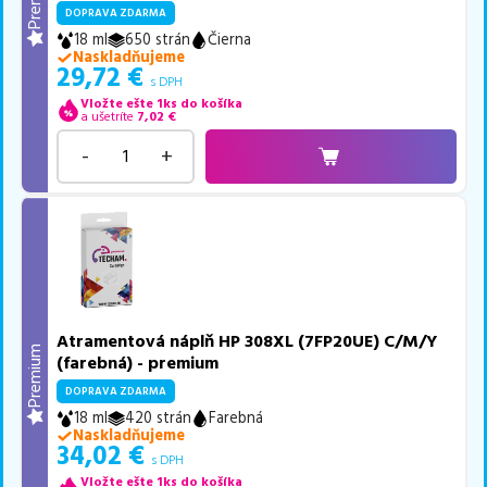
DOPRAVA ZDARMA
18 ml
650 strán
Čierna
Naskladňujeme
29,72
€
s DPH
Vložte ešte 1ks do košíka
a ušetríte
7,02
€
-
+
Atramentová náplň HP 308XL (7FP20UE) C/M/Y
Premium
(farebná) - premium
DOPRAVA ZDARMA
18 ml
420 strán
Farebná
Naskladňujeme
34,02
€
s DPH
Vložte ešte 1ks do košíka