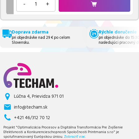
-
+
Doprava zdarma
Rýchle doručenie
pri objednávke nad 29 € po celom
pri objednávke do 15:3
Slovensku.
nasledujúci pracovný d
Lúčna 4, Prievidza 971 01
info@techam.sk
+421 46/312 70 12
Projekt "Optimalizácia Procesov a Digitálna Transformácia Pre Zvýšenie
Efektívnosti a Konkurencieschopnosti Spoločnosti Printmania s.r.o" je
spolufinancovaný Európskou úniou.
Zobraziť viac.