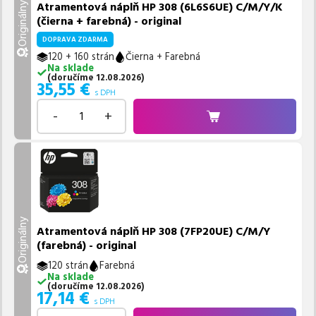
Atramentová náplň HP 308 (6L6S6UE) C/M/Y/K
Originálny
(čierna + farebná) - original
DOPRAVA ZDARMA
120 + 160 strán
Čierna + Farebná
Na sklade
(
doručíme
12.08.2026
)
35,55
€
s DPH
-
+
Originálny
Atramentová náplň HP 308 (7FP20UE) C/M/Y
(farebná) - original
120 strán
Farebná
Na sklade
(
doručíme
12.08.2026
)
17,14
€
s DPH