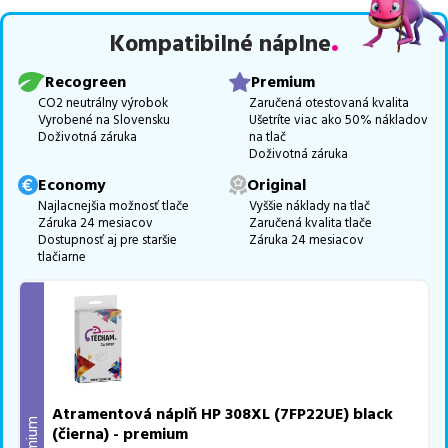
Celá táto certifikovaná ponuka, spĺňajúca normy ISO 9001 a 14001,
Kompatibilné náplne
zaručuje bezproblémovú tlač.
Najlacnejší produkt
u nás nájdete
už od
17,14
€
.
Recogreen
Premium
Vieme, že pri nákupe zohráva dôležitú úlohu aj dostupnosť. Preto
CO2 neutrálny výrobok
Zaručená otestovaná kvalita
Vyrobené na Slovensku
Ušetríte viac ako 50% nákladov
sa snažíme
pravidelne naskladňovať produkty, aby boli ihneď k
Doživotná záruka
na tlač
dispozícii na odoslanie.
Aktuálne máme k tejto tlačiarni
v
Doživotná záruka
ponuke 6 ks tonerov,
z toho je
3 z nich ihneď k expedícii.
Economy
Original
Ak si pri výbere nie ste istí, ktoré riešenie je pre vaše potreby
Najlacnejšia možnosť tlače
Vyššie náklady na tlač
Záruka 24 mesiacov
Zaručená kvalita tlače
najvhodnejšie, alebo máte akékoľvek ďalšie otázky, môžete sa na
Dostupnosť aj pre staršie
Záruka 24 mesiacov
nás kedykoľvek obrátiť e-mailom alebo telefonicky. Sme tu, aby
tlačiarne
sme vám pomohli vybrať to najlepšie riešenie.
Atramentová náplň HP 308XL (7FP22UE) black
Premium
(čierna) - premium